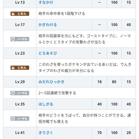
Lv.13
すなかけ
－
100
15
相手の命中率を1段階下げる
Lv.17
かぎわける
－
100
40
相手の回避率を元にもどす。ゴーストタイプに、ノーマ
ルとかくとうタイプの攻撃わざが当たる
Lv.23
どろあそび
－
100
15
このわざを使ったポケモンが出ているあいだは、でんき
タイプのわざの威力が半分になる
Lv.29
みだれひっかき
18
80
15
2～5回連続で攻撃する
Lv.35
ほしがる
40
100
40
相手のどうぐをうばって、自分が持つことができる。通
信対戦でも使える
Lv.41
きりさく
70
100
20