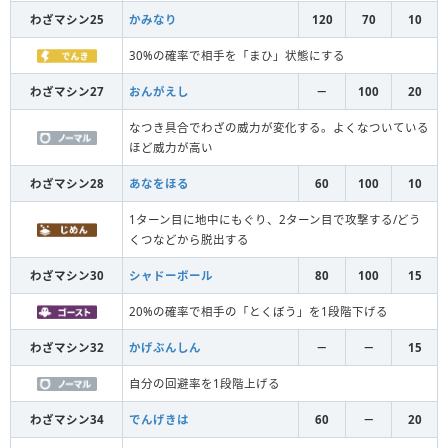
わざマシン25
かみなり
120
70
10
30%の確率で相手を「まひ」状態にする
わざマシン27
おんがえし
－
100
20
なつき具合でわざの威力が変化する。よくなついている
ほど威力が高い
わざマシン28
あなをほる
60
100
10
1ターン目に地中にもぐり、2ターン目で攻撃する/どう
くつなどから脱出する
わざマシン30
シャドーボール
80
100
15
20%の確率で相手の「とくぼう」を1段階下げる
わざマシン32
かげぶんしん
－
－
15
自分の回避率を1段階上げる
わざマシン34
でんげきは
60
－
20