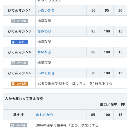
ひでんマシン1
いあいぎり
50
95
30
通常攻撃
ひでんマシン3
なみのり
95
100
15
通常攻撃
ひでんマシン4
かいりき
80
100
15
通常攻撃
ひでんマシン6
いわくだき
20
100
15
50%の確率で相手の「ぼうぎょ」を1段階下げる
人から教わって覚える技
威力／命中／PP
教え技
のしかかり
85
100
15
30%の確率で相手を「まひ」状態にする