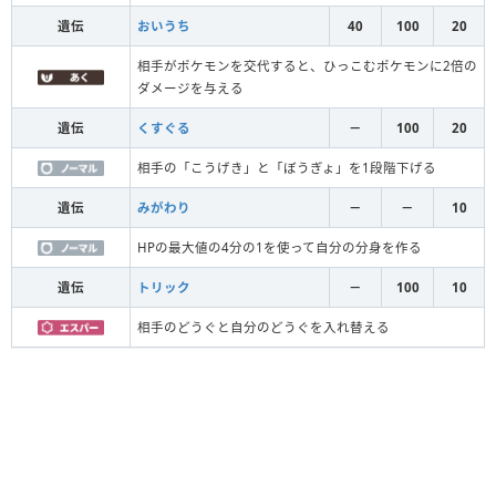
遺伝
おいうち
40
100
20
相手がポケモンを交代すると、ひっこむポケモンに2倍の
ダメージを与える
遺伝
くすぐる
－
100
20
相手の「こうげき」と「ぼうぎょ」を1段階下げる
遺伝
みがわり
－
－
10
HPの最大値の4分の1を使って自分の分身を作る
遺伝
トリック
－
100
10
相手のどうぐと自分のどうぐを入れ替える