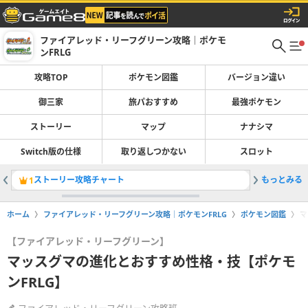
ファイアレッド・リーフグリーン攻略｜ポケモ
ンFRLG
攻略TOP
ポケモン図鑑
バージョン違い
御三家
旅パおすすめ
最強ポケモン
ストーリー
マップ
ナナシマ
Switch版の仕様
取り返しつかない
スロット
ストーリー攻略チャート
もっとみる
ポケモン
1
2
ホーム
ファイアレッド・リーフグリーン攻略｜ポケモンFRLG
ポケモン図鑑
マ
【ファイアレッド・リーフグリーン】
マッスグマの進化とおすすめ性格・技【ポケモ
ンFRLG】