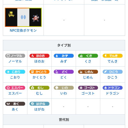
-
-
NPC交換ポケモン
タイプ別
ノーマル
ほのお
みず
くさ
でんき
こおり
かくとう
どく
じめん
ひこう
エスパー
むし
いわ
ゴースト
ドラゴン
-
-
-
あく
はがね
世代別