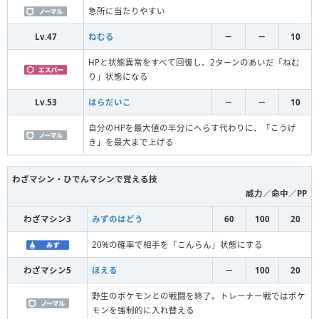
急所に当たりやすい
Lv.47
ねむる
－
－
10
HPと状態異常をすべて回復し、2ターンのあいだ「ねむ
り」状態になる
Lv.53
はらだいこ
－
－
10
自分のHPを最大値の半分にへらす代わりに、「こうげ
き」を最大まで上げる
わざマシン・ひでんマシンで覚える技
威力／命中／PP
わざマシン3
みずのはどう
60
100
20
20%の確率で相手を「こんらん」状態にする
わざマシン5
ほえる
－
100
20
野生のポケモンとの戦闘を終了。トレーナー戦ではポケ
モンを強制的に入れ替える