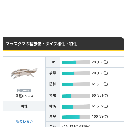
マッスグマの種族値・タイプ相性・特性
HP
78
(106位)
攻撃
70
(186位)
防御
61
(205位)
特攻
50
(251位)
図鑑No.264
特性
特防
61
(209位)
素早
100
(28位)
ものひろい
合計
420
(178位/386位)