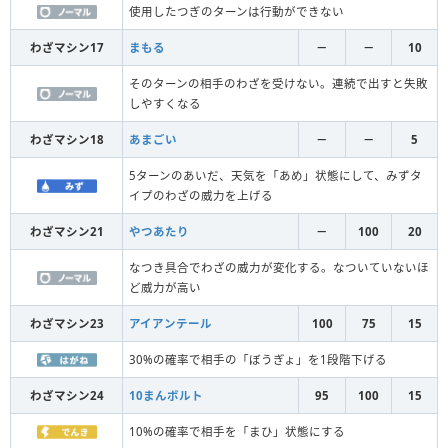
使用したつぎのターンは行動ができない
わざマシン17
まもる
－
－
10
そのターンの相手のわざを受けない。連続で出すと失敗
しやすくなる
わざマシン18
あまごい
－
－
5
5ターンのあいだ、天気を「あめ」状態にして、みずタ
イプのわざの威力を上げる
わざマシン21
やつあたり
－
100
20
なつき具合でわざの威力が変化する。なついていないほ
ど威力が高い
わざマシン23
アイアンテール
100
75
15
30%の確率で相手の「ぼうぎょ」を1段階下げる
わざマシン24
10まんボルト
95
100
15
10%の確率で相手を「まひ」状態にする