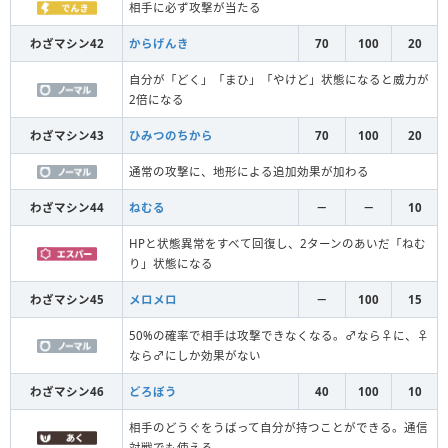
相手に必ず攻撃が当たる
わざマシン42
からげんき
70
100
20
自分が「どく」「まひ」「やけど」状態になると威力が
2倍になる
わざマシン43
ひみつのちから
70
100
20
通常の攻撃に、地形による追加効果が加わる
わざマシン44
ねむる
－
－
10
HPと状態異常をすべて回復し、2ターンのあいだ「ねむ
り」状態になる
わざマシン45
メロメロ
－
100
15
50%の確率で相手は攻撃できなくなる。♂なら♀に、♀
なら♂にしか効果がない
わざマシン46
どろぼう
40
100
10
相手のどうぐをうばって自分が持つことができる。通信
対戦でも使える