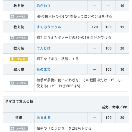
教え技
みがわり
－
－
10
HPの最大値の4分の1を使って自分の分身を作る
教え技
すてみタックル
120
100
15
相手に与えたダメージの3分の1を自分が受ける
教え技
でんじは
－
100
20
相手を「まひ」状態にする
教え技
ものまね
－
100
10
相手が最後に使ったわざを、その戦闘中だけコピーして
使える(コピーわざのPPは5)
タマゴで覚える技
威力／命中／PP
遺伝
あまえる
－
100
20
相手の「こうげき」を2段階下げる