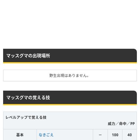
マッスグマの出現場所
野生出現はありません。
マッスグマの覚える技
レベルアップで覚える技
威力／命中／PP
基本
なきごえ
－
100
40