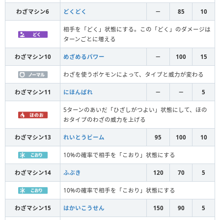
わざマシン6
どくどく
－
85
10
相手を「どく」状態にする。この「どく」のダメージは
ターンごとに増える
わざマシン10
めざめるパワー
－
100
15
わざを使うポケモンによって、タイプと威力が変わる
わざマシン11
にほんばれ
－
－
5
5ターンのあいだ「ひざしがつよい」状態にして、ほの
おタイプのわざの威力を上げる
わざマシン13
れいとうビーム
95
100
10
10%の確率で相手を「こおり」状態にする
わざマシン14
ふぶき
120
70
5
10%の確率で相手を「こおり」状態にする
わざマシン15
はかいこうせん
150
90
5