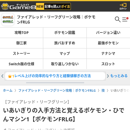
ファイアレッド・リーフグリーン攻略｜ポケモ
ンFRLG
攻略TOP
ポケモン図鑑
バージョン違い
御三家
旅パおすすめ
最強ポケモン
ストーリー
マップ
ナナシマ
Switch版の仕様
取り返しつかない
スロット
レベル上げの効率的なやり方と経験値稼ぎの方法
もっとみる
最強ポケ
1
2
ホーム
ファイアレッド・リーフグリーン攻略｜ポケモンFRLG
技
いあいぎりの
【ファイアレッド・リーフグリーン】
いあいぎりの入手方法と覚えるポケモン・ひで
んマシン1【ポケモンFRLG】