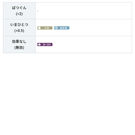
ばつぐん
-
(×2)
いまひとつ
(×0.5)
効果なし
(無効)