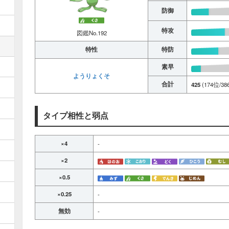
防御
特攻
図鑑No.192
特性
特防
素早
ようりょくそ
合計
425
(174位/38
タイプ相性と弱点
×4
-
×2
×0.5
×0.25
-
無効
-