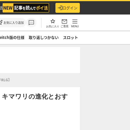
活
ログイン
お気に入り追加
ご意見
MENU
お気に入り
witch版の仕様
取り返しつかない
スロット
RLG】
】キマワリの進化とおす