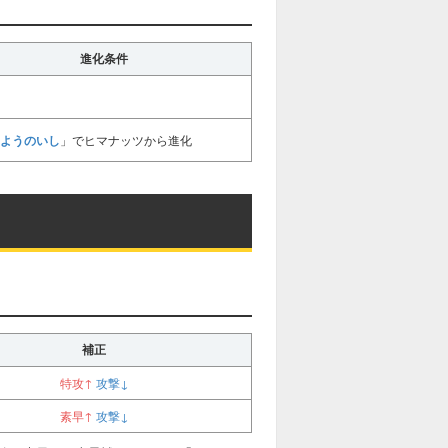
進化条件
ようのいし
」でヒマナッツから進化
補正
特攻↑
攻撃↓
素早↑
攻撃↓