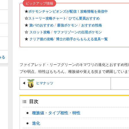
ピックアップ情報
★
ポケモンチャンピオンズが配信！攻略情報を発信中
☆
/
ストーリー攻略チャート
ひでん要員おすすめ
★
/
/
旅パのおすすめ
最強ポケモン
おすすめ性格
☆
/
スロット攻略
サファリゾーンの出現ポケモン
★
/
クリア後の攻略
博士の助手からもらえる道具一覧
みる
ファイアレッド・リーフグリーンのキマワリの進化とおすすめ性格
プや弱点、特性はもちろん、種族値や覚える技まで網羅していま
ヒマナッツ
◀
目次
種族値・タイプ相性・特性
進化