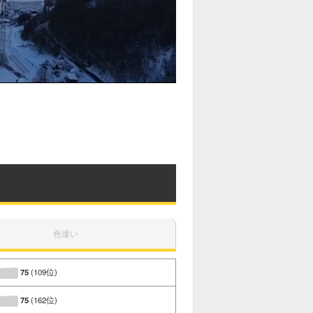
色違い
75
(109位)
75
(162位)