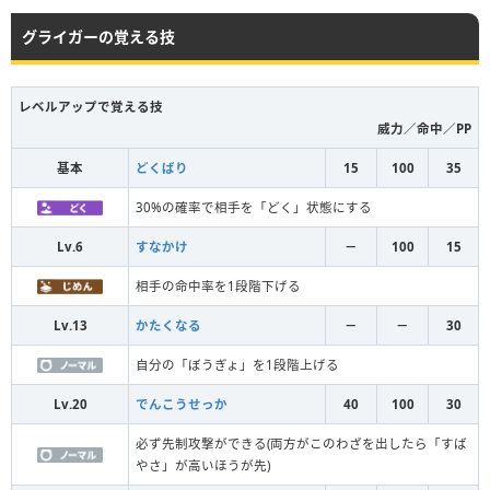
グライガーの覚える技
レベルアップで覚える技
威力／命中／PP
基本
どくばり
15
100
35
30%の確率で相手を「どく」状態にする
Lv.6
すなかけ
－
100
15
相手の命中率を1段階下げる
Lv.13
かたくなる
－
－
30
自分の「ぼうぎょ」を1段階上げる
Lv.20
でんこうせっか
40
100
30
必ず先制攻撃ができる(両方がこのわざを出したら「すば
やさ」が高いほうが先)