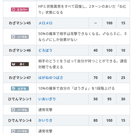
HPと状態異常をすべて回復し、2ターンのあいだ「ねむ
り」状態になる
わざマシン45
メロメロ
－
100
15
50%の確率で相手は攻撃できなくなる。♂なら♀に、♀
なら♂にしか効果がない
わざマシン46
どろぼう
40
100
10
相手のどうぐをうばって自分が持つことができる。通信
対戦でも使える
わざマシン47
はがねのつばさ
70
90
25
10%の確率で自分の「ぼうぎょ」を1段階上げる
ひでんマシン1
いあいぎり
50
95
30
通常攻撃
ひでんマシン4
かいりき
80
100
15
通常攻撃