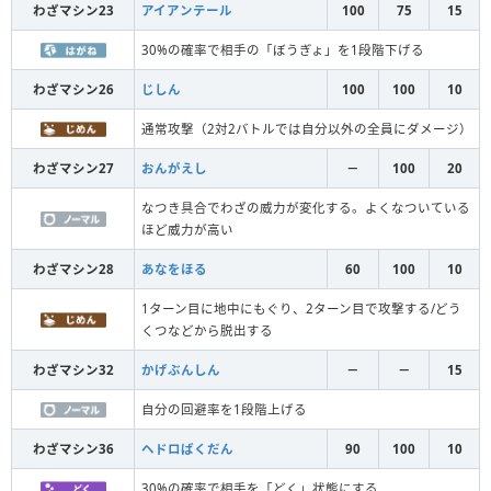
わざマシン23
アイアンテール
100
75
15
30%の確率で相手の「ぼうぎょ」を1段階下げる
わざマシン26
じしん
100
100
10
通常攻撃（2対2バトルでは自分以外の全員にダメージ）
わざマシン27
おんがえし
－
100
20
なつき具合でわざの威力が変化する。よくなついている
ほど威力が高い
わざマシン28
あなをほる
60
100
10
1ターン目に地中にもぐり、2ターン目で攻撃する/どう
くつなどから脱出する
わざマシン32
かげぶんしん
－
－
15
自分の回避率を1段階上げる
わざマシン36
ヘドロばくだん
90
100
10
30%の確率で相手を「どく」状態にする