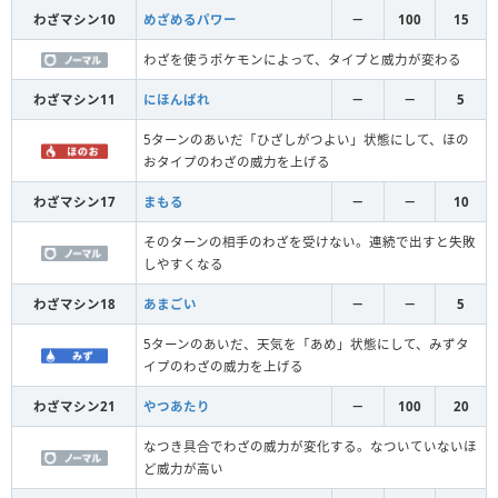
わざマシン10
めざめるパワー
－
100
15
わざを使うポケモンによって、タイプと威力が変わる
わざマシン11
にほんばれ
－
－
5
5ターンのあいだ「ひざしがつよい」状態にして、ほの
おタイプのわざの威力を上げる
わざマシン17
まもる
－
－
10
そのターンの相手のわざを受けない。連続で出すと失敗
しやすくなる
わざマシン18
あまごい
－
－
5
5ターンのあいだ、天気を「あめ」状態にして、みずタ
イプのわざの威力を上げる
わざマシン21
やつあたり
－
100
20
なつき具合でわざの威力が変化する。なついていないほ
ど威力が高い