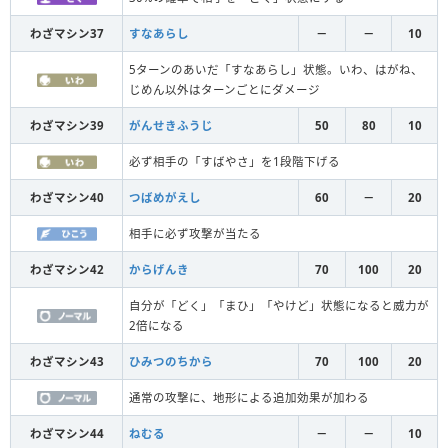
わざマシン37
すなあらし
－
－
10
5ターンのあいだ「すなあらし」状態。いわ、はがね、
じめん以外はターンごとにダメージ
わざマシン39
がんせきふうじ
50
80
10
必ず相手の「すばやさ」を1段階下げる
わざマシン40
つばめがえし
60
－
20
相手に必ず攻撃が当たる
わざマシン42
からげんき
70
100
20
自分が「どく」「まひ」「やけど」状態になると威力が
2倍になる
わざマシン43
ひみつのちから
70
100
20
通常の攻撃に、地形による追加効果が加わる
わざマシン44
ねむる
－
－
10