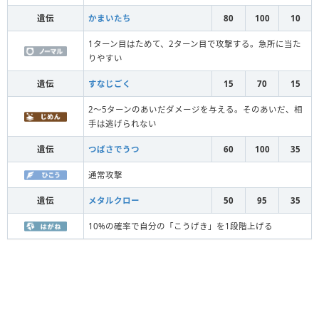
遺伝
かまいたち
80
100
10
1ターン目はためて、2ターン目で攻撃する。急所に当た
りやすい
遺伝
すなじごく
15
70
15
2～5ターンのあいだダメージを与える。そのあいだ、相
手は逃げられない
遺伝
つばさでうつ
60
100
35
通常攻撃
遺伝
メタルクロー
50
95
35
10%の確率で自分の「こうげき」を1段階上げる