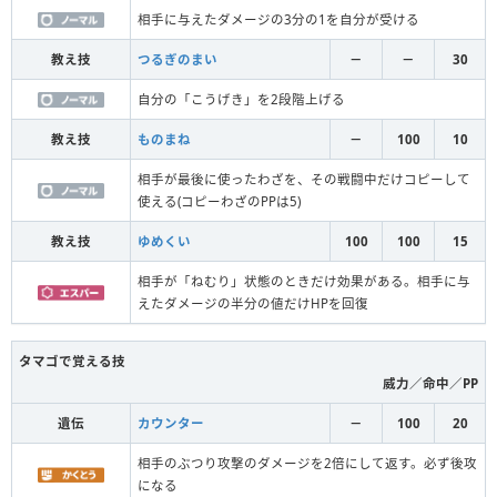
相手に与えたダメージの3分の1を自分が受ける
教え技
つるぎのまい
－
－
30
自分の「こうげき」を2段階上げる
教え技
ものまね
－
100
10
相手が最後に使ったわざを、その戦闘中だけコピーして
使える(コピーわざのPPは5)
教え技
ゆめくい
100
100
15
相手が「ねむり」状態のときだけ効果がある。相手に与
えたダメージの半分の値だけHPを回復
タマゴで覚える技
威力／命中／PP
遺伝
カウンター
－
100
20
相手のぶつり攻撃のダメージを2倍にして返す。必ず後攻
になる