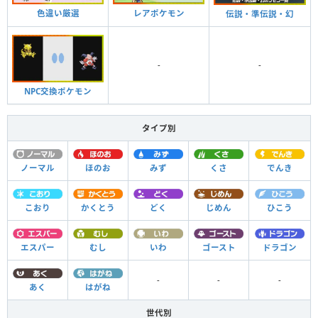
色違い厳選
レアポケモン
伝説・準伝説・幻
-
-
NPC交換ポケモン
タイプ別
ノーマル
ほのお
みず
くさ
でんき
こおり
かくとう
どく
じめん
ひこう
エスパー
むし
いわ
ゴースト
ドラゴン
-
-
-
あく
はがね
世代別