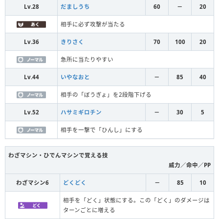
Lv.28
だましうち
60
－
20
相手に必ず攻撃が当たる
Lv.36
きりさく
70
100
20
急所に当たりやすい
Lv.44
いやなおと
－
85
40
相手の「ぼうぎょ」を2段階下げる
Lv.52
ハサミギロチン
－
30
5
相手を一撃で「ひんし」にする
わざマシン・ひでんマシンで覚える技
威力／命中／PP
わざマシン6
どくどく
－
85
10
相手を「どく」状態にする。この「どく」のダメージは
ターンごとに増える