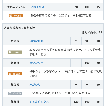
ひでんマシン6
いわくだき
20
100
15
50%の確率で相手の「ぼうぎょ」を1段階下げる
人から教わって覚える技
威力／命中／PP
教え技
いわなだれ
75
90
10
30%の確率で相手をひるませる(そのターン内の相手の攻
撃をふうじる)
教え技
カウンター
－
100
20
相手のぶつり攻撃のダメージを2倍にして返す。必ず後攻
になる
教え技
みがわり
－
－
10
HPの最大値の4分の1を使って自分の分身を作る
教え技
すてみタックル
120
100
15