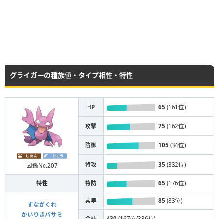
グライガーの種族値・タイプ相性・特性
HP
65
(161位)
攻撃
75
(162位)
防御
105
(34位)
特攻
35
(332位)
図鑑No.207
特性
特防
65
(176位)
素早
85
(83位)
すながくれ
かいりきバサミ
合計
430
(167位/386位)