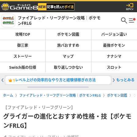
ファイアレッド・リーフグリーン攻略｜ポケモ
ンFRLG
攻略TOP
ポケモン図鑑
バージョン違い
御三家
旅パおすすめ
最強ポケモン
ストーリー
マップ
ナナシマ
Switch版の仕様
取り返しつかない
スロット
レベル上げの効率的なやり方と経験値稼ぎの方法
もっとみる
性格補正
1
2
ホーム
ファイアレッド・リーフグリーン攻略｜ポケモンFRLG
ポケモン図鑑
グ
【ファイアレッド・リーフグリーン】
グライガーの進化とおすすめ性格・技【ポケモ
ンFRLG】