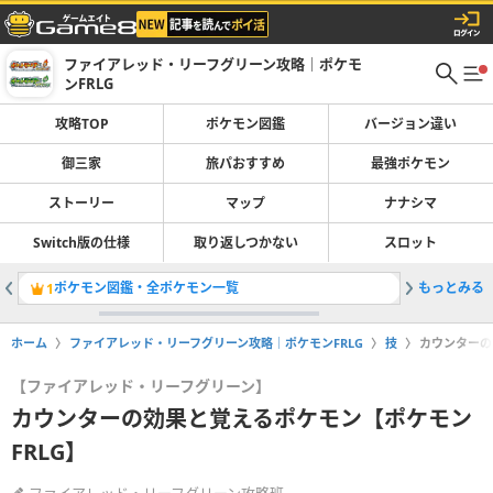
ファイアレッド・リーフグリーン攻略｜ポケモ
ンFRLG
攻略TOP
ポケモン図鑑
バージョン違い
御三家
旅パおすすめ
最強ポケモン
ストーリー
マップ
ナナシマ
Switch版の仕様
取り返しつかない
スロット
ポケモン図鑑・全ポケモン一覧
もっとみる
ストーリ
1
2
ホーム
ファイアレッド・リーフグリーン攻略｜ポケモンFRLG
技
カウンターの
【ファイアレッド・リーフグリーン】
カウンターの効果と覚えるポケモン【ポケモン
FRLG】