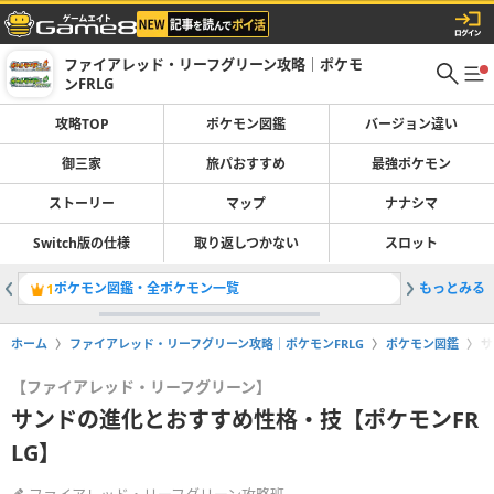
ファイアレッド・リーフグリーン攻略｜ポケモ
ンFRLG
攻略TOP
ポケモン図鑑
バージョン違い
御三家
旅パおすすめ
最強ポケモン
ストーリー
マップ
ナナシマ
Switch版の仕様
取り返しつかない
スロット
ポケモン図鑑・全ポケモン一覧
もっとみる
ストーリ
1
2
ホーム
ファイアレッド・リーフグリーン攻略｜ポケモンFRLG
ポケモン図鑑
サ
【ファイアレッド・リーフグリーン】
サンドの進化とおすすめ性格・技【ポケモンFR
LG】