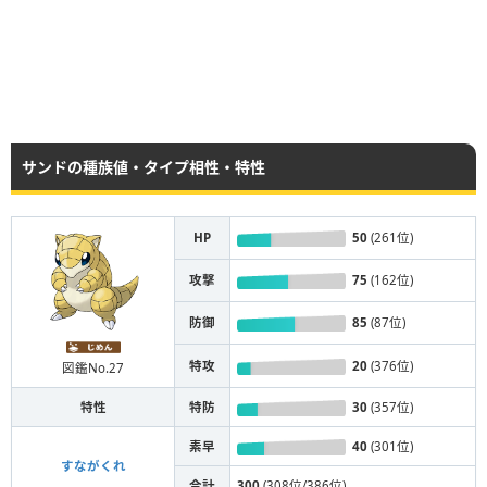
サンドの種族値・タイプ相性・特性
HP
50
(261位)
攻撃
75
(162位)
防御
85
(87位)
特攻
20
(376位)
図鑑No.27
特性
特防
30
(357位)
素早
40
(301位)
すながくれ
合計
300
(308位/386位)