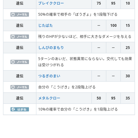
遺伝
ブレイククロー
75
95
10
50%の確率で相手の「ぼうぎょ」を1段階下げる
遺伝
じたばた
－
100
15
残りのHPが少ないほど、相手に大きなダメージを与える
遺伝
しんぴのまもり
－
－
25
5ターンのあいだ、状態異常にならない。交代しても効果
は受けつがれる
遺伝
つるぎのまい
－
－
30
自分の「こうげき」を2段階上げる
遺伝
メタルクロー
50
95
35
10%の確率で自分の「こうげき」を1段階上げる