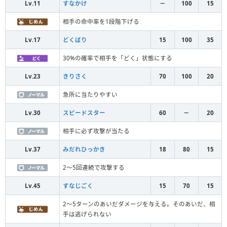
Lv.11
すなかけ
－
100
15
相手の命中率を1段階下げる
Lv.17
どくばり
15
100
35
30%の確率で相手を「どく」状態にする
Lv.23
きりさく
70
100
20
急所に当たりやすい
Lv.30
スピードスター
60
－
20
相手に必ず攻撃が当たる
Lv.37
みだれひっかき
18
80
15
2～5回連続で攻撃する
Lv.45
すなじごく
15
70
15
2～5ターンのあいだダメージを与える。そのあいだ、相
手は逃げられない