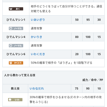
相手のどうぐをうばって自分が持つことができる。通信
対戦でも使える
ひでんマシン1
いあいぎり
50
95
30
通常攻撃
ひでんマシン4
かいりき
80
100
15
通常攻撃
ひでんマシン6
いわくだき
20
100
15
50%の確率で相手の「ぼうぎょ」を1段階下げる
人から教わって覚える技
威力／命中／PP
教え技
いわなだれ
75
90
10
30%の確率で相手をひるませる(そのターン内の相手の攻
撃をふうじる)