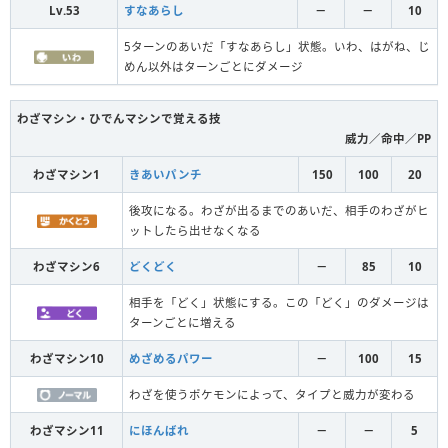
Lv.53
すなあらし
－
－
10
5ターンのあいだ「すなあらし」状態。いわ、はがね、じ
めん以外はターンごとにダメージ
わざマシン・ひでんマシンで覚える技
威力／命中／PP
わざマシン1
きあいパンチ
150
100
20
後攻になる。わざが出るまでのあいだ、相手のわざがヒ
ットしたら出せなくなる
わざマシン6
どくどく
－
85
10
相手を「どく」状態にする。この「どく」のダメージは
ターンごとに増える
わざマシン10
めざめるパワー
－
100
15
わざを使うポケモンによって、タイプと威力が変わる
わざマシン11
にほんばれ
－
－
5