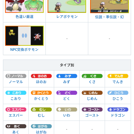
色違い厳選
レアポケモン
伝説・準伝説・幻
-
-
NPC交換ポケモン
タイプ別
ノーマル
ほのお
みず
くさ
でんき
こおり
かくとう
どく
じめん
ひこう
エスパー
むし
いわ
ゴースト
ドラゴン
-
-
-
あく
はがね