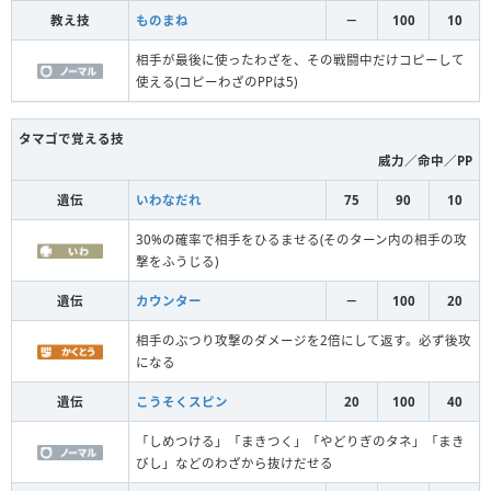
教え技
ものまね
－
100
10
相手が最後に使ったわざを、その戦闘中だけコピーして
使える(コピーわざのPPは5)
タマゴで覚える技
威力／命中／PP
遺伝
いわなだれ
75
90
10
30%の確率で相手をひるませる(そのターン内の相手の攻
撃をふうじる)
遺伝
カウンター
－
100
20
相手のぶつり攻撃のダメージを2倍にして返す。必ず後攻
になる
遺伝
こうそくスピン
20
100
40
「しめつける」「まきつく」「やどりぎのタネ」「まき
びし」などのわざから抜けだせる