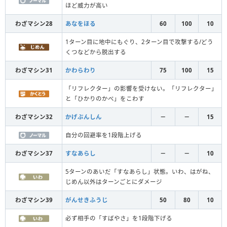
ほど威力が高い
わざマシン28
あなをほる
60
100
10
1ターン目に地中にもぐり、2ターン目で攻撃する/どう
くつなどから脱出する
わざマシン31
かわらわり
75
100
15
「リフレクター」の影響を受けない。「リフレクター」
と「ひかりのかべ」をこわす
わざマシン32
かげぶんしん
－
－
15
自分の回避率を1段階上げる
わざマシン37
すなあらし
－
－
10
5ターンのあいだ「すなあらし」状態。いわ、はがね、
じめん以外はターンごとにダメージ
わざマシン39
がんせきふうじ
50
80
10
必ず相手の「すばやさ」を1段階下げる