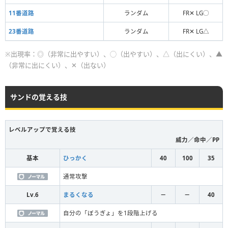
11番道路
ランダム
FR✕ LG◯
23番道路
ランダム
FR✕ LG△
※出現率：◎（非常に出やすい）、◯（出やすい）、△（出にくい）、▲
（非常に出にくい）、✕（出ない）
サンドの覚える技
レベルアップで覚える技
威力／命中／PP
基本
ひっかく
40
100
35
通常攻撃
Lv.6
まるくなる
－
－
40
自分の「ぼうぎょ」を1段階上げる