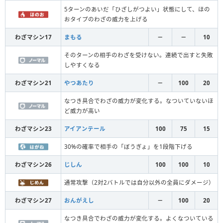
5ターンのあいだ「ひざしがつよい」状態にして、ほの
おタイプのわざの威力を上げる
わざマシン17
まもる
－
－
10
そのターンの相手のわざを受けない。連続で出すと失敗
しやすくなる
わざマシン21
やつあたり
－
100
20
なつき具合でわざの威力が変化する。なついていないほ
ど威力が高い
わざマシン23
アイアンテール
100
75
15
30%の確率で相手の「ぼうぎょ」を1段階下げる
わざマシン26
じしん
100
100
10
通常攻撃（2対2バトルでは自分以外の全員にダメージ）
わざマシン27
おんがえし
－
100
20
なつき具合でわざの威力が変化する。よくなついている