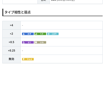
タイプ相性と弱点
×4
-
×2
×0.5
×0.25
-
無効