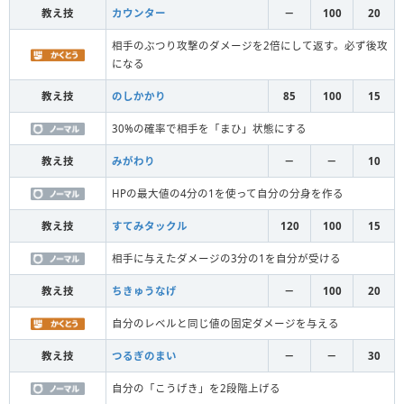
教え技
カウンター
－
100
20
相手のぶつり攻撃のダメージを2倍にして返す。必ず後攻
になる
教え技
のしかかり
85
100
15
30%の確率で相手を「まひ」状態にする
教え技
みがわり
－
－
10
HPの最大値の4分の1を使って自分の分身を作る
教え技
すてみタックル
120
100
15
相手に与えたダメージの3分の1を自分が受ける
教え技
ちきゅうなげ
－
100
20
自分のレベルと同じ値の固定ダメージを与える
教え技
つるぎのまい
－
－
30
自分の「こうげき」を2段階上げる