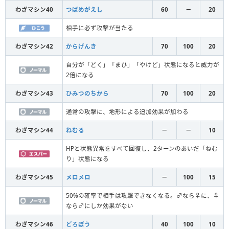
わざマシン40
つばめがえし
60
－
20
相手に必ず攻撃が当たる
わざマシン42
からげんき
70
100
20
自分が「どく」「まひ」「やけど」状態になると威力が
2倍になる
わざマシン43
ひみつのちから
70
100
20
通常の攻撃に、地形による追加効果が加わる
わざマシン44
ねむる
－
－
10
HPと状態異常をすべて回復し、2ターンのあいだ「ねむ
り」状態になる
わざマシン45
メロメロ
－
100
15
50%の確率で相手は攻撃できなくなる。♂なら♀に、♀
なら♂にしか効果がない
わざマシン46
どろぼう
40
100
10