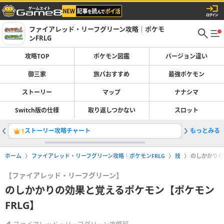
ファイアレッド・リーフグリーン攻略｜ポケモ
ンFRLG
攻略TOP
ポケモン図鑑
バージョン違い
御三家
旅パおすすめ
最強ポケモン
ストーリー
マップ
ナナシマ
Switch版の仕様
取り返しつかない
スロット
ストーリー攻略チャート
もっとみる
旅パのお
1
2
ホーム
ファイアレッド・リーフグリーン攻略｜ポケモンFRLG
技
のしかかりの
【ファイアレッド・リーフグリーン】
のしかかりの効果と覚えるポケモン【ポケモン
FRLG】