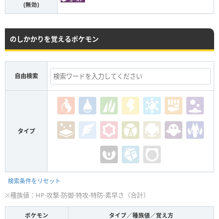
(無効)
のしかかりを覚えるポケモン
自由検索
タイプ
検索条件をリセット
※種族値：HP-攻撃-防御-特攻-特防-素早さ（合計）
ポケモン
タイプ／種族値／覚え方