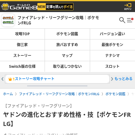
ファイアレッド・リーフグリーン攻略｜ポケモ
ンFRLG
攻略TOP
ポケモン図鑑
バージョン違い
御三家
旅パおすすめ
最強ポケモン
ストーリー
マップ
ナナシマ
Switch版の仕様
取り返しつかない
スロット
ストーリー攻略チャート
もっとみる
ポケモン
1
2
ホーム
ファイアレッド・リーフグリーン攻略｜ポケモンFRLG
ポケモン図鑑
ヤ
【ファイアレッド・リーフグリーン】
ヤドンの進化とおすすめ性格・技【ポケモンFR
LG】