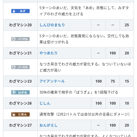
5ターンのあいだ、天気を「あめ」状態にして、みずタ
イプのわざの威力を上げる
わざマシン20
しんぴのまもり
－
－
25
5ターンのあいだ、状態異常にならない。交代しても効
果は受けつがれる
わざマシン21
やつあたり
－
100
20
なつき具合でわざの威力が変化する。なついていないほ
ど威力が高い
わざマシン23
アイアンテール
100
75
15
30%の確率で相手の「ぼうぎょ」を1段階下げる
わざマシン26
じしん
100
100
10
通常攻撃（2対2バトルでは自分以外の全員にダメージ）
わざマシン27
おんがえし
－
100
20
なつき具合でわざの威力が変化する。よくなついている