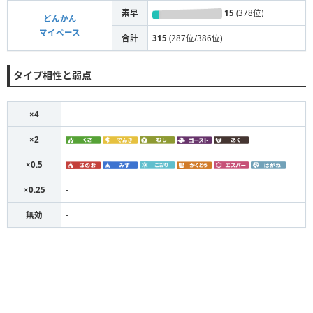
素早
15
(378位)
どんかん
マイペース
合計
315
(287位/386位)
タイプ相性と弱点
×4
-
×2
×0.5
×0.25
-
無効
-