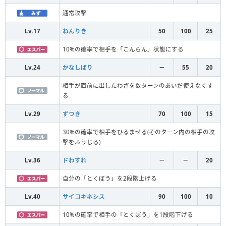
通常攻撃
Lv.17
ねんりき
50
100
25
10%の確率で相手を「こんらん」状態にする
Lv.24
かなしばり
－
55
20
相手が直前に出したわざを数ターンのあいだ使えなくす
る
Lv.29
ずつき
70
100
15
30%の確率で相手をひるませる(そのターン内の相手の攻
撃をふうじる)
Lv.36
ドわすれ
－
－
20
自分の「とくぼう」を2段階上げる
Lv.40
サイコキネシス
90
100
10
10%の確率で相手の「とくぼう」を1段階下げる