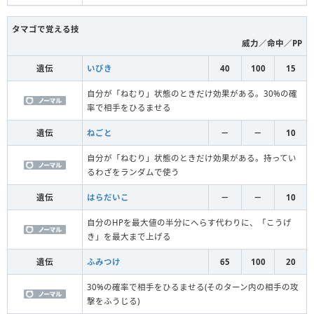
タマゴで覚える技
威力／命中／PP
遺伝
いびき
40
100
15
自分が「ねむり」状態のときだけ効果がある。30%の確
率で相手をひるませる
遺伝
ねごと
－
－
10
自分が「ねむり」状態のときだけ効果がある。持ってい
るわざをランダムで使う
遺伝
はらだいこ
－
－
10
自分のHPを最大値の半分にへらす代わりに、「こうげ
き」を最大まで上げる
遺伝
ふみつけ
65
100
20
30%の確率で相手をひるませる(そのターン内の相手の攻
撃をふうじる)