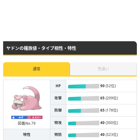
ヤドンの種族値・タイプ相性・特性
通常
色違い
HP
90
(52位)
攻撃
65
(209位)
防御
65
(178位)
特攻
40
(300位)
図鑑No.79
特性
特防
40
(323位)