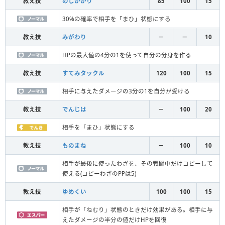
教え技
のしかかり
85
100
15
30%の確率で相手を「まひ」状態にする
教え技
みがわり
－
－
10
HPの最大値の4分の1を使って自分の分身を作る
教え技
すてみタックル
120
100
15
相手に与えたダメージの3分の1を自分が受ける
教え技
でんじは
－
100
20
相手を「まひ」状態にする
教え技
ものまね
－
100
10
相手が最後に使ったわざを、その戦闘中だけコピーして
使える(コピーわざのPPは5)
教え技
ゆめくい
100
100
15
相手が「ねむり」状態のときだけ効果がある。相手に与
えたダメージの半分の値だけHPを回復