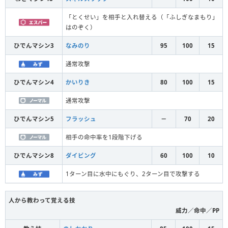
「とくせい」を相手と入れ替える（「ふしぎなまもり」
はのぞく）
ひでんマシン3
なみのり
95
100
15
通常攻撃
ひでんマシン4
かいりき
80
100
15
通常攻撃
ひでんマシン5
フラッシュ
－
70
20
相手の命中率を1段階下げる
ひでんマシン8
ダイビング
60
100
10
1ターン目に水中にもぐり、2ターン目で攻撃する
人から教わって覚える技
威力／命中／PP