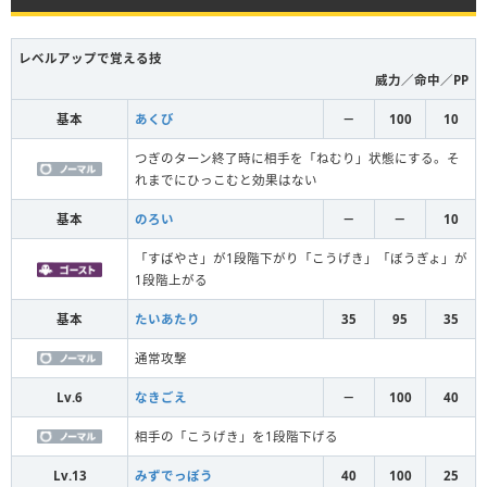
レベルアップで覚える技
威力／命中／PP
基本
あくび
－
100
10
つぎのターン終了時に相手を「ねむり」状態にする。そ
れまでにひっこむと効果はない
基本
のろい
－
－
10
「すばやさ」が1段階下がり「こうげき」「ぼうぎょ」が
1段階上がる
基本
たいあたり
35
95
35
通常攻撃
Lv.6
なきごえ
－
100
40
相手の「こうげき」を1段階下げる
Lv.13
みずでっぽう
40
100
25