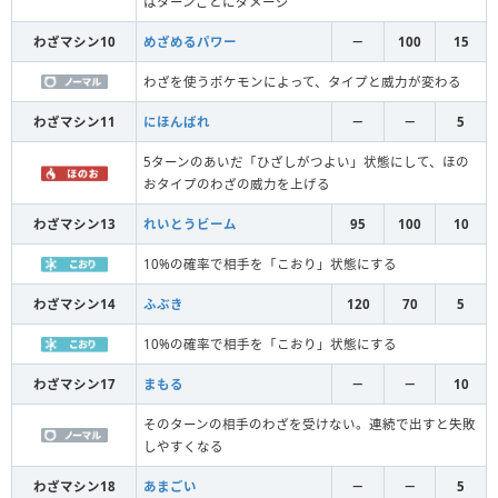
はターンごとにダメージ
わざマシン10
めざめるパワー
－
100
15
わざを使うポケモンによって、タイプと威力が変わる
わざマシン11
にほんばれ
－
－
5
5ターンのあいだ「ひざしがつよい」状態にして、ほの
おタイプのわざの威力を上げる
わざマシン13
れいとうビーム
95
100
10
10%の確率で相手を「こおり」状態にする
わざマシン14
ふぶき
120
70
5
10%の確率で相手を「こおり」状態にする
わざマシン17
まもる
－
－
10
そのターンの相手のわざを受けない。連続で出すと失敗
しやすくなる
わざマシン18
あまごい
－
－
5