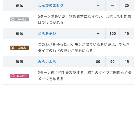
遺伝
しんぴのまもり
－
－
25
5ターンのあいだ、状態異常にならない。交代しても効果
は受けつがれる
遺伝
どろあそび
－
100
15
このわざを使ったポケモンが出ているあいだは、でんき
タイプのわざの威力が半分になる
遺伝
みらいよち
80
90
15
2ターン後に相手を攻撃する。相手のタイプに関係なくダ
メージを与える