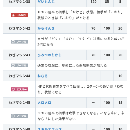
わざマシン38
だいもんじ
120
85
5
10%の確率で相手を「やけど」状態。相手が「こおり」
状態のときは「こおり」がとける
わざマシン42
からげんき
70
100
20
自分が「どく」「まひ」「やけど」状態になると威力が
2倍になる
わざマシン43
ひみつのちから
70
100
20
通常の攻撃に、地形による追加効果が加わる
わざマシン44
ねむる
－
－
10
HPと状態異常をすべて回復し、2ターンのあいだ「ねむ
り」状態になる
わざマシン45
メロメロ
－
100
15
50%の確率で相手は攻撃できなくなる。♂なら♀に、♀
なら♂にしか効果がない
わざマシン48
スキルスワップ
－
100
10