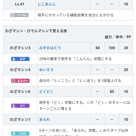
Lv.47
じこあんじ
－
－
10
相手にかかっている補助効果を自分にもかける
わざマシン・ひでんマシンで覚える技
威力／命中／PP
わざマシン3
みずのはどう
60
100
20
20%の確率で相手を「こんらん」状態にする
わざマシン4
めいそう
－
－
20
自分の「とくこう」と「とくぼう」を1段階上げる
わざマシン6
どくどく
－
85
10
相手を「どく」状態にする。この「どく」のダメージは
ターンごとに増える
わざマシン7
あられ
－
－
10
5ターンのあいだ、「あられ」状態。こおりタイプ以外