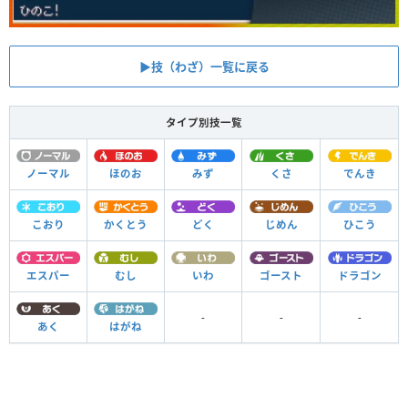
▶︎技（わざ）一覧に戻る
タイプ別技一覧
ノーマル
ほのお
みず
くさ
でんき
こおり
かくとう
どく
じめん
ひこう
エスパー
むし
いわ
ゴースト
ドラゴン
-
-
-
あく
はがね