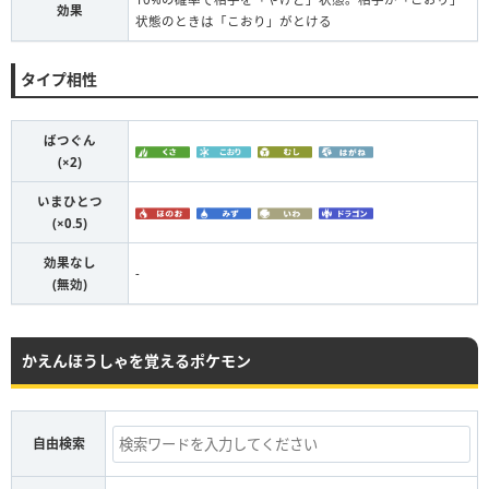
効果
状態のときは「こおり」がとける
タイプ相性
ばつぐん
(×2)
いまひとつ
(×0.5)
効果なし
-
(無効)
かえんほうしゃを覚えるポケモン
自由検索