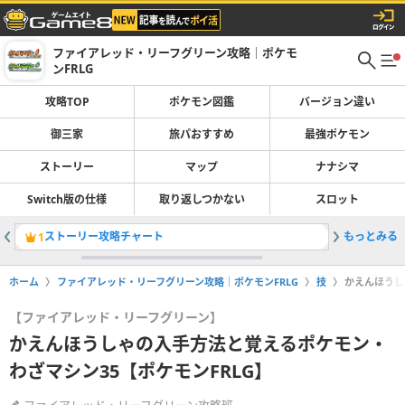
ファイアレッド・リーフグリーン攻略｜ポケモ
ンFRLG
攻略TOP
ポケモン図鑑
バージョン違い
御三家
旅パおすすめ
最強ポケモン
ストーリー
マップ
ナナシマ
Switch版の仕様
取り返しつかない
スロット
ストーリー攻略チャート
もっとみる
ポケモン
1
2
ホーム
ファイアレッド・リーフグリーン攻略｜ポケモンFRLG
技
かえんほうし
【ファイアレッド・リーフグリーン】
かえんほうしゃの入手方法と覚えるポケモン・
わざマシン35【ポケモンFRLG】