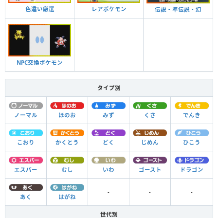
色違い厳選
レアポケモン
伝説・準伝説・幻
-
-
NPC交換ポケモン
タイプ別
ノーマル
ほのお
みず
くさ
でんき
こおり
かくとう
どく
じめん
ひこう
エスパー
むし
いわ
ゴースト
ドラゴン
-
-
-
あく
はがね
世代別