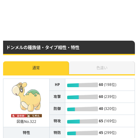
ドンメルの種族値・タイプ相性・特性
通常
色違い
HP
60
(198位)
攻撃
60
(239位)
防御
40
(320位)
特攻
65
(169位)
図鑑No.322
特性
特防
45
(299位)