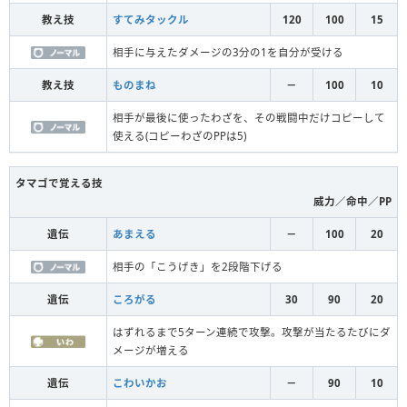
教え技
すてみタックル
120
100
15
相手に与えたダメージの3分の1を自分が受ける
教え技
ものまね
－
100
10
相手が最後に使ったわざを、その戦闘中だけコピーして
使える(コピーわざのPPは5)
タマゴで覚える技
威力／命中／PP
遺伝
あまえる
－
100
20
相手の「こうげき」を2段階下げる
遺伝
ころがる
30
90
20
はずれるまで5ターン連続で攻撃。攻撃が当たるたびにダ
メージが増える
遺伝
こわいかお
－
90
10