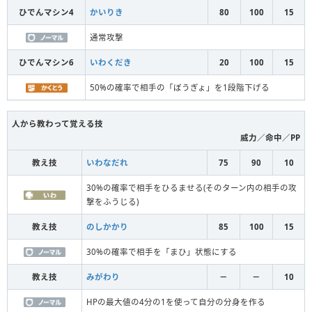
ひでんマシン4
かいりき
80
100
15
通常攻撃
ひでんマシン6
いわくだき
20
100
15
50%の確率で相手の「ぼうぎょ」を1段階下げる
人から教わって覚える技
威力／命中／PP
教え技
いわなだれ
75
90
10
30%の確率で相手をひるませる(そのターン内の相手の攻
撃をふうじる)
教え技
のしかかり
85
100
15
30%の確率で相手を「まひ」状態にする
教え技
みがわり
－
－
10
HPの最大値の4分の1を使って自分の分身を作る