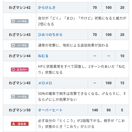
わざマシン42
からげんき
70
100
20
自分が「どく」「まひ」「やけど」状態になると威力が
2倍になる
わざマシン43
ひみつのちから
70
100
20
通常の攻撃に、地形による追加効果が加わる
わざマシン44
ねむる
－
－
10
HPと状態異常をすべて回復し、2ターンのあいだ「ねむ
り」状態になる
わざマシン45
メロメロ
－
100
15
50%の確率で相手は攻撃できなくなる。♂なら♀に、♀
なら♂にしか効果がない
わざマシン50
オーバーヒート
140
90
5
必ず自分の「とくこう」が2段階下がる。相手が「こお
り」状態のとき「こおり」がとける