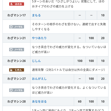
5ターンのあいだ「ひざしがつよい」状態にして、ほの
おタイプのわざの威力を上げる
わざマシン17
まもる
－
－
10
そのターンの相手のわざを受けない。連続で出すと失敗
しやすくなる
わざマシン21
やつあたり
－
100
20
なつき具合でわざの威力が変化する。なついていないほ
ど威力が高い
わざマシン26
じしん
100
100
10
通常攻撃（2対2バトルでは自分以外の全員にダメージ）
わざマシン27
おんがえし
－
100
20
なつき具合でわざの威力が変化する。よくなついている
ほど威力が高い
わざマシン28
あなをほる
60
100
10
1ターン目に地中にもぐり、2ターン目で攻撃する/どう