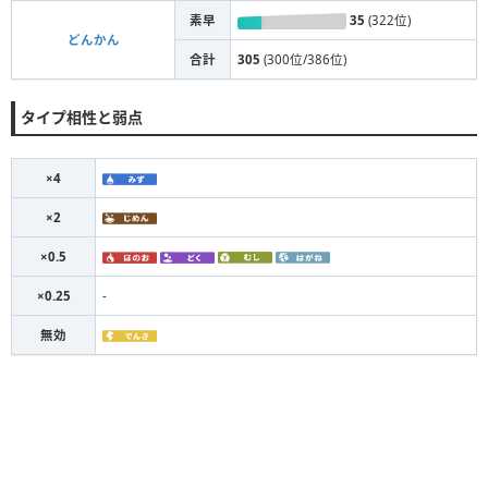
素早
35
(322位)
どんかん
合計
305
(300位/386位)
タイプ相性と弱点
×4
×2
×0.5
×0.25
-
無効