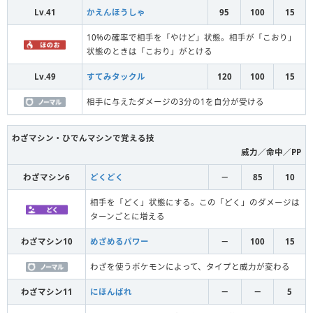
Lv.41
かえんほうしゃ
95
100
15
10%の確率で相手を「やけど」状態。相手が「こおり」
状態のときは「こおり」がとける
Lv.49
すてみタックル
120
100
15
相手に与えたダメージの3分の1を自分が受ける
わざマシン・ひでんマシンで覚える技
威力／命中／PP
わざマシン6
どくどく
－
85
10
相手を「どく」状態にする。この「どく」のダメージは
ターンごとに増える
わざマシン10
めざめるパワー
－
100
15
わざを使うポケモンによって、タイプと威力が変わる
わざマシン11
にほんばれ
－
－
5