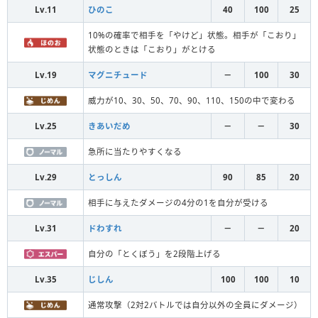
Lv.11
ひのこ
40
100
25
10%の確率で相手を「やけど」状態。相手が「こおり」
状態のときは「こおり」がとける
Lv.19
マグニチュード
－
100
30
威力が10、30、50、70、90、110、150の中で変わる
Lv.25
きあいだめ
－
－
30
急所に当たりやすくなる
Lv.29
とっしん
90
85
20
相手に与えたダメージの4分の1を自分が受ける
Lv.31
ドわすれ
－
－
20
自分の「とくぼう」を2段階上げる
Lv.35
じしん
100
100
10
通常攻撃（2対2バトルでは自分以外の全員にダメージ）