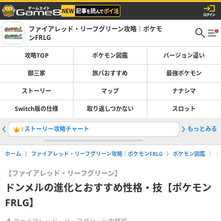
ファイアレッド・リーフグリーン攻略｜ポケモ
ンFRLG
攻略TOP
ポケモン図鑑
バージョン違い
御三家
旅パおすすめ
最強ポケモン
ストーリー
マップ
ナナシマ
Switch版の仕様
取り返しつかない
スロット
ストーリー攻略チャート
もっとみる
技思い出
1
2
ホーム
ファイアレッド・リーフグリーン攻略｜ポケモンFRLG
ポケモン図鑑
ド
【ファイアレッド・リーフグリーン】
ドンメルの進化とおすすめ性格・技【ポケモン
FRLG】