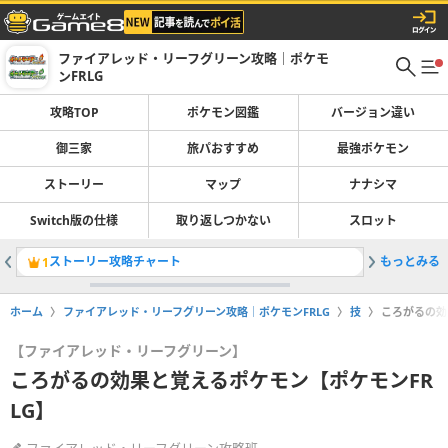
ファイアレッド・リーフグリーン攻略｜ポケモ
ンFRLG
攻略TOP
ポケモン図鑑
バージョン違い
御三家
旅パおすすめ
最強ポケモン
ストーリー
マップ
ナナシマ
Switch版の仕様
取り返しつかない
スロット
ストーリー攻略チャート
もっとみる
ポケモン
1
2
ホーム
ファイアレッド・リーフグリーン攻略｜ポケモンFRLG
技
ころがるの効
【ファイアレッド・リーフグリーン】
ころがるの効果と覚えるポケモン【ポケモンFR
LG】