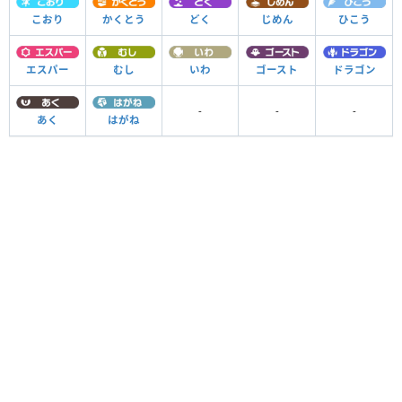
こおり
かくとう
どく
じめん
ひこう
エスパー
むし
いわ
ゴースト
ドラゴン
-
-
-
あく
はがね