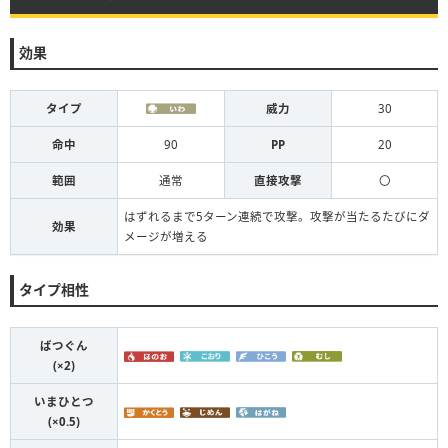
効果
タイプ
威力
30
命中
90
PP
20
範囲
通常
直接攻撃
〇
はずれるまで5ターン連続で攻撃。攻撃が当たるたびにダ
効果
メージが増える
タイプ相性
ばつぐん
(×2)
いまひとつ
(×0.5)