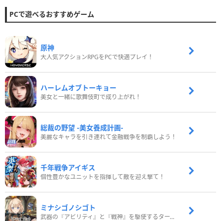
PCで遊べるおすすめゲーム
原神
大人気アクションRPGをPCで快適プレイ！
ハーレムオブトーキョー
美女と一緒に歌舞伎町で成り上がれ！
総裁の野望 -美女養成計画-
美麗なキャラを引き連れて金融戦争を制覇しよう！
千年戦争アイギス
個性豊かなユニットを指揮して敵を迎え撃て！
ミナシゴノシゴト
武器の『アビリティ』と『戦神』を駆使するターン制コマンドバトルRPG！