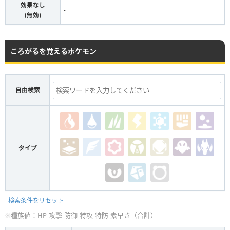
効果なし
-
(無効)
ころがるを覚えるポケモン
自由検索
タイプ
検索条件をリセット
※種族値：HP-攻撃-防御-特攻-特防-素早さ（合計）