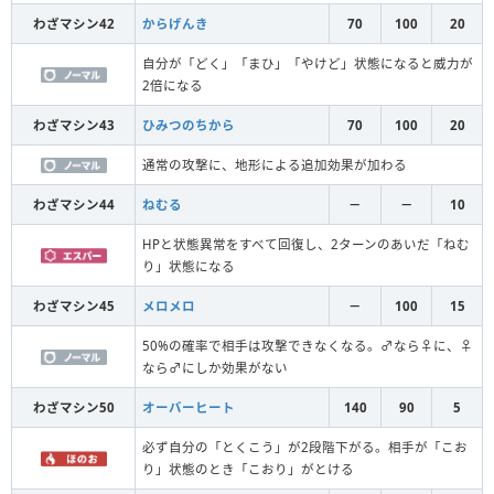
わざマシン42
からげんき
70
100
20
自分が「どく」「まひ」「やけど」状態になると威力が
2倍になる
わざマシン43
ひみつのちから
70
100
20
通常の攻撃に、地形による追加効果が加わる
わざマシン44
ねむる
－
－
10
HPと状態異常をすべて回復し、2ターンのあいだ「ねむ
り」状態になる
わざマシン45
メロメロ
－
100
15
50%の確率で相手は攻撃できなくなる。♂なら♀に、♀
なら♂にしか効果がない
わざマシン50
オーバーヒート
140
90
5
必ず自分の「とくこう」が2段階下がる。相手が「こお
り」状態のとき「こおり」がとける