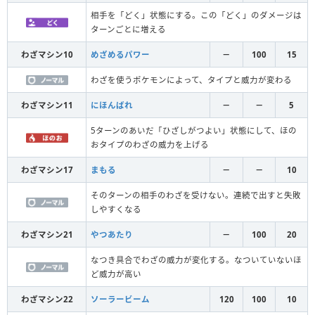
相手を「どく」状態にする。この「どく」のダメージは
ターンごとに増える
わざマシン10
めざめるパワー
－
100
15
わざを使うポケモンによって、タイプと威力が変わる
わざマシン11
にほんばれ
－
－
5
5ターンのあいだ「ひざしがつよい」状態にして、ほの
おタイプのわざの威力を上げる
わざマシン17
まもる
－
－
10
そのターンの相手のわざを受けない。連続で出すと失敗
しやすくなる
わざマシン21
やつあたり
－
100
20
なつき具合でわざの威力が変化する。なついていないほ
ど威力が高い
わざマシン22
ソーラービーム
120
100
10