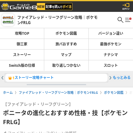
ファイアレッド・リーフグリーン攻略｜ポケモ
ンFRLG
攻略TOP
ポケモン図鑑
バージョン違い
御三家
旅パおすすめ
最強ポケモン
ストーリー
マップ
ナナシマ
Switch版の仕様
取り返しつかない
スロット
ストーリー攻略チャート
もっとみる
旅パのお
1
2
ホーム
ファイアレッド・リーフグリーン攻略｜ポケモンFRLG
ポケモン図鑑
ポ
【ファイアレッド・リーフグリーン】
ポニータの進化とおすすめ性格・技【ポケモン
FRLG】