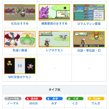
化石おすすめ
捕獲要員のおすすめ
ひでんマシン要員
色違い厳選
レアポケモン
伝説・準伝説・幻
-
-
NPC交換ポケモン
タイプ別
ノーマル
ほのお
みず
くさ
でんき