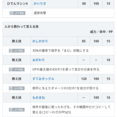
ひでんマシン4
かいりき
80
100
15
通常攻撃
人から教わって覚える技
威力／命中／PP
教え技
のしかかり
85
100
15
30%の確率で相手を「まひ」状態にする
教え技
みがわり
－
－
10
HPの最大値の4分の1を使って自分の分身を作る
教え技
すてみタックル
120
100
15
相手に与えたダメージの3分の1を自分が受ける
教え技
ものまね
－
100
10
相手が最後に使ったわざを、その戦闘中だけコピーして
使える(コピーわざのPPは5)