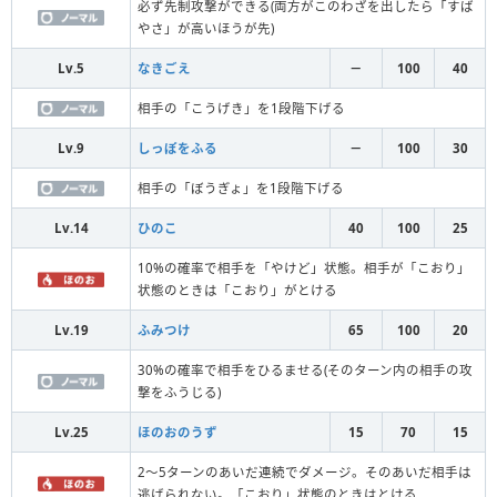
必ず先制攻撃ができる(両方がこのわざを出したら「すば
やさ」が高いほうが先)
Lv.5
なきごえ
－
100
40
相手の「こうげき」を1段階下げる
Lv.9
しっぽをふる
－
100
30
相手の「ぼうぎょ」を1段階下げる
Lv.14
ひのこ
40
100
25
10%の確率で相手を「やけど」状態。相手が「こおり」
状態のときは「こおり」がとける
Lv.19
ふみつけ
65
100
20
30%の確率で相手をひるませる(そのターン内の相手の攻
撃をふうじる)
Lv.25
ほのおのうず
15
70
15
2～5ターンのあいだ連続でダメージ。そのあいだ相手は
逃げられない。「こおり」状態のときはとける