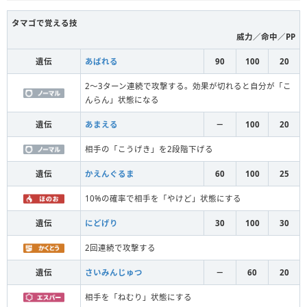
タマゴで覚える技
威力／命中／PP
遺伝
あばれる
90
100
20
2～3ターン連続で攻撃する。効果が切れると自分が「こ
んらん」状態になる
遺伝
あまえる
－
100
20
相手の「こうげき」を2段階下げる
遺伝
かえんぐるま
60
100
25
10%の確率で相手を「やけど」状態にする
遺伝
にどげり
30
100
30
2回連続で攻撃する
遺伝
さいみんじゅつ
－
60
20
相手を「ねむり」状態にする