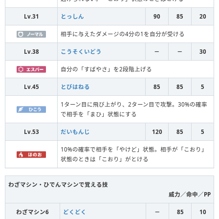
Lv.31
とっしん
90
85
20
相手に与えたダメージの4分の1を自分が受ける
Lv.38
こうそくいどう
－
－
30
自分の「すばやさ」を2段階上げる
Lv.45
とびはねる
85
85
5
1ターン目に飛び上がり、2ターン目で攻撃。30%の確率
で相手を「まひ」状態にする
Lv.53
だいもんじ
120
85
5
10%の確率で相手を「やけど」状態。相手が「こおり」
状態のときは「こおり」がとける
わざマシン・ひでんマシンで覚える技
威力／命中／PP
わざマシン6
どくどく
－
85
10