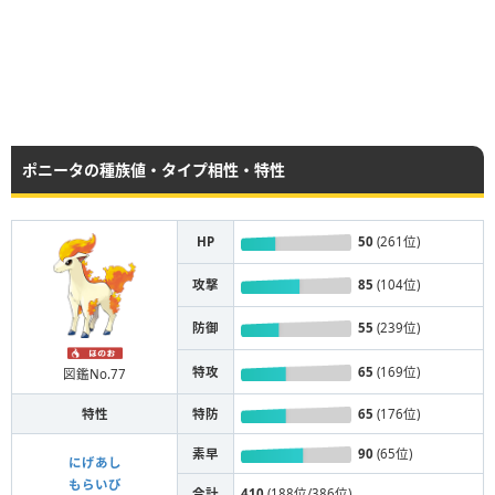
ポニータの種族値・タイプ相性・特性
HP
50
(261位)
攻撃
85
(104位)
防御
55
(239位)
特攻
65
(169位)
図鑑No.77
特性
特防
65
(176位)
素早
90
(65位)
にげあし
もらいび
合計
410
(188位/386位)