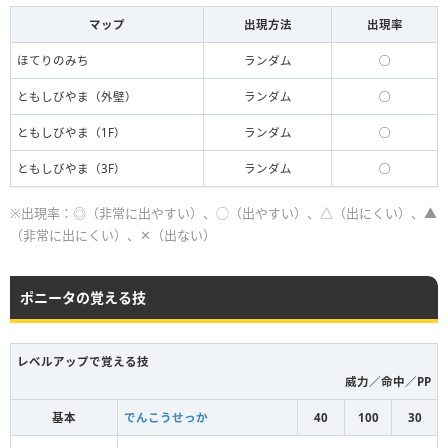
マップ
出現方法
出現率
ほてりのみち
ランダム
◯
ともしびやま（外壁）
ランダム
◯
ともしびやま（1F）
ランダム
◯
ともしびやま（3F）
ランダム
◯
※出現率：◎（非常に出やすい）、◯（出やすい）、△（出にくい）、▲
（非常に出にくい）、✕（出ない）
ポニータの覚える技
レベルアップで覚える技
威力／命中／PP
基本
でんこうせっか
40
100
30