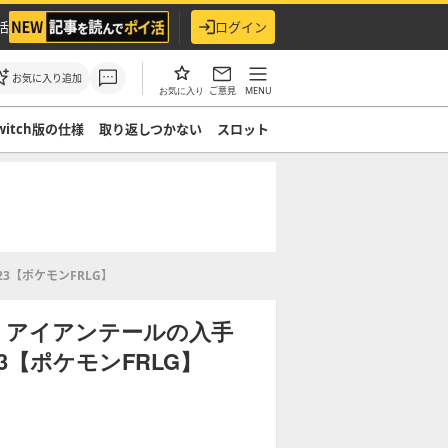
活
ログイン
お気に入り追加
ご意見
MENU
お気に入り
witch版の仕様
取り返しつかない
スロット
3【ポケモンFRLG】
】アイアンテールの入手
【ポケモンFRLG】