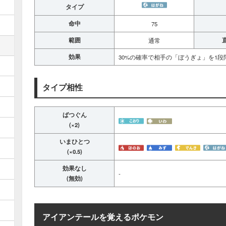
タイプ
命中
75
範囲
通常
効果
30%の確率で相手の「ぼうぎょ」を1段
タイプ相性
ばつぐん
(×2)
いまひとつ
(×0.5)
効果なし
-
(無効)
アイアンテールを覚えるポケモン