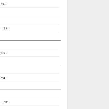
 （405）
00 （534）
 （314）
 （405）
78 （530）