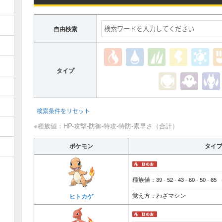
自由検索
タイプ
検索条件をリセット
※種族値：HP-攻撃-防御-特攻-特防-素早さ（合計）
ポケモン
タイ
種族値：39 - 52 - 43 - 60 - 50 - 65
覚え方：わざマシン
ヒトカゲ