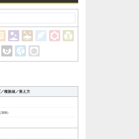
プ／種族値／覚え方
 （309）