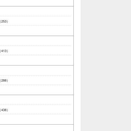
 （253）
 （413）
 （288）
 （438）