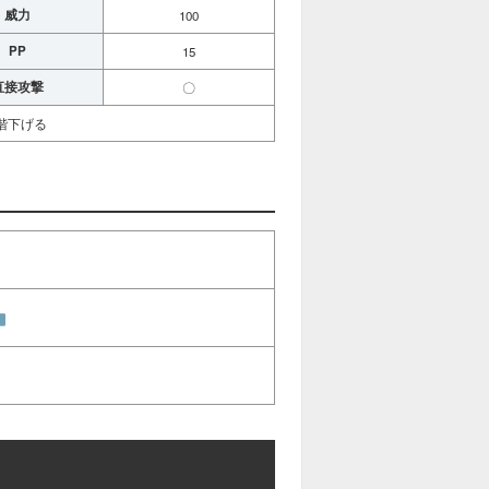
威力
100
PP
15
直接攻撃
〇
階下げる