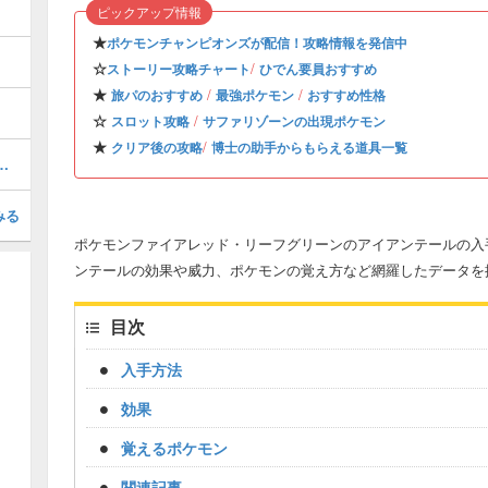
ピックアップ情報
★
ポケモンチャンピオンズが配信！攻略情報を発信中
☆
/
ストーリー攻略チャート
ひでん要員おすすめ
★
/
/
旅パのおすすめ
最強ポケモン
おすすめ性格
☆
/
スロット攻略
サファリゾーンの出現ポケモン
★
/
クリア後の攻略
博士の助手からもらえる道具一覧
的なやり方と経験値稼ぎの方法
みる
ポケモンファイアレッド・リーフグリーンのアイアンテールの入手
ンテールの効果や威力、ポケモンの覚え方など網羅したデータを
目次
入手方法
効果
覚えるポケモン
関連記事