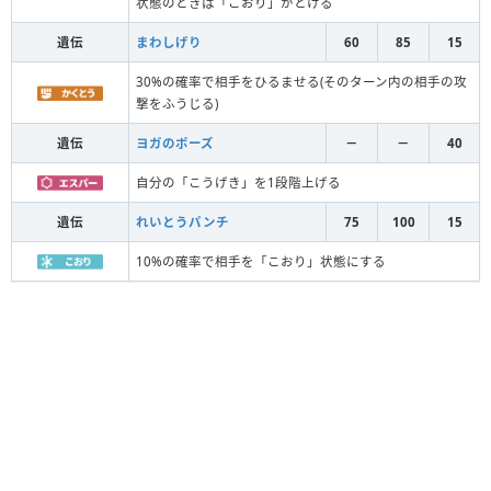
状態のときは「こおり」がとける
遺伝
まわしげり
60
85
15
30%の確率で相手をひるませる(そのターン内の相手の攻
撃をふうじる)
遺伝
ヨガのポーズ
－
－
40
自分の「こうげき」を1段階上げる
遺伝
れいとうパンチ
75
100
15
10%の確率で相手を「こおり」状態にする