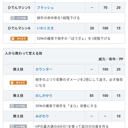
ひでんマシン5
フラッシュ
－
70
20
相手の命中率を1段階下げる
ひでんマシン6
いわくだき
20
100
15
50%の確率で相手の「ぼうぎょ」を1段階下げる
人から教わって覚える技
威力／命中／PP
教え技
カウンター
－
100
20
相手のぶつり攻撃のダメージを2倍にして返す。必ず後攻
になる
教え技
のしかかり
85
100
15
30%の確率で相手を「まひ」状態にする
教え技
みがわり
－
－
10
HPの最大値の4分の1を使って自分の分身を作る