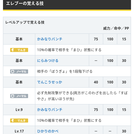
エレブーの覚える技
レベルアップで覚える技
威力／命中／PP
基本
かみなりパンチ
75
100
15
10%の確率で相手を「まひ」状態にする
基本
にらみつける
－
100
30
相手の「ぼうぎょ」を1段階下げる
基本
でんこうせっか
40
100
30
必ず先制攻撃ができる(両方がこのわざを出したら「すば
やさ」が高いほうが先)
Lv.9
かみなりパンチ
75
100
15
10%の確率で相手を「まひ」状態にする
Lv.17
ひかりのかべ
－
－
30