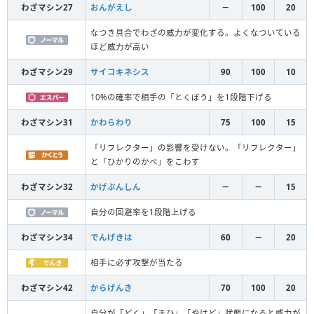
わざマシン27
おんがえし
－
100
20
なつき具合でわざの威力が変化する。よくなついている
ほど威力が高い
わざマシン29
サイコキネシス
90
100
10
10%の確率で相手の「とくぼう」を1段階下げる
わざマシン31
かわらわり
75
100
15
「リフレクター」の影響を受けない。「リフレクター」
と「ひかりのかべ」をこわす
わざマシン32
かげぶんしん
－
－
15
自分の回避率を1段階上げる
わざマシン34
でんげきは
60
－
20
相手に必ず攻撃が当たる
わざマシン42
からげんき
70
100
20
自分が「どく」「まひ」「やけど」状態になると威力が