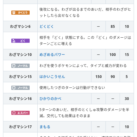
後攻になる。わざが出るまでのあいだ、相手のわざがヒ
ットしたら出せなくなる
わざマシン6
どくどく
－
85
10
相手を「どく」状態にする。この「どく」のダメージは
ターンごとに増える
わざマシン10
めざめるパワー
－
100
15
わざを使うポケモンによって、タイプと威力が変わる
わざマシン15
はかいこうせん
150
90
5
使用したつぎのターンは行動ができない
わざマシン16
ひかりのかべ
－
－
30
5ターンのあいだ、相手のとくしゅ攻撃のダメージを半
減。交代しても効果はそのまま
わざマシン17
まもる
－
－
10