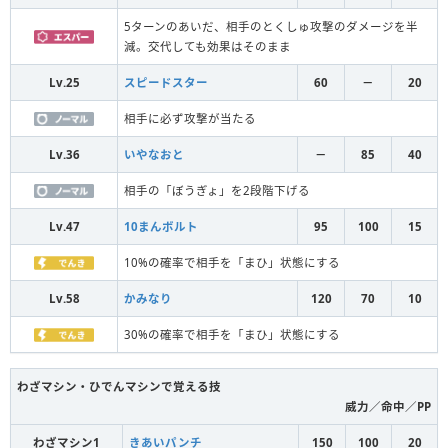
5ターンのあいだ、相手のとくしゅ攻撃のダメージを半
減。交代しても効果はそのまま
Lv.25
スピードスター
60
－
20
相手に必ず攻撃が当たる
Lv.36
いやなおと
－
85
40
相手の「ぼうぎょ」を2段階下げる
Lv.47
10まんボルト
95
100
15
10%の確率で相手を「まひ」状態にする
Lv.58
かみなり
120
70
10
30%の確率で相手を「まひ」状態にする
わざマシン・ひでんマシンで覚える技
威力／命中／PP
わざマシン1
きあいパンチ
150
100
20