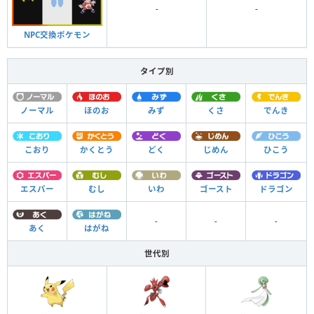
-
-
NPC交換ポケモン
タイプ別
ノーマル
ほのお
みず
くさ
でんき
こおり
かくとう
どく
じめん
ひこう
エスパー
むし
いわ
ゴースト
ドラゴン
-
-
-
あく
はがね
世代別