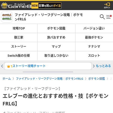
ファイアレッド・リーフグリーン攻略｜ポケモ
ンFRLG
攻略TOP
ポケモン図鑑
バージョン違い
御三家
旅パおすすめ
最強ポケモン
ストーリー
マップ
ナナシマ
Switch版の仕様
取り返しつかない
スロット
ストーリー攻略チャート
もっとみる
サファリ
1
2
ホーム
ファイアレッド・リーフグリーン攻略｜ポケモンFRLG
ポケモン図鑑
エ
【ファイアレッド・リーフグリーン】
エレブーの進化とおすすめ性格・技【ポケモン
FRLG】