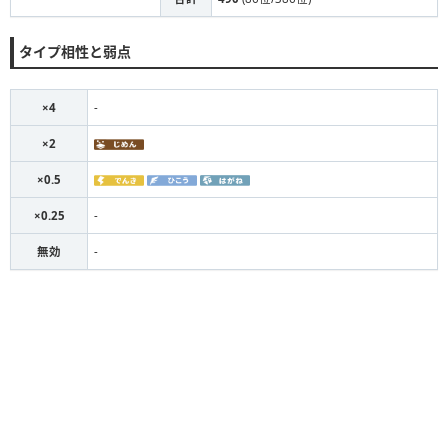
タイプ相性と弱点
×4
-
×2
×0.5
×0.25
-
無効
-