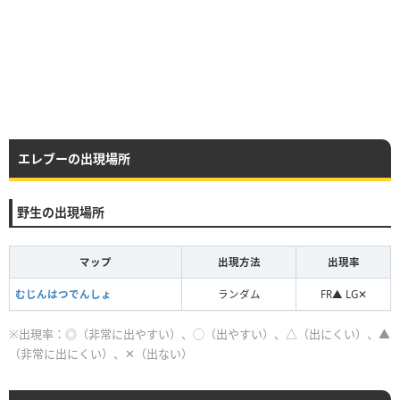
エレブーの出現場所
野生の出現場所
マップ
出現方法
出現率
むじんはつでんしょ
ランダム
FR▲ LG✕
※出現率：◎（非常に出やすい）、◯（出やすい）、△（出にくい）、▲
（非常に出にくい）、✕（出ない）