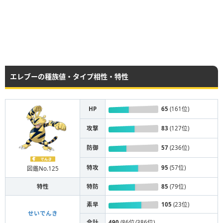
エレブーの種族値・タイプ相性・特性
HP
65
(161位)
攻撃
83
(127位)
防御
57
(236位)
特攻
95
(57位)
図鑑No.125
特性
特防
85
(79位)
素早
105
(23位)
せいでんき
合計
490
(86位/386位)