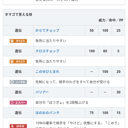
タマゴで覚える技
威力／命中／PP
遺伝
からてチョップ
50
100
25
急所に当たりやすい
遺伝
クロスチョップ
100
80
5
急所に当たりやすい
遺伝
このゆびとまれ
－
100
20
先制になって、相手のわざをすべて自分が受ける
遺伝
バリアー
－
－
30
自分の「ぼうぎょ」を2段階上げる
遺伝
ほのおのパンチ
75
100
15
10%の確率で相手を「やけど」状態にする。「こおり」