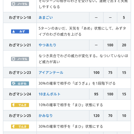
そのターンの相手のわざを受けない。連続で出すと失敗
しやすくなる
わざマシン18
あまごい
－
－
5
5ターンのあいだ、天気を「あめ」状態にして、みずタ
イプのわざの威力を上げる
わざマシン21
やつあたり
－
100
20
なつき具合でわざの威力が変化する。なついていないほ
ど威力が高い
わざマシン23
アイアンテール
100
75
15
30%の確率で相手の「ぼうぎょ」を1段階下げる
わざマシン24
10まんボルト
95
100
15
10%の確率で相手を「まひ」状態にする
わざマシン25
かみなり
120
70
10
30%の確率で相手を「まひ」状態にする