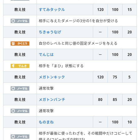
教え技
すてみタックル
120
100
15
相手に与えたダメージの3分の1を自分が受ける
教え技
ちきゅうなげ
－
100
20
自分のレベルと同じ値の固定ダメージを与える
教え技
でんじは
－
100
20
相手を「まひ」状態にする
教え技
メガトンキック
120
75
5
通常攻撃
教え技
メガトンパンチ
80
85
20
通常攻撃
教え技
ものまね
－
100
10
相手が最後に使ったわざを、その戦闘中だけコピーして
使える(コピーわざのPPは5)