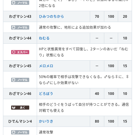
2倍になる
わざマシン43
ひみつのちから
70
100
20
通常の攻撃に、地形による追加効果が加わる
わざマシン44
ねむる
－
－
10
HPと状態異常をすべて回復し、2ターンのあいだ「ねむ
り」状態になる
わざマシン45
メロメロ
－
100
15
50%の確率で相手は攻撃できなくなる。♂なら♀に、♀
なら♂にしか効果がない
わざマシン46
どろぼう
40
100
10
相手のどうぐをうばって自分が持つことができる。通信
対戦でも使える
ひでんマシン4
かいりき
80
100
15
通常攻撃