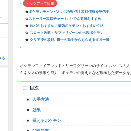
ピックアップ情報
★
ポケモンチャンピオンズが配信！攻略情報を発信中
的なやり方と経験値稼ぎの方法
☆
/
ストーリー攻略チャート
ひでん要員おすすめ
★
/
/
旅パのおすすめ
最強ポケモン
おすすめ性格
☆
/
スロット攻略
サファリゾーンの出現ポケモン
★
/
クリア後の攻略
博士の助手からもらえる道具一覧
みる
ポケモンファイアレッド・リーフグリーンのサイコキネシスの入手
キネシスの効果や威力、ポケモンの覚え方など網羅したデータを
目次
入手方法
効果
覚えるポケモン
関連記事