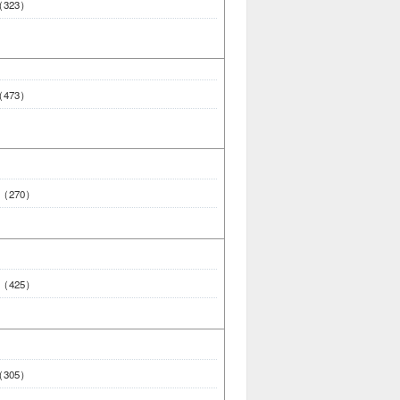
 （323）
 （473）
0 （270）
5 （425）
 （305）