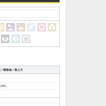
プ／種族値／覚え方
 （385）