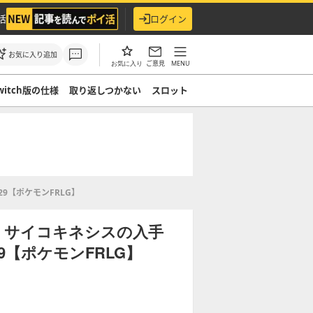
活
ログイン
お気に入り追加
ご意見
MENU
お気に入り
witch版の仕様
取り返しつかない
スロット
9【ポケモンFRLG】
】サイコキネシスの入手
【ポケモンFRLG】