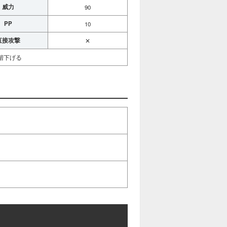
威力
90
PP
10
直接攻撃
✕
階下げる