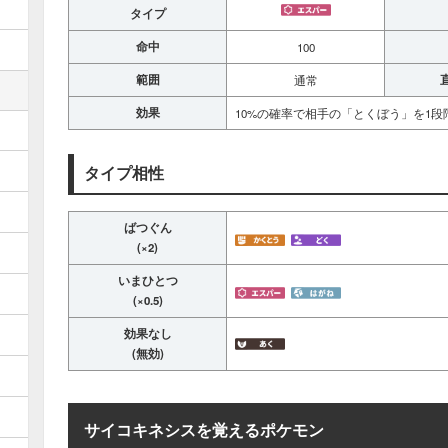
タイプ
命中
100
範囲
通常
効果
10%の確率で相手の「とくぼう」を1段
タイプ相性
ばつぐん
(×2)
いまひとつ
(×0.5)
効果なし
(無効)
サイコキネシスを覚えるポケモン