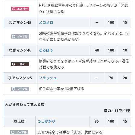
HPと状態異常をすべて回復し、2ターンのあいだ「ねむ
り」状態になる
わざマシン45
メロメロ
－
100
15
50%の確率で相手は攻撃できなくなる。♂なら♀に、♀
なら♂にしか効果がない
わざマシン46
どろぼう
40
100
10
相手のどうぐをうばって自分が持つことができる。通信
対戦でも使える
ひでんマシン5
フラッシュ
－
70
20
相手の命中率を1段階下げる
人から教わって覚える技
威力／命中／PP
教え技
のしかかり
85
100
15
30%の確率で相手を「まひ」状態にする