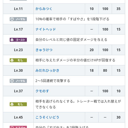
Lv.11
からみつく
10
100
35
10%の確率で相手の「すばやさ」を1段階下げる
Lv.17
ナイトヘッド
－
100
15
自分のレベルと同じ値の固定ダメージを与える
Lv.23
きゅうけつ
20
100
15
相手に与えたダメージの半分の値だけHPが回復する
Lv.30
みだれひっかき
18
80
15
2～5回連続で攻撃する
Lv.37
クモのす
－
100
10
相手を逃げられなくする。トレーナー戦では入れ替えが
できなくなる
Lv.45
こうそくいどう
－
－
30
自分の「すばやさ」を2段階上げる