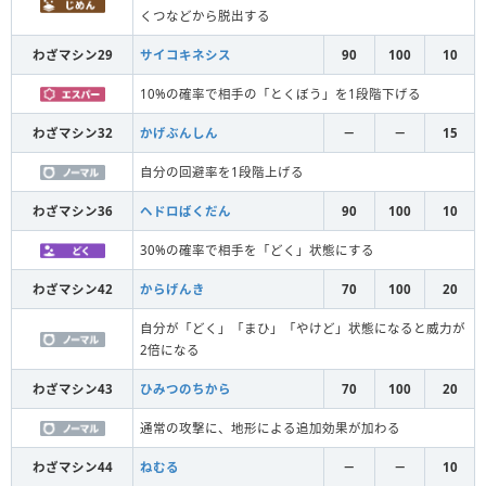
くつなどから脱出する
わざマシン29
サイコキネシス
90
100
10
10%の確率で相手の「とくぼう」を1段階下げる
わざマシン32
かげぶんしん
－
－
15
自分の回避率を1段階上げる
わざマシン36
ヘドロばくだん
90
100
10
30%の確率で相手を「どく」状態にする
わざマシン42
からげんき
70
100
20
自分が「どく」「まひ」「やけど」状態になると威力が
2倍になる
わざマシン43
ひみつのちから
70
100
20
通常の攻撃に、地形による追加効果が加わる
わざマシン44
ねむる
－
－
10