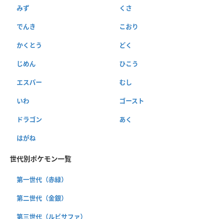
みず
くさ
でんき
こおり
かくとう
どく
じめん
ひこう
エスパー
むし
いわ
ゴースト
ドラゴン
あく
はがね
世代別ポケモン一覧
第一世代（赤緑）
第二世代（金銀）
第三世代（ルビサファ）