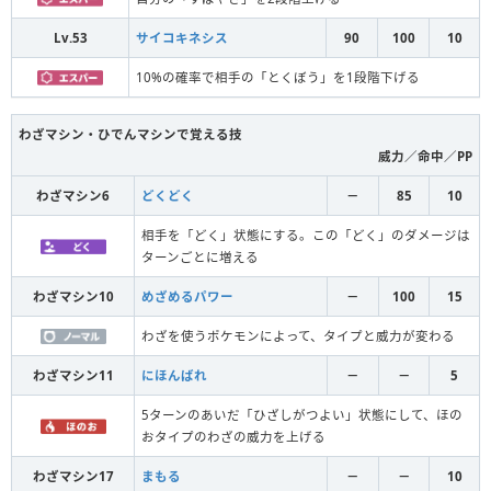
Lv.53
サイコキネシス
90
100
10
10%の確率で相手の「とくぼう」を1段階下げる
わざマシン・ひでんマシンで覚える技
威力／命中／PP
わざマシン6
どくどく
－
85
10
相手を「どく」状態にする。この「どく」のダメージは
ターンごとに増える
わざマシン10
めざめるパワー
－
100
15
わざを使うポケモンによって、タイプと威力が変わる
わざマシン11
にほんばれ
－
－
5
5ターンのあいだ「ひざしがつよい」状態にして、ほの
おタイプのわざの威力を上げる
わざマシン17
まもる
－
－
10