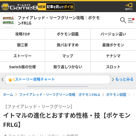
ファイアレッド・リーフグリーン攻略｜ポケモ
ンFRLG
攻略TOP
ポケモン図鑑
バージョン違い
御三家
旅パおすすめ
最強ポケモン
ストーリー
マップ
ナナシマ
Switch版の仕様
取り返しつかない
スロット
ストーリー攻略チャート
もっとみる
マップ一
1
2
ホーム
ファイアレッド・リーフグリーン攻略｜ポケモンFRLG
ポケモン図鑑
イ
【ファイアレッド・リーフグリーン】
イトマルの進化とおすすめ性格・技【ポケモン
FRLG】