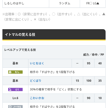
しるしのはやし
ランダム
FR◯ LG▲
※出現率：◎（非常に出やすい）、◯（出やすい）、△（出にくい）、▲
（非常に出にくい）、✕（出ない）
イトマルの覚える技
レベルアップで覚える技
威力／命中／PP
基本
いとをはく
－
95
40
相手の「すばやさ」を1段階下げる
基本
どくばり
15
100
35
30%の確率で相手を「どく」状態にする
Lv.6
こわいかお
－
90
10
相手の「すばやさ」を2段階下げる