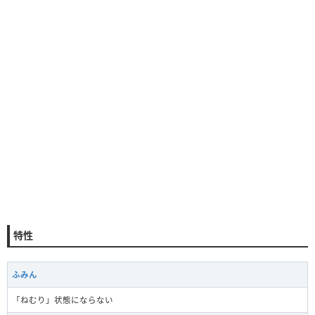
特性
ふみん
「ねむり」状態にならない