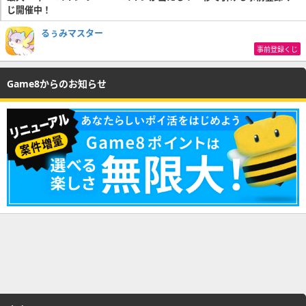
じ開催中！
るぅみマスター
事前登録くじ
Game8からのお知らせ