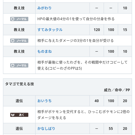
教え技
みがわり
－
－
10
HPの最大値の4分の1を使って自分の分身を作る
教え技
すてみタックル
120
100
15
相手に与えたダメージの3分の1を自分が受ける
教え技
ものまね
－
100
10
相手が最後に使ったわざを、その戦闘中だけコピーして
使える(コピーわざのPPは5)
タマゴで覚える技
威力／命中／PP
遺伝
おいうち
40
100
20
相手がポケモンを交代すると、ひっこむポケモンに2倍の
ダメージを与える
遺伝
かなしばり
－
55
20