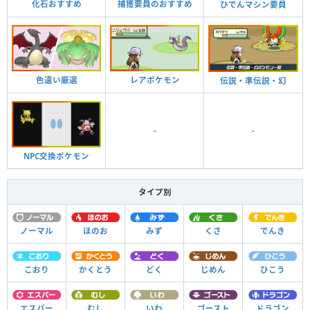
化石おすすめ
捕獲要員のおすすめ
ひでんマシン要員
色違い厳選
レアポケモン
伝説・準伝説・幻
-
-
NPC交換ポケモン
タイプ別
ノーマル
ほのお
みず
くさ
でんき
こおり
かくとう
どく
じめん
ひこう
エスパー
むし
いわ
ゴースト
ドラゴン