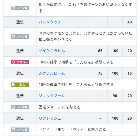
相手が直前に出したわざを数ターンのあいだ使えなくす
る
遺伝
バトンタッチ
－
－
40
味方のポケモンと交代し、交代するときにかかっていた
補助効果をひきつぐ
遺伝
サイケこうせん
65
100
20
10%の確率で相手を「こんらん」状態にする
遺伝
シグナルビーム
75
100
15
10%の確率で相手を「こんらん」状態にする
遺伝
ソニックブーム
－
90
20
固定ダメージ20を与える
遺伝
リフレッシュ
－
100
20
「どく」「まひ」「やけど」状態が治る