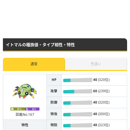
イトマルの種族値・タイプ相性・特性
通常
色違い
HP
40
(320位)
攻撃
60
(239位)
防御
40
(320位)
特攻
40
(300位)
図鑑No.167
特性
特防
40
(323位)