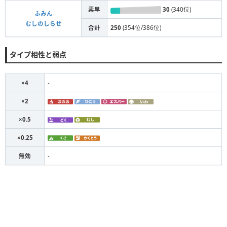
素早
30
(340位)
ふみん
むしのしらせ
合計
250
(354位/386位)
タイプ相性と弱点
×4
-
×2
×0.5
×0.25
無効
-