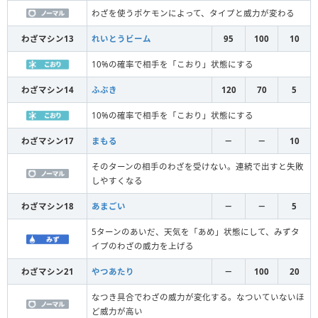
わざを使うポケモンによって、タイプと威力が変わる
わざマシン13
れいとうビーム
95
100
10
10%の確率で相手を「こおり」状態にする
わざマシン14
ふぶき
120
70
5
10%の確率で相手を「こおり」状態にする
わざマシン17
まもる
－
－
10
そのターンの相手のわざを受けない。連続で出すと失敗
しやすくなる
わざマシン18
あまごい
－
－
5
5ターンのあいだ、天気を「あめ」状態にして、みずタ
イプのわざの威力を上げる
わざマシン21
やつあたり
－
100
20
なつき具合でわざの威力が変化する。なついていないほ
ど威力が高い