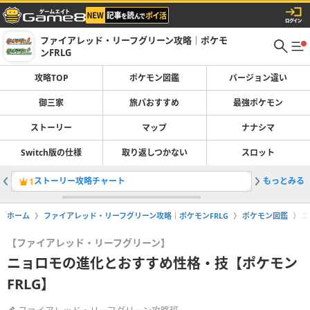
ファイアレッド・リーフグリーン攻略｜ポケモ
ンFRLG
攻略TOP
ポケモン図鑑
バージョン違い
御三家
旅パおすすめ
最強ポケモン
ストーリー
マップ
ナナシマ
Switch版の仕様
取り返しつかない
スロット
ストーリー攻略チャート
もっとみる
レベル上
1
2
ホーム
ファイアレッド・リーフグリーン攻略｜ポケモンFRLG
ポケモン図鑑
ニ
【ファイアレッド・リーフグリーン】
ニョロモの進化とおすすめ性格・技【ポケモン
FRLG】