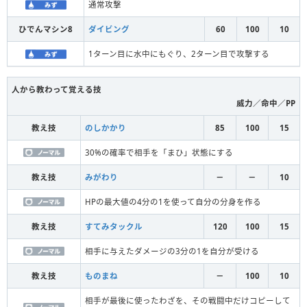
通常攻撃
ひでんマシン8
ダイビング
60
100
10
1ターン目に水中にもぐり、2ターン目で攻撃する
人から教わって覚える技
威力／命中／PP
教え技
のしかかり
85
100
15
30%の確率で相手を「まひ」状態にする
教え技
みがわり
－
－
10
HPの最大値の4分の1を使って自分の分身を作る
教え技
すてみタックル
120
100
15
相手に与えたダメージの3分の1を自分が受ける
教え技
ものまね
－
100
10
相手が最後に使ったわざを、その戦闘中だけコピーして