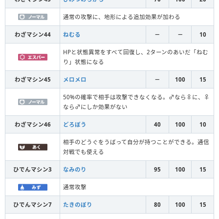
通常の攻撃に、地形による追加効果が加わる
わざマシン44
ねむる
－
－
10
HPと状態異常をすべて回復し、2ターンのあいだ「ねむ
り」状態になる
わざマシン45
メロメロ
－
100
15
50%の確率で相手は攻撃できなくなる。♂なら♀に、♀
なら♂にしか効果がない
わざマシン46
どろぼう
40
100
10
相手のどうぐをうばって自分が持つことができる。通信
対戦でも使える
ひでんマシン3
なみのり
95
100
15
通常攻撃
ひでんマシン7
たきのぼり
80
100
15