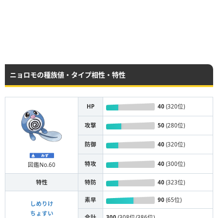
ニョロモの種族値・タイプ相性・特性
HP
40
(320位)
攻撃
50
(280位)
防御
40
(320位)
特攻
40
(300位)
図鑑No.60
特性
特防
40
(323位)
素早
90
(65位)
しめりけ
ちょすい
合計
300
(308位/386位)