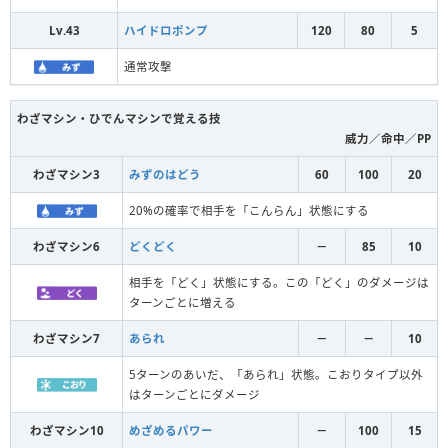
Lv.43
ハイドロポンプ
120
80
5
通常攻撃
わざマシン・ひでんマシンで覚える技
威力／命中／PP
わざマシン3
みずのはどう
60
100
20
20%の確率で相手を「こんらん」状態にする
わざマシン6
どくどく
－
85
10
相手を「どく」状態にする。この「どく」のダメージは
ターンごとに増える
わざマシン7
あられ
－
－
10
5ターンのあいだ、「あられ」状態。こおりタイプ以外
はターンごとにダメージ
わざマシン10
めざめるパワー
－
100
15