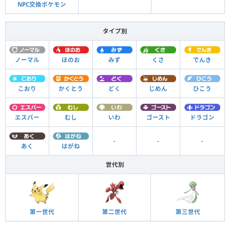
NPC交換ポケモン
タイプ別
ノーマル
ほのお
みず
くさ
でんき
こおり
かくとう
どく
じめん
ひこう
エスパー
むし
いわ
ゴースト
ドラゴン
-
-
-
あく
はがね
世代別
第一世代
第二世代
第三世代