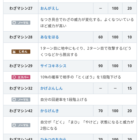
わざマシン27
おんがえし
－
100
20
なつき具合でわざの威力が変化する。よくなついている
ほど威力が高い
わざマシン28
あなをほる
60
100
10
1ターン目に地中にもぐり、2ターン目で攻撃する/どう
くつなどから脱出する
わざマシン29
サイコキネシス
90
100
10
10%の確率で相手の「とくぼう」を1段階下げる
わざマシン32
かげぶんしん
－
－
15
自分の回避率を1段階上げる
わざマシン42
からげんき
70
100
20
自分が「どく」「まひ」「やけど」状態になると威力が
2倍になる
わざマシン43
ひみつのちから
70
100
20