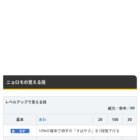
ニョロモの覚える技
レベルアップで覚える技
威力／命中／PP
基本
あわ
20
100
30
10%の確率で相手の「すばやさ」を1段階下げる