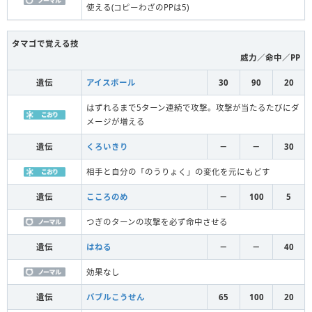
使える(コピーわざのPPは5)
タマゴで覚える技
威力／命中／PP
遺伝
アイスボール
30
90
20
はずれるまで5ターン連続で攻撃。攻撃が当たるたびにダ
メージが増える
遺伝
くろいきり
－
－
30
相手と自分の「のうりょく」の変化を元にもどす
遺伝
こころのめ
－
100
5
つぎのターンの攻撃を必ず命中させる
遺伝
はねる
－
－
40
効果なし
遺伝
バブルこうせん
65
100
20