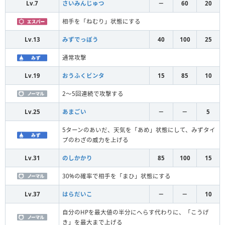
Lv.7
さいみんじゅつ
－
60
20
相手を「ねむり」状態にする
Lv.13
みずでっぽう
40
100
25
通常攻撃
Lv.19
おうふくビンタ
15
85
10
2～5回連続で攻撃する
Lv.25
あまごい
－
－
5
5ターンのあいだ、天気を「あめ」状態にして、みずタイ
プのわざの威力を上げる
Lv.31
のしかかり
85
100
15
30%の確率で相手を「まひ」状態にする
Lv.37
はらだいこ
－
－
10
自分のHPを最大値の半分にへらす代わりに、「こうげ
き」を最大まで上げる