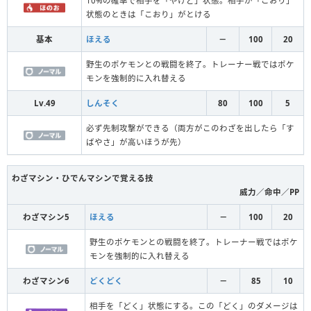
10%の確率で相手を「やけど」状態。相手が「こおり」
状態のときは「こおり」がとける
基本
ほえる
－
100
20
野生のポケモンとの戦闘を終了。トレーナー戦ではポケ
モンを強制的に入れ替える
Lv.49
しんそく
80
100
5
必ず先制攻撃ができる（両方がこのわざを出したら「す
ばやさ」が高いほうが先）
わざマシン・ひでんマシンで覚える技
威力／命中／PP
わざマシン5
ほえる
－
100
20
野生のポケモンとの戦闘を終了。トレーナー戦ではポケ
モンを強制的に入れ替える
わざマシン6
どくどく
－
85
10
相手を「どく」状態にする。この「どく」のダメージは