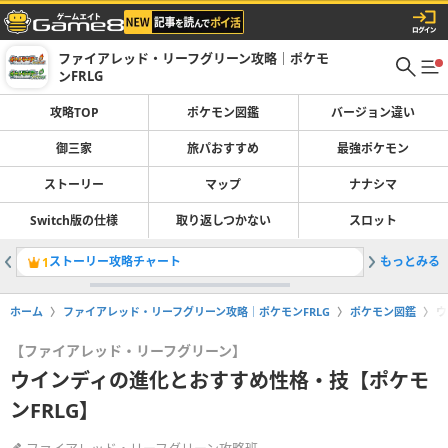
ファイアレッド・リーフグリーン攻略｜ポケモ
ンFRLG
攻略TOP
ポケモン図鑑
バージョン違い
御三家
旅パおすすめ
最強ポケモン
ストーリー
マップ
ナナシマ
Switch版の仕様
取り返しつかない
スロット
ストーリー攻略チャート
もっとみる
ポケモン
1
2
ホーム
ファイアレッド・リーフグリーン攻略｜ポケモンFRLG
ポケモン図鑑
ウ
【ファイアレッド・リーフグリーン】
ウインディの進化とおすすめ性格・技【ポケモ
ンFRLG】