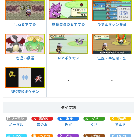
化石おすすめ
捕獲要員のおすすめ
ひでんマシン要員
色違い厳選
レアポケモン
伝説・準伝説・幻
-
-
NPC交換ポケモン
タイプ別
ノーマル
ほのお
みず
くさ
でんき