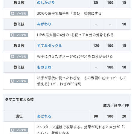
教え技
のしかかり
85
100
15
30%の確率で相手を「まひ」状態にする
教え技
みがわり
－
－
10
HPの最大値の4分の1を使って自分の分身を作る
教え技
すてみタックル
120
100
15
相手に与えたダメージの3分の1を自分が受ける
教え技
ものまね
－
100
10
相手が最後に使ったわざを、その戦闘中だけコピーして
使える(コピーわざのPPは5)
タマゴで覚える技
威力／命中／PP
遺伝
あばれる
90
100
20
2～3ターン連続で攻撃する。効果が切れると自分が「こ
んらん」状態になる