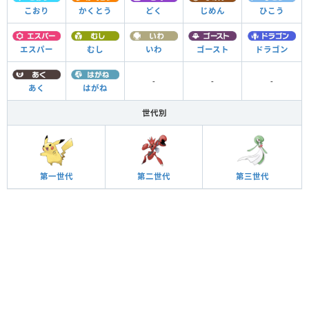
こおり
かくとう
どく
じめん
ひこう
エスパー
むし
いわ
ゴースト
ドラゴン
-
-
-
あく
はがね
世代別
第一世代
第二世代
第三世代