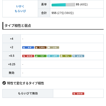
素早
95
(48位)
いかく
もらいび
合計
555
(27位/386位)
タイプ相性と弱点
×4
-
×2
×0.5
×0.25
-
無効
-
特性で変化するタイプ相性
もらいびで無効