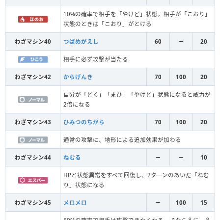
10%の確率で相手を「やけど」状態。相手が「こおり」
状態のときは「こおり」がとける
わざマシン40
つばめがえし
60
－
20
相手に必ず攻撃が当たる
わざマシン42
からげんき
70
100
20
自分が「どく」「まひ」「やけど」状態になると威力が
2倍になる
わざマシン43
ひみつのちから
70
100
20
通常の攻撃に、地形による追加効果が加わる
わざマシン44
ねむる
－
－
10
HPと状態異常をすべて回復し、2ターンのあいだ「ねむ
り」状態になる
わざマシン45
メロメロ
－
100
15