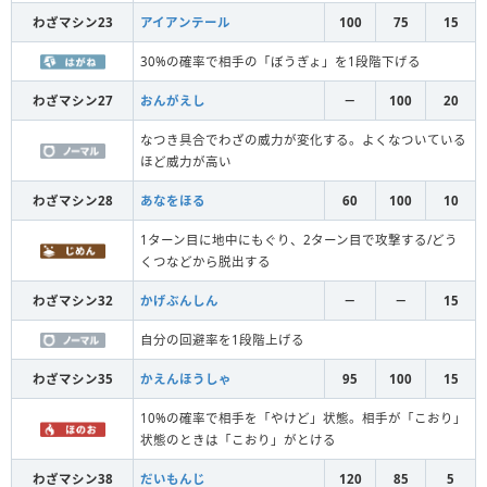
わざマシン23
アイアンテール
100
75
15
30%の確率で相手の「ぼうぎょ」を1段階下げる
わざマシン27
おんがえし
－
100
20
なつき具合でわざの威力が変化する。よくなついている
ほど威力が高い
わざマシン28
あなをほる
60
100
10
1ターン目に地中にもぐり、2ターン目で攻撃する/どう
くつなどから脱出する
わざマシン32
かげぶんしん
－
－
15
自分の回避率を1段階上げる
わざマシン35
かえんほうしゃ
95
100
15
10%の確率で相手を「やけど」状態。相手が「こおり」
状態のときは「こおり」がとける
わざマシン38
だいもんじ
120
85
5