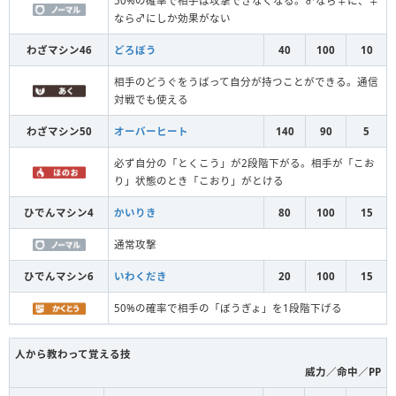
50%の確率で相手は攻撃できなくなる。♂なら♀に、♀
なら♂にしか効果がない
わざマシン46
どろぼう
40
100
10
相手のどうぐをうばって自分が持つことができる。通信
対戦でも使える
わざマシン50
オーバーヒート
140
90
5
必ず自分の「とくこう」が2段階下がる。相手が「こお
り」状態のとき「こおり」がとける
ひでんマシン4
かいりき
80
100
15
通常攻撃
ひでんマシン6
いわくだき
20
100
15
50%の確率で相手の「ぼうぎょ」を1段階下げる
人から教わって覚える技
威力／命中／PP