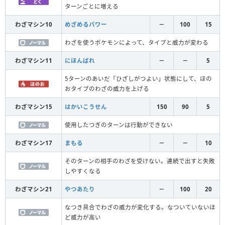
ターンごとに増える
わざマシン10
めざめるパワー
－
100
15
わざを使うポケモンによって、タイプと威力が変わる
わざマシン11
にほんばれ
－
－
5
5ターンのあいだ「ひざしがつよい」状態にして、ほの
おタイプのわざの威力を上げる
わざマシン15
はかいこうせん
150
90
5
使用したつぎのターンは行動ができない
わざマシン17
まもる
－
－
10
そのターンの相手のわざを受けない。連続で出すと失敗
しやすくなる
わざマシン21
やつあたり
－
100
20
なつき具合でわざの威力が変化する。なついていないほ
ど威力が高い