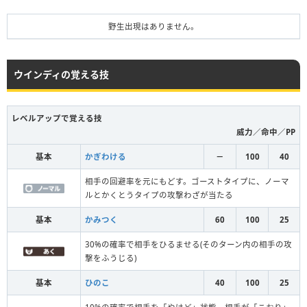
野生出現はありません。
ウインディの覚える技
レベルアップで覚える技
威力／命中／PP
基本
かぎわける
－
100
40
相手の回避率を元にもどす。ゴーストタイプに、ノーマ
ルとかくとうタイプの攻撃わざが当たる
基本
かみつく
60
100
25
30%の確率で相手をひるませる(そのターン内の相手の攻
撃をふうじる)
基本
ひのこ
40
100
25