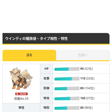
ウインディの種族値・タイプ相性・特性
通常
色違い
HP
90
(52位)
攻撃
110
(33位)
防御
80
(104位)
特攻
100
(37位)
図鑑No.59
特性
特防
80
(98位)