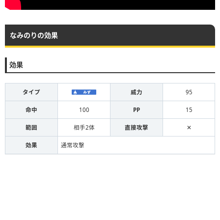
なみのりの効果
効果
タイプ
威力
95
命中
100
PP
15
範囲
相手2体
直接攻撃
✕
効果
通常攻撃