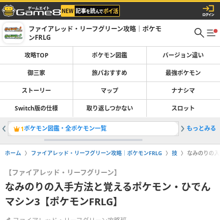
ファイアレッド・リーフグリーン攻略｜ポケモ
ンFRLG
攻略TOP
ポケモン図鑑
バージョン違い
御三家
旅パおすすめ
最強ポケモン
ストーリー
マップ
ナナシマ
Switch版の仕様
取り返しつかない
スロット
ポケモン図鑑・全ポケモン一覧
もっとみる
ストーリ
1
2
ホーム
ファイアレッド・リーフグリーン攻略｜ポケモンFRLG
技
なみのりの入
【ファイアレッド・リーフグリーン】
なみのりの入手方法と覚えるポケモン・ひでん
マシン3【ポケモンFRLG】