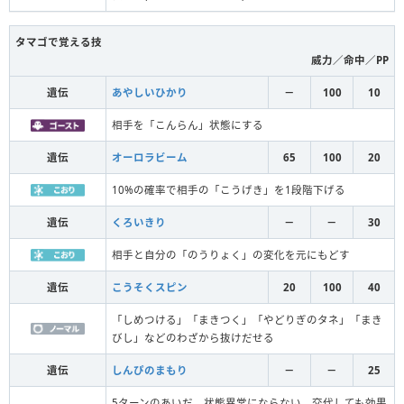
タマゴで覚える技
威力／命中／PP
遺伝
あやしいひかり
－
100
10
相手を「こんらん」状態にする
遺伝
オーロラビーム
65
100
20
10%の確率で相手の「こうげき」を1段階下げる
遺伝
くろいきり
－
－
30
相手と自分の「のうりょく」の変化を元にもどす
遺伝
こうそくスピン
20
100
40
「しめつける」「まきつく」「やどりぎのタネ」「まき
びし」などのわざから抜けだせる
遺伝
しんぴのまもり
－
－
25
5ターンのあいだ、状態異常にならない。交代しても効果