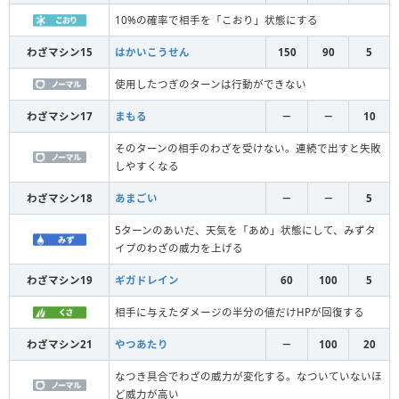
10%の確率で相手を「こおり」状態にする
わざマシン15
はかいこうせん
150
90
5
使用したつぎのターンは行動ができない
わざマシン17
まもる
－
－
10
そのターンの相手のわざを受けない。連続で出すと失敗
しやすくなる
わざマシン18
あまごい
－
－
5
5ターンのあいだ、天気を「あめ」状態にして、みずタ
イプのわざの威力を上げる
わざマシン19
ギガドレイン
60
100
5
相手に与えたダメージの半分の値だけHPが回復する
わざマシン21
やつあたり
－
100
20
なつき具合でわざの威力が変化する。なついていないほ
ど威力が高い