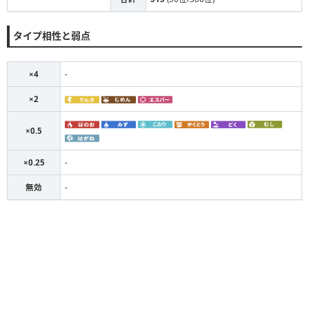
タイプ相性と弱点
×4
-
×2
×0.5
×0.25
-
無効
-