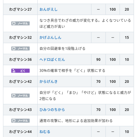
わざマシン27
おんがえし
－
100
20
なつき具合でわざの威力が変化する。よくなついている
ほど威力が高い
わざマシン32
かげぶんしん
－
－
15
自分の回避率を1段階上げる
わざマシン36
ヘドロばくだん
90
100
10
30%の確率で相手を「どく」状態にする
わざマシン42
からげんき
70
100
20
自分が「どく」「まひ」「やけど」状態になると威力が
2倍になる
わざマシン43
ひみつのちから
70
100
20
通常の攻撃に、地形による追加効果が加わる
わざマシン44
ねむる
－
－
10