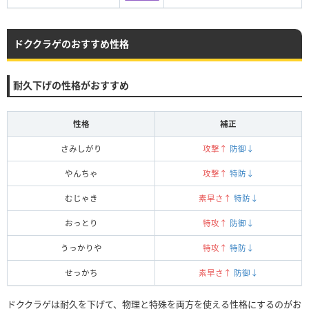
ドククラゲのおすすめ性格
耐久下げの性格がおすすめ
性格
補正
さみしがり
攻撃↑
防御↓
やんちゃ
攻撃↑
特防↓
むじゃき
素早さ↑
特防↓
おっとり
特攻↑
防御↓
うっかりや
特攻↑
特防↓
せっかち
素早さ↑
防御↓
ドククラゲは耐久を下げて、物理と特殊を両方を使える性格にするのがお