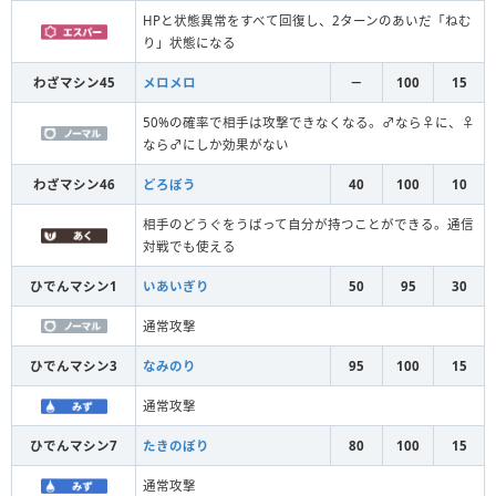
HPと状態異常をすべて回復し、2ターンのあいだ「ねむ
り」状態になる
わざマシン45
メロメロ
－
100
15
50%の確率で相手は攻撃できなくなる。♂なら♀に、♀
なら♂にしか効果がない
わざマシン46
どろぼう
40
100
10
相手のどうぐをうばって自分が持つことができる。通信
対戦でも使える
ひでんマシン1
いあいぎり
50
95
30
通常攻撃
ひでんマシン3
なみのり
95
100
15
通常攻撃
ひでんマシン7
たきのぼり
80
100
15
通常攻撃