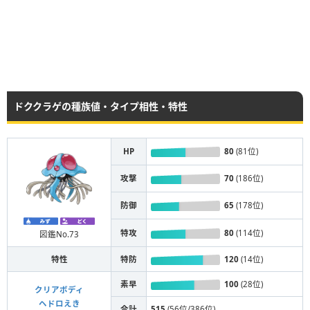
ドククラゲの種族値・タイプ相性・特性
HP
80
(81位)
攻撃
70
(186位)
防御
65
(178位)
特攻
80
(114位)
図鑑No.73
特性
特防
120
(14位)
素早
100
(28位)
クリアボディ
ヘドロえき
合計
515
(56位/386位)