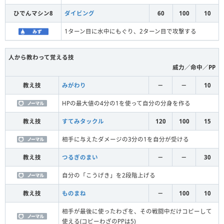
ひでんマシン8
ダイビング
60
100
10
1ターン目に水中にもぐり、2ターン目で攻撃する
人から教わって覚える技
威力／命中／PP
教え技
みがわり
－
－
10
HPの最大値の4分の1を使って自分の分身を作る
教え技
すてみタックル
120
100
15
相手に与えたダメージの3分の1を自分が受ける
教え技
つるぎのまい
－
－
30
自分の「こうげき」を2段階上げる
教え技
ものまね
－
100
10
相手が最後に使ったわざを、その戦闘中だけコピーして
使える(コピーわざのPPは5)