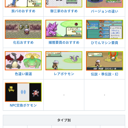
旅パのおすすめ
御三家のおすすめ
バージョンの違い
化石おすすめ
捕獲要員のおすすめ
ひでんマシン要員
色違い厳選
レアポケモン
伝説・準伝説・幻
-
-
NPC交換ポケモン
タイプ別