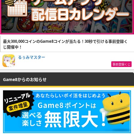
最大300,000コインのGame8コインが当たる！30秒で引ける事前登録く
じ開催中！
るぅみマスター
事前登録くじ
Game8からのお知らせ