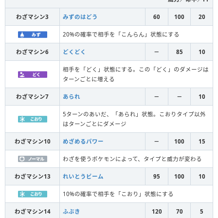
わざマシン3
みずのはどう
60
100
20
20%の確率で相手を「こんらん」状態にする
わざマシン6
どくどく
－
85
10
相手を「どく」状態にする。この「どく」のダメージは
ターンごとに増える
わざマシン7
あられ
－
－
10
5ターンのあいだ、「あられ」状態。こおりタイプ以外
はターンごとにダメージ
わざマシン10
めざめるパワー
－
100
15
わざを使うポケモンによって、タイプと威力が変わる
わざマシン13
れいとうビーム
95
100
10
10%の確率で相手を「こおり」状態にする
わざマシン14
ふぶき
120
70
5