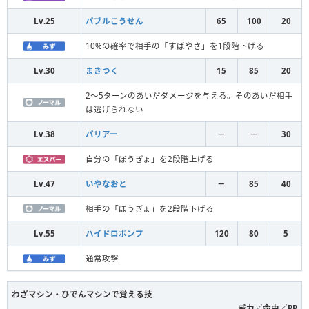
Lv.25
バブルこうせん
65
100
20
10%の確率で相手の「すばやさ」を1段階下げる
Lv.30
まきつく
15
85
20
2～5ターンのあいだダメージを与える。そのあいだ相手
は逃げられない
Lv.38
バリアー
－
－
30
自分の「ぼうぎょ」を2段階上げる
Lv.47
いやなおと
－
85
40
相手の「ぼうぎょ」を2段階下げる
Lv.55
ハイドロポンプ
120
80
5
通常攻撃
わざマシン・ひでんマシンで覚える技
威力／命中／PP