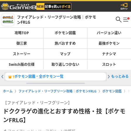
ファイアレッド・リーフグリーン攻略｜ポケモ
ンFRLG
攻略TOP
ポケモン図鑑
バージョン違い
御三家
旅パおすすめ
最強ポケモン
ストーリー
マップ
ナナシマ
Switch版の仕様
取り返しつかない
スロット
ポケモン図鑑・全ポケモン一覧
もっとみる
しあわせ
1
2
ホーム
ファイアレッド・リーフグリーン攻略｜ポケモンFRLG
ポケモン図鑑
ド
【ファイアレッド・リーフグリーン】
ドククラゲの進化とおすすめ性格・技【ポケモ
ンFRLG】