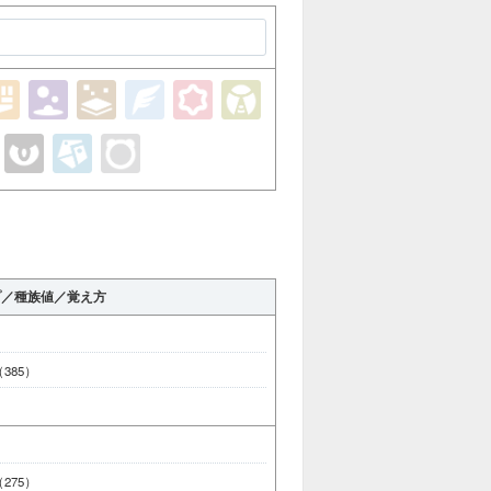
プ／種族値／覚え方
 （385）
 （275）