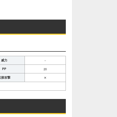
M
u
t
e
威力
－
PP
20
直接攻撃
✕