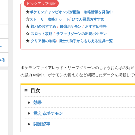
ピックアップ情報
★
ポケモンチャンピオンズが配信！攻略情報を発信中
☆
/
ストーリー攻略チャート
ひでん要員おすすめ
★
/
/
旅パのおすすめ
最強ポケモン
おすすめ性格
☆
/
スロット攻略
サファリゾーンの出現ポケモン
★
/
クリア後の攻略
博士の助手からもらえる道具一覧
ーのマップ・入手アイテム
みる
ポケモンファイアレッド・リーフグリーンのちょうおんぱの効果と
の威力や命中、ポケモンの覚え方など網羅したデータを掲載して
目次
効果
覚えるポケモン
関連記事