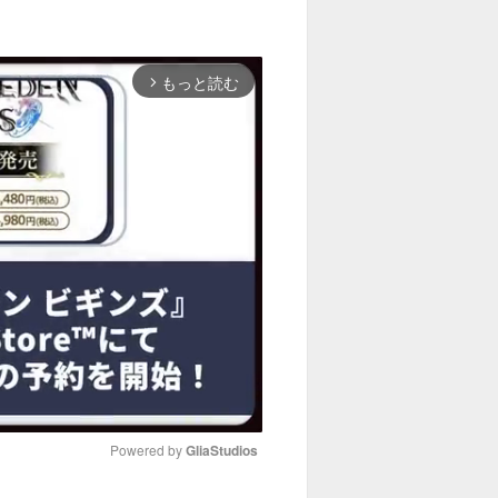
もっと読む
arrow_forward_ios
Powered by 
GliaStudios