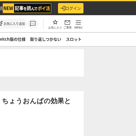
活
ログイン
お気に入り追加
ご意見
MENU
お気に入り
witch版の仕様
取り返しつかない
スロット
】ちょうおんぱの効果と