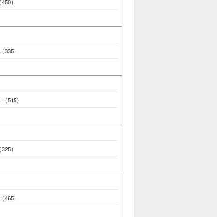
 （450）
0 （335）
00 （515）
 （325）
0 （465）