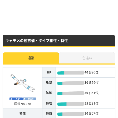
キャモメの種族値・タイプ相性・特性
通常
色違い
HP
40
(320位)
攻撃
30
(359位)
防御
30
(361位)
特攻
55
(231位)
図鑑No.278
特性
特防
30
(357位)