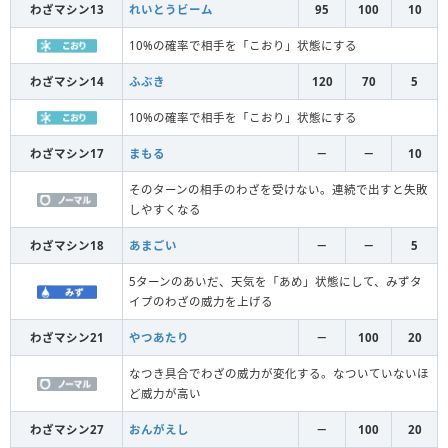
わざマシン13
れいとうビーム
95
100
10
10%の確率で相手を「こおり」状態にする
わざマシン14
ふぶき
120
70
5
10%の確率で相手を「こおり」状態にする
わざマシン17
まもる
－
－
10
そのターンの相手のわざを受けない。連続で出すと失敗
しやすくなる
わざマシン18
あまごい
－
－
5
5ターンのあいだ、天気を「あめ」状態にして、みずタ
イプのわざの威力を上げる
わざマシン21
やつあたり
－
100
20
なつき具合でわざの威力が変化する。なついていないほ
ど威力が高い
わざマシン27
おんがえし
－
100
20