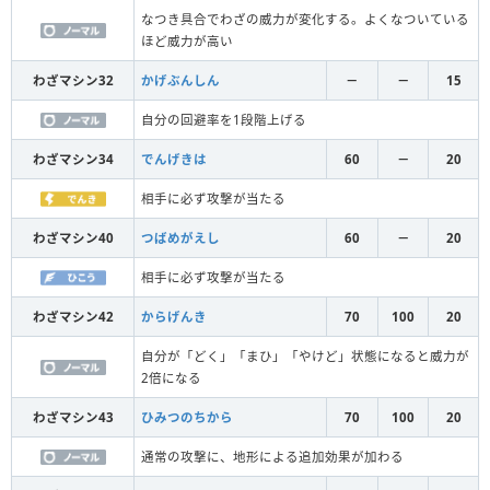
なつき具合でわざの威力が変化する。よくなついている
ほど威力が高い
わざマシン32
かげぶんしん
－
－
15
自分の回避率を1段階上げる
わざマシン34
でんげきは
60
－
20
相手に必ず攻撃が当たる
わざマシン40
つばめがえし
60
－
20
相手に必ず攻撃が当たる
わざマシン42
からげんき
70
100
20
自分が「どく」「まひ」「やけど」状態になると威力が
2倍になる
わざマシン43
ひみつのちから
70
100
20
通常の攻撃に、地形による追加効果が加わる