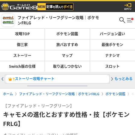
ファイアレッド・リーフグリーン攻略｜ポケモ
ンFRLG
攻略TOP
ポケモン図鑑
バージョン違い
御三家
旅パおすすめ
最強ポケモン
ストーリー
マップ
ナナシマ
Switch版の仕様
取り返しつかない
スロット
ストーリー攻略チャート
もっとみる
ポケモン
1
2
ホーム
ファイアレッド・リーフグリーン攻略｜ポケモンFRLG
ポケモン図鑑
キ
【ファイアレッド・リーフグリーン】
キャモメの進化とおすすめ性格・技【ポケモン
FRLG】