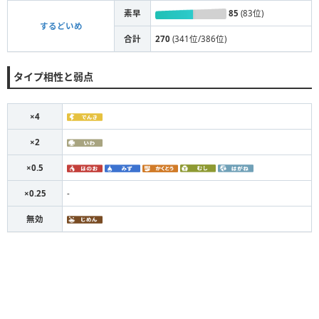
素早
85
(83位)
するどいめ
合計
270
(341位/386位)
タイプ相性と弱点
×4
×2
×0.5
×0.25
-
無効