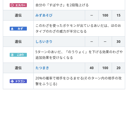
自分の「すばやさ」を2段階上げる
遺伝
みずあそび
－
100
15
このわざを使ったポケモンが出ているあいだは、ほのお
タイプのわざの威力が半分になる
遺伝
しろいきり
－
－
30
5ターンのあいだ、「のうりょく」を下げる効果のわざや
追加効果を受けなくなる
遺伝
たつまき
40
100
20
20%の確率で相手をひるませる(そのターン内の相手の攻
撃をふうじる)