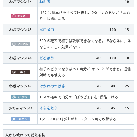
わざマシン44
ねむる
－
－
10
HPと状態異常をすべて回復し、2ターンのあいだ「ねむ
り」状態になる
わざマシン45
メロメロ
－
100
15
50%の確率で相手は攻撃できなくなる。♂なら♀に、♀
なら♂にしか効果がない
わざマシン46
どろぼう
40
100
10
相手のどうぐをうばって自分が持つことができる。通信
対戦でも使える
わざマシン47
はがねのつばさ
70
90
25
10%の確率で自分の「ぼうぎょ」を1段階上げる
ひでんマシン2
そらをとぶ
70
95
15
1ターン目に飛び上がり、2ターン目で攻撃する
人から教わって覚える技