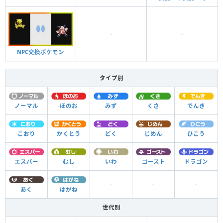
-
-
NPC交換ポケモン
タイプ別
ノーマル
ほのお
みず
くさ
でんき
こおり
かくとう
どく
じめん
ひこう
エスパー
むし
いわ
ゴースト
ドラゴン
-
-
-
あく
はがね
世代別