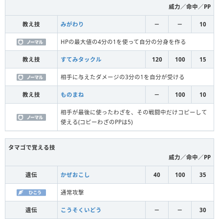
威力／命中／PP
教え技
みがわり
－
－
10
HPの最大値の4分の1を使って自分の分身を作る
教え技
すてみタックル
120
100
15
相手に与えたダメージの3分の1を自分が受ける
教え技
ものまね
－
100
10
相手が最後に使ったわざを、その戦闘中だけコピーして
使える(コピーわざのPPは5)
タマゴで覚える技
威力／命中／PP
遺伝
かぜおこし
40
100
35
通常攻撃
遺伝
こうそくいどう
－
－
30