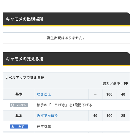
キャモメの出現場所
野生出現はありません。
キャモメの覚える技
レベルアップで覚える技
威力／命中／PP
基本
なきごえ
－
100
40
相手の「こうげき」を1段階下げる
基本
みずでっぽう
40
100
25
通常攻撃