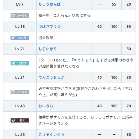
Lv.7
ちょうおんぱ
－
55
20
相手を「こんらん」状態にする
Lv.13
つばさでうつ
60
100
35
通常攻撃
Lv.21
しろいきり
－
－
30
5ターンのあいだ、「のうりょく」を下げる効果のわざや
追加効果を受けなくなる
Lv.31
でんこうせっか
40
100
30
必ず先制攻撃ができる(両方がこのわざを出したら「すば
やさ」が高いほうが先)
Lv.43
おいうち
40
100
20
相手がポケモンを交代すると、ひっこむポケモンに2倍の
ダメージを与える
Lv.55
こうそくいどう
－
－
30