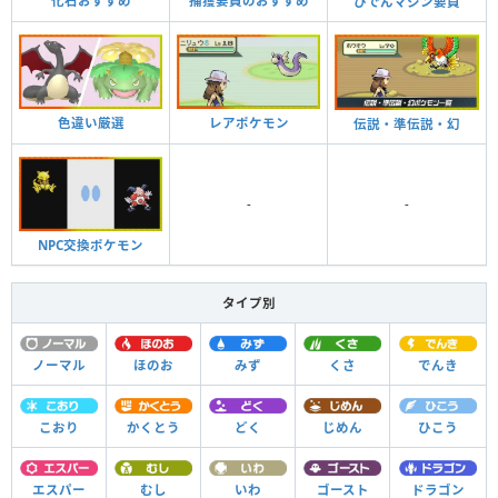
化石おすすめ
捕獲要員のおすすめ
ひでんマシン要員
色違い厳選
レアポケモン
伝説・準伝説・幻
-
-
NPC交換ポケモン
タイプ別
ノーマル
ほのお
みず
くさ
でんき
こおり
かくとう
どく
じめん
ひこう
エスパー
むし
いわ
ゴースト
ドラゴン