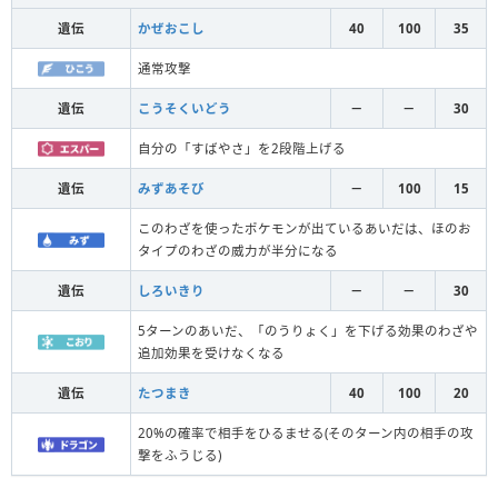
遺伝
かぜおこし
40
100
35
通常攻撃
遺伝
こうそくいどう
－
－
30
自分の「すばやさ」を2段階上げる
遺伝
みずあそび
－
100
15
このわざを使ったポケモンが出ているあいだは、ほのお
タイプのわざの威力が半分になる
遺伝
しろいきり
－
－
30
5ターンのあいだ、「のうりょく」を下げる効果のわざや
追加効果を受けなくなる
遺伝
たつまき
40
100
20
20%の確率で相手をひるませる(そのターン内の相手の攻
撃をふうじる)