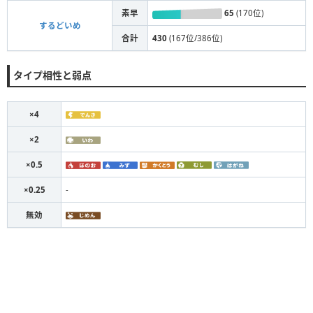
素早
65
(170位)
するどいめ
合計
430
(167位/386位)
タイプ相性と弱点
×4
×2
×0.5
×0.25
-
無効