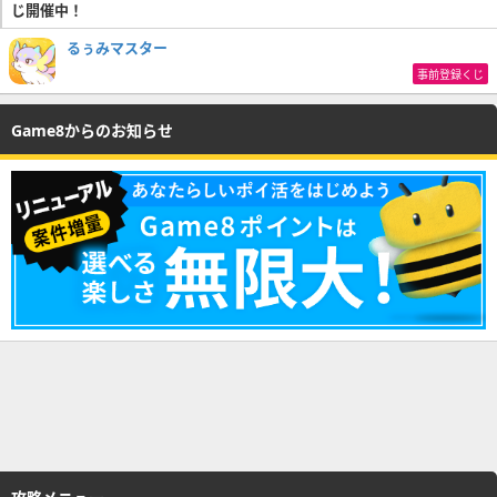
じ開催中！
るぅみマスター
事前登録くじ
Game8からのお知らせ