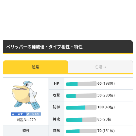
ペリッパーの種族値・タイプ相性・特性
通常
色違い
HP
60
(198位)
攻撃
50
(280位)
防御
100
(40位)
特攻
85
(90位)
図鑑No.279
特性
特防
70
(151位)