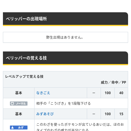
ペリッパーの出現場所
野生出現はありません。
ペリッパーの覚える技
レベルアップで覚える技
威力／命中／PP
基本
なきごえ
－
100
40
相手の「こうげき」を1段階下げる
基本
みずあそび
－
100
15
このわざを使ったポケモンが出ているあいだは、ほのお
タイプのわざの威力が半分になる