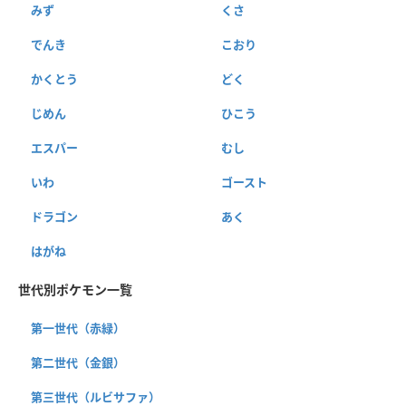
みず
くさ
でんき
こおり
かくとう
どく
じめん
ひこう
エスパー
むし
いわ
ゴースト
ドラゴン
あく
はがね
世代別ポケモン一覧
第一世代（赤緑）
第二世代（金銀）
第三世代（ルビサファ）