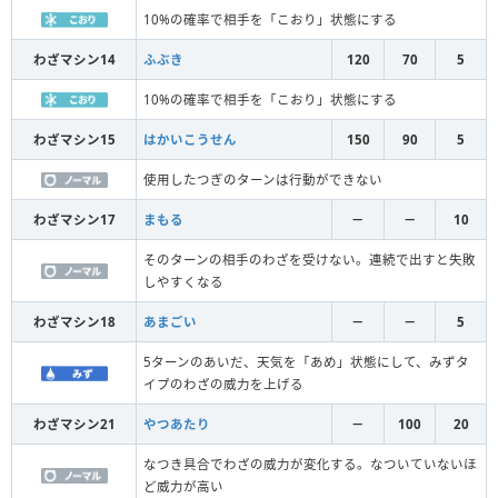
10%の確率で相手を「こおり」状態にする
わざマシン14
ふぶき
120
70
5
10%の確率で相手を「こおり」状態にする
わざマシン15
はかいこうせん
150
90
5
使用したつぎのターンは行動ができない
わざマシン17
まもる
－
－
10
そのターンの相手のわざを受けない。連続で出すと失敗
しやすくなる
わざマシン18
あまごい
－
－
5
5ターンのあいだ、天気を「あめ」状態にして、みずタ
イプのわざの威力を上げる
わざマシン21
やつあたり
－
100
20
なつき具合でわざの威力が変化する。なついていないほ
ど威力が高い