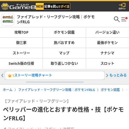
ファイアレッド・リーフグリーン攻略｜ポケモ
ンFRLG
攻略TOP
ポケモン図鑑
バージョン違い
御三家
旅パおすすめ
最強ポケモン
ストーリー
マップ
ナナシマ
Switch版の仕様
取り返しつかない
スロット
ストーリー攻略チャート
もっとみる
ポケモン
1
2
ホーム
ファイアレッド・リーフグリーン攻略｜ポケモンFRLG
ポケモン図鑑
ペ
【ファイアレッド・リーフグリーン】
ペリッパーの進化とおすすめ性格・技【ポケモ
ンFRLG】