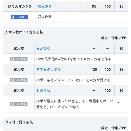
ひでんマシン3
なみのり
95
100
15
通常攻撃
人から教わって覚える技
威力／命中／PP
教え技
みがわり
－
－
10
HPの最大値の4分の1を使って自分の分身を作る
教え技
すてみタックル
120
100
15
相手に与えたダメージの3分の1を自分が受ける
教え技
ものまね
－
100
10
相手が最後に使ったわざを、その戦闘中だけコピーして
使える(コピーわざのPPは5)
タマゴで覚える技
威力／命中／PP