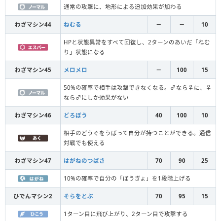
通常の攻撃に、地形による追加効果が加わる
わざマシン44
ねむる
－
－
10
HPと状態異常をすべて回復し、2ターンのあいだ「ねむ
り」状態になる
わざマシン45
メロメロ
－
100
15
50%の確率で相手は攻撃できなくなる。♂なら♀に、♀
なら♂にしか効果がない
わざマシン46
どろぼう
40
100
10
相手のどうぐをうばって自分が持つことができる。通信
対戦でも使える
わざマシン47
はがねのつばさ
70
90
25
10%の確率で自分の「ぼうぎょ」を1段階上げる
ひでんマシン2
そらをとぶ
70
95
15
1ターン目に飛び上がり、2ターン目で攻撃する