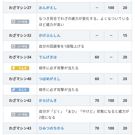
わざマシン27
おんがえし
－
100
20
なつき具合でわざの威力が変化する。よくなついている
ほど威力が高い
わざマシン32
かげぶんしん
－
－
15
自分の回避率を1段階上げる
わざマシン34
でんげきは
60
－
20
相手に必ず攻撃が当たる
わざマシン40
つばめがえし
60
－
20
相手に必ず攻撃が当たる
わざマシン42
からげんき
70
100
20
自分が「どく」「まひ」「やけど」状態になると威力が
2倍になる
わざマシン43
ひみつのちから
70
100
20