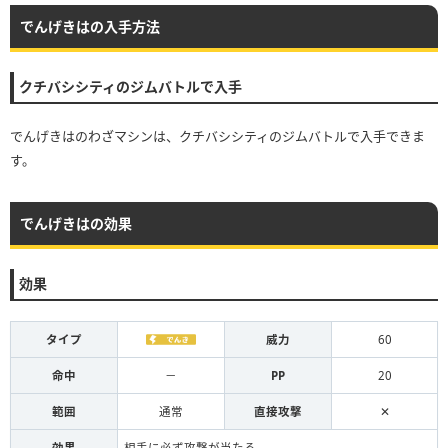
でんげきはの入手方法
クチバシシティのジムバトルで入手
でんげきはのわざマシンは、クチバシシティのジムバトルで入手できま
す。
でんげきはの効果
効果
タイプ
威力
60
命中
－
PP
20
範囲
通常
直接攻撃
✕
効果
相手に必ず攻撃が当たる