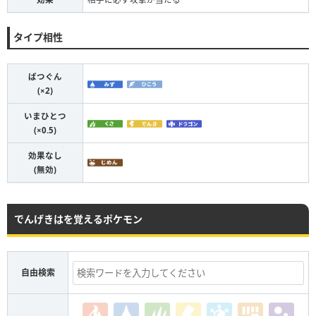
タイプ相性
ばつぐん
(×2)
いまひとつ
(×0.5)
効果なし
(無効)
でんげきはを覚えるポケモン
自由検索