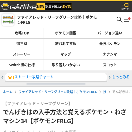
ファイアレッド・リーフグリーン攻略｜ポケモ
ンFRLG
攻略TOP
ポケモン図鑑
バージョン違い
御三家
旅パおすすめ
最強ポケモン
ストーリー
マップ
ナナシマ
Switch版の仕様
取り返しつかない
スロット
ストーリー攻略チャート
もっとみる
1
2
ホーム
ファイアレッド・リーフグリーン攻略｜ポケモンFRLG
技
でんげきはの
【ファイアレッド・リーフグリーン】
でんげきはの入手方法と覚えるポケモン・わざ
マシン34【ポケモンFRLG】