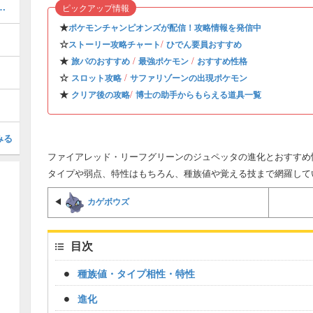
と目押しのコツ・景品一覧
ピックアップ情報
★
ポケモンチャンピオンズが配信！攻略情報を発信中
☆
/
ストーリー攻略チャート
ひでん要員おすすめ
★
/
/
旅パのおすすめ
最強ポケモン
おすすめ性格
☆
/
スロット攻略
サファリゾーンの出現ポケモン
★
/
クリア後の攻略
博士の助手からもらえる道具一覧
みる
ファイアレッド・リーフグリーンのジュペッタの進化とおすすめ性
タイプや弱点、特性はもちろん、種族値や覚える技まで網羅して
カゲボウズ
◀
目次
種族値・タイプ相性・特性
進化