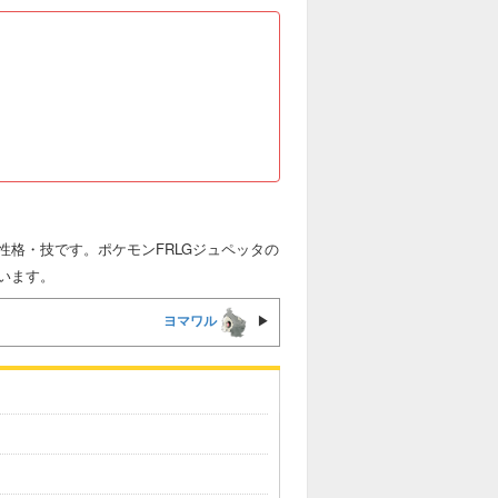
格・技です。ポケモンFRLGジュペッタの
います。
ヨマワル
▶︎