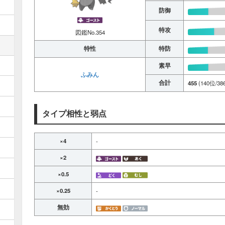
防御
特攻
図鑑No.354
特性
特防
素早
ふみん
合計
455
(140位/38
タイプ相性と弱点
×4
-
×2
×0.5
×0.25
-
無効