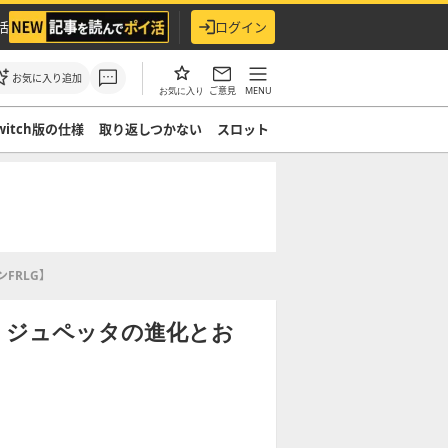
活
ログイン
お気に入り追加
ご意見
MENU
お気に入り
witch版の仕様
取り返しつかない
スロット
FRLG】
】ジュペッタの進化とお