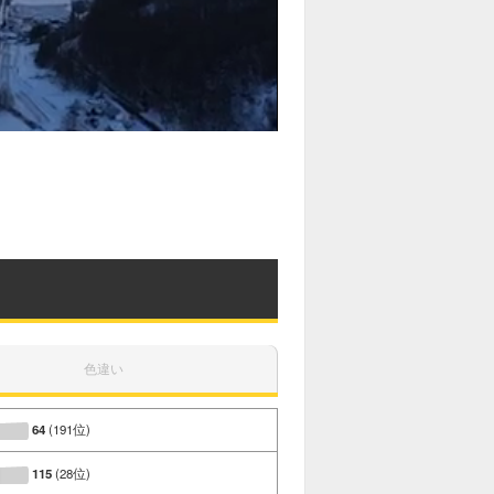
色違い
64
(191位)
115
(28位)