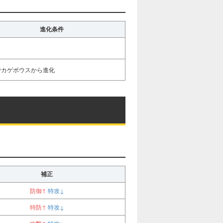
進化条件
37でカゲボウスから進化
補正
防御↑
特攻↓
特防↑
特攻↓