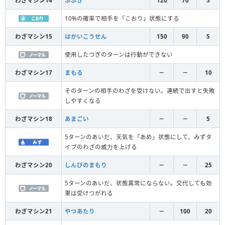
わざマシン14
ふぶき
120
70
5
10%の確率で相手を「こおり」状態にする
わざマシン15
はかいこうせん
150
90
5
使用したつぎのターンは行動ができない
わざマシン17
まもる
－
－
10
そのターンの相手のわざを受けない。連続で出すと失敗
しやすくなる
わざマシン18
あまごい
－
－
5
5ターンのあいだ、天気を「あめ」状態にして、みずタ
イプのわざの威力を上げる
わざマシン20
しんぴのまもり
－
－
25
5ターンのあいだ、状態異常にならない。交代しても効
果は受けつがれる
わざマシン21
やつあたり
－
100
20