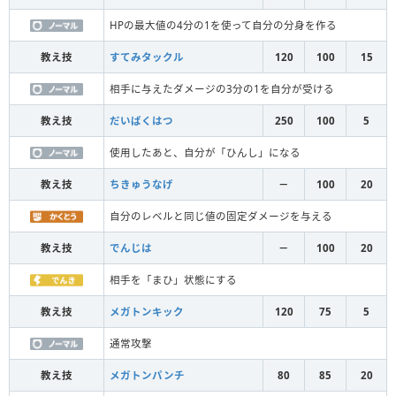
HPの最大値の4分の1を使って自分の分身を作る
教え技
すてみタックル
120
100
15
相手に与えたダメージの3分の1を自分が受ける
教え技
だいばくはつ
250
100
5
使用したあと、自分が「ひんし」になる
教え技
ちきゅうなげ
－
100
20
自分のレベルと同じ値の固定ダメージを与える
教え技
でんじは
－
100
20
相手を「まひ」状態にする
教え技
メガトンキック
120
75
5
通常攻撃
教え技
メガトンパンチ
80
85
20