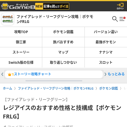
ファイアレッド・リーフグリーン攻略｜ポケモ
ンFRLG
攻略TOP
ポケモン図鑑
バージョン違い
御三家
旅パおすすめ
最強ポケモン
ストーリー
マップ
ナナシマ
Switch版の仕様
取り返しつかない
スロット
ストーリー攻略チャート
もっとみる
旅パのお
1
2
ホーム
ファイアレッド・リーフグリーン攻略｜ポケモンFRLG
ポケモン図鑑
レ
【ファイアレッド・リーフグリーン】
レジアイスのおすすめ性格と技構成【ポケモン
FRLG】