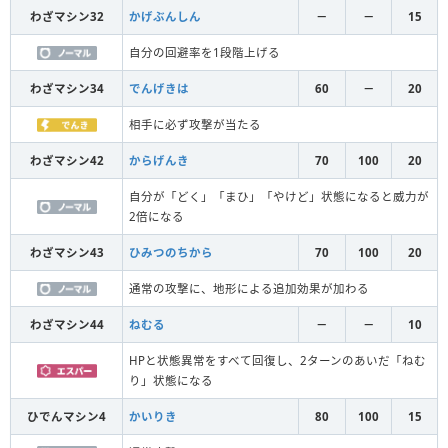
わざマシン32
かげぶんしん
－
－
15
自分の回避率を1段階上げる
わざマシン34
でんげきは
60
－
20
相手に必ず攻撃が当たる
わざマシン42
からげんき
70
100
20
自分が「どく」「まひ」「やけど」状態になると威力が
2倍になる
わざマシン43
ひみつのちから
70
100
20
通常の攻撃に、地形による追加効果が加わる
わざマシン44
ねむる
－
－
10
HPと状態異常をすべて回復し、2ターンのあいだ「ねむ
り」状態になる
ひでんマシン4
かいりき
80
100
15