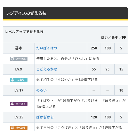
レジアイスの覚える技
レベルアップで覚える技
威力／命中／PP
基本
だいばくはつ
250
100
5
使用したあと、自分が「ひんし」になる
Lv.9
こごえるかぜ
55
95
15
必ず相手の「すばやさ」を1段階下げる
Lv.17
のろい
－
－
10
「すばやさ」が1段階下がり「こうげき」「ぼうぎょ」が
1段階上がる
Lv.25
ばかぢから
120
100
5
必ず自分の「こうげき」と「ぼうぎょ」が1段階下がる