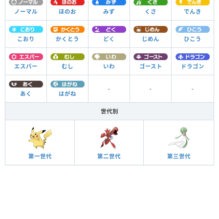
ノーマル
ほのお
みず
くさ
でんき
こおり
かくとう
どく
じめん
ひこう
エスパー
むし
いわ
ゴースト
ドラゴン
-
-
-
あく
はがね
世代別
第一世代
第二世代
第三世代