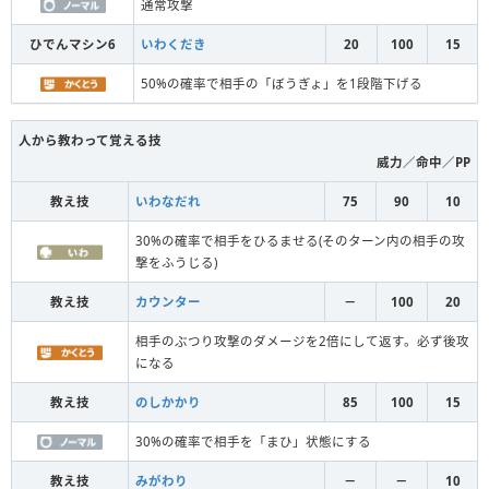
通常攻撃
ひでんマシン6
いわくだき
20
100
15
50%の確率で相手の「ぼうぎょ」を1段階下げる
人から教わって覚える技
威力／命中／PP
教え技
いわなだれ
75
90
10
30%の確率で相手をひるませる(そのターン内の相手の攻
撃をふうじる)
教え技
カウンター
－
100
20
相手のぶつり攻撃のダメージを2倍にして返す。必ず後攻
になる
教え技
のしかかり
85
100
15
30%の確率で相手を「まひ」状態にする
教え技
みがわり
－
－
10