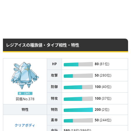
レジアイスの種族値・タイプ相性・特性
HP
80
(81位)
攻撃
50
(280位)
防御
100
(40位)
特攻
100
(37位)
図鑑No.378
特性
特防
200
(2位)
素早
50
(244位)
クリアボディ
合計
580
(18位/386位)