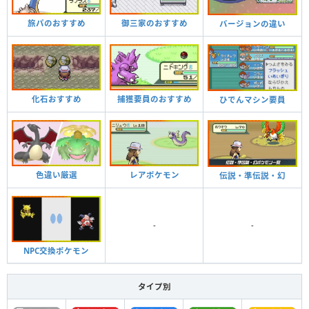
旅パのおすすめ
御三家のおすすめ
バージョンの違い
化石おすすめ
捕獲要員のおすすめ
ひでんマシン要員
色違い厳選
レアポケモン
伝説・準伝説・幻
-
-
NPC交換ポケモン
タイプ別