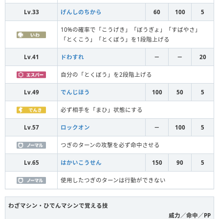
Lv.33
げんしのちから
60
100
5
10%の確率で「こうげき」「ぼうぎょ」「すばやさ」
「とくこう」「とくぼう」を1段階上げる
Lv.41
ドわすれ
－
－
20
自分の「とくぼう」を2段階上げる
Lv.49
でんじほう
100
50
5
必ず相手を「まひ」状態にする
Lv.57
ロックオン
－
100
5
つぎのターンの攻撃を必ず命中させる
Lv.65
はかいこうせん
150
90
5
使用したつぎのターンは行動ができない
わざマシン・ひでんマシンで覚える技
威力／命中／PP