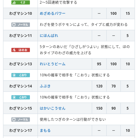
2～5回連続で攻撃する
わざマシン10
めざめるパワー
－
100
15
わざを使うポケモンによって、タイプと威力が変わる
わざマシン11
にほんばれ
－
－
5
5ターンのあいだ「ひざしがつよい」状態にして、ほの
おタイプのわざの威力を上げる
わざマシン13
れいとうビーム
95
100
10
10%の確率で相手を「こおり」状態にする
わざマシン14
ふぶき
120
70
5
10%の確率で相手を「こおり」状態にする
わざマシン15
はかいこうせん
150
90
5
使用したつぎのターンは行動ができない
わざマシン17
まもる
－
－
10