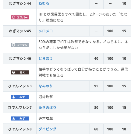
わざマシン44
ねむる
－
－
10
HPと状態異常をすべて回復し、2ターンのあいだ「ねむ
り」状態になる
わざマシン45
メロメロ
－
100
15
50%の確率で相手は攻撃できなくなる。♂なら♀に、♀
なら♂にしか効果がない
わざマシン46
どろぼう
40
100
10
相手のどうぐをうばって自分が持つことができる。通信
対戦でも使える
ひでんマシン3
なみのり
95
100
15
通常攻撃
ひでんマシン7
たきのぼり
80
100
15
通常攻撃
ひでんマシン8
ダイビング
60
100
10