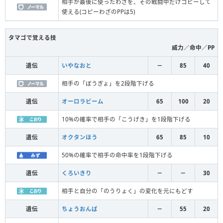
相手が最後に使ったわざを、その戦闘中だけコピーして
使える(コピーわざのPPは5)
タマゴで覚える技
威力／命中／PP
遺伝
いやなおと
－
85
40
相手の「ぼうぎょ」を2段階下げる
遺伝
オーロラビーム
65
100
20
10%の確率で相手の「こうげき」を1段階下げる
遺伝
オクタンほう
65
85
10
50%の確率で相手の命中率を1段階下げる
遺伝
くろいきり
－
－
30
相手と自分の「のうりょく」の変化を元にもどす
遺伝
ちょうおんぱ
－
55
20