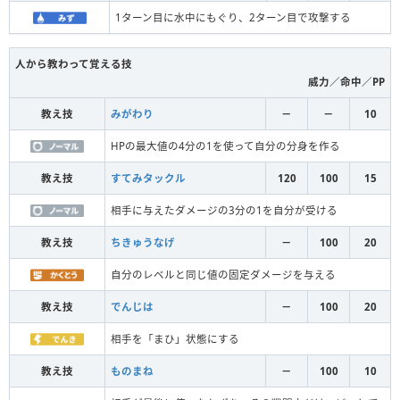
1ターン目に水中にもぐり、2ターン目で攻撃する
人から教わって覚える技
威力／命中／PP
教え技
みがわり
－
－
10
HPの最大値の4分の1を使って自分の分身を作る
教え技
すてみタックル
120
100
15
相手に与えたダメージの3分の1を自分が受ける
教え技
ちきゅうなげ
－
100
20
自分のレベルと同じ値の固定ダメージを与える
教え技
でんじは
－
100
20
相手を「まひ」状態にする
教え技
ものまね
－
100
10