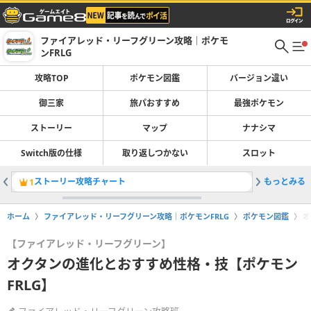
ファイアレッド・リーフグリーン攻略｜ポケモ
ンFRLG
攻略TOP
ポケモン図鑑
バージョン違い
御三家
旅パおすすめ
最強ポケモン
ストーリー
マップ
ナナシマ
Switch版の仕様
取り返しつかない
スロット
ストーリー攻略チャート
もっとみる
旅パのお
1
2
ホーム
ファイアレッド・リーフグリーン攻略｜ポケモンFRLG
ポケモン図鑑
オ
【ファイアレッド・リーフグリーン】
オクタンの進化とおすすめ性格・技【ポケモン
FRLG】