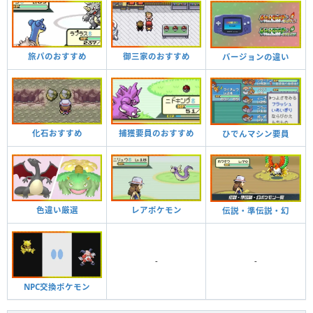
旅パのおすすめ
御三家のおすすめ
バージョンの違い
化石おすすめ
捕獲要員のおすすめ
ひでんマシン要員
色違い厳選
レアポケモン
伝説・準伝説・幻
-
-
NPC交換ポケモン