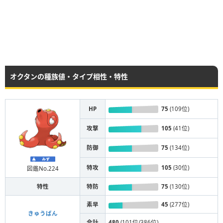
オクタンの種族値・タイプ相性・特性
HP
75
(109位)
攻撃
105
(41位)
防御
75
(134位)
特攻
105
(30位)
図鑑No.224
特性
特防
75
(130位)
素早
45
(277位)
きゅうばん
合計
480
(101位/386位)