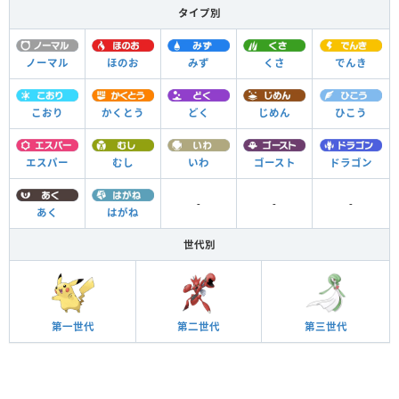
タイプ別
ノーマル
ほのお
みず
くさ
でんき
こおり
かくとう
どく
じめん
ひこう
エスパー
むし
いわ
ゴースト
ドラゴン
-
-
-
あく
はがね
世代別
第一世代
第二世代
第三世代