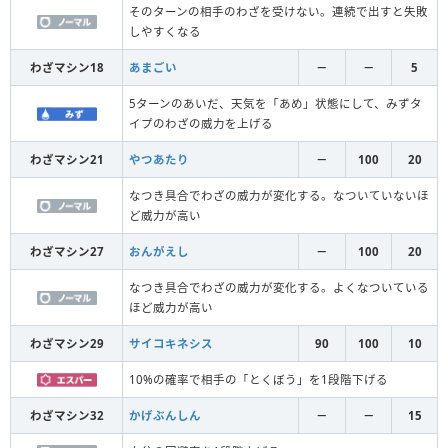
そのターンの相手のわざを受けない。連続で出すと失敗
しやすくなる
わざマシン18
あまごい
－
－
5
5ターンのあいだ、天気を「あめ」状態にして、みずタ
イプのわざの威力を上げる
わざマシン21
やつあたり
－
100
20
なつき具合でわざの威力が変化する。なついていないほ
ど威力が高い
わざマシン27
おんがえし
－
100
20
なつき具合でわざの威力が変化する。よくなついている
ほど威力が高い
わざマシン29
サイコキネシス
90
100
10
10%の確率で相手の「とくぼう」を1段階下げる
わざマシン32
かげぶんしん
－
－
15