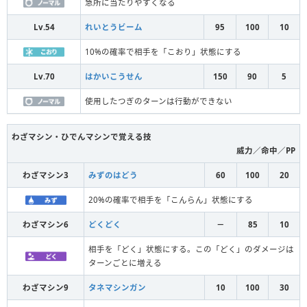
急所に当たりやすくなる
Lv.54
れいとうビーム
95
100
10
10%の確率で相手を「こおり」状態にする
Lv.70
はかいこうせん
150
90
5
使用したつぎのターンは行動ができない
わざマシン・ひでんマシンで覚える技
威力／命中／PP
わざマシン3
みずのはどう
60
100
20
20%の確率で相手を「こんらん」状態にする
わざマシン6
どくどく
－
85
10
相手を「どく」状態にする。この「どく」のダメージは
ターンごとに増える
わざマシン9
タネマシンガン
10
100
30