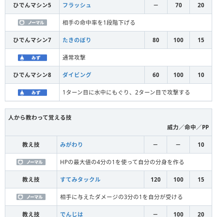
ひでんマシン5
フラッシュ
－
70
20
相手の命中率を1段階下げる
ひでんマシン7
たきのぼり
80
100
15
通常攻撃
ひでんマシン8
ダイビング
60
100
10
1ターン目に水中にもぐり、2ターン目で攻撃する
人から教わって覚える技
威力／命中／PP
教え技
みがわり
－
－
10
HPの最大値の4分の1を使って自分の分身を作る
教え技
すてみタックル
120
100
15
相手に与えたダメージの3分の1を自分が受ける
教え技
でんじは
－
100
20