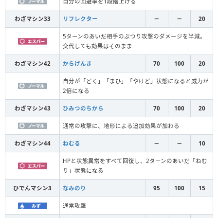
自分の回避率を1段階上げる
わざマシン33
リフレクター
－
－
20
5ターンのあいだ相手のぶつり攻撃のダメージを半減。
交代しても効果はそのまま
わざマシン42
からげんき
70
100
20
自分が「どく」「まひ」「やけど」状態になると威力が
2倍になる
わざマシン43
ひみつのちから
70
100
20
通常の攻撃に、地形による追加効果が加わる
わざマシン44
ねむる
－
－
10
HPと状態異常をすべて回復し、2ターンのあいだ「ねむ
り」状態になる
ひでんマシン3
なみのり
95
100
15
通常攻撃