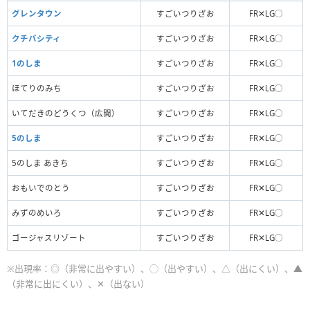
グレンタウン
すごいつりざお
FR✕LG◯
クチバシティ
すごいつりざお
FR✕LG◯
1のしま
すごいつりざお
FR✕LG◯
ほてりのみち
すごいつりざお
FR✕LG◯
いてだきのどうくつ（広間）
すごいつりざお
FR✕LG◯
5のしま
すごいつりざお
FR✕LG◯
5のしま あきち
すごいつりざお
FR✕LG◯
おもいでのとう
すごいつりざお
FR✕LG◯
みずのめいろ
すごいつりざお
FR✕LG◯
ゴージャスリゾート
すごいつりざお
FR✕LG◯
※出現率：◎（非常に出やすい）、◯（出やすい）、△（出にくい）、▲
（非常に出にくい）、✕（出ない）