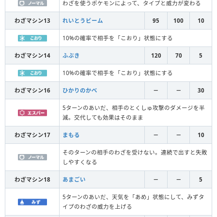
わざを使うポケモンによって、タイプと威力が変わる
わざマシン13
れいとうビーム
95
100
10
10%の確率で相手を「こおり」状態にする
わざマシン14
ふぶき
120
70
5
10%の確率で相手を「こおり」状態にする
わざマシン16
ひかりのかべ
－
－
30
5ターンのあいだ、相手のとくしゅ攻撃のダメージを半
減。交代しても効果はそのまま
わざマシン17
まもる
－
－
10
そのターンの相手のわざを受けない。連続で出すと失敗
しやすくなる
わざマシン18
あまごい
－
－
5
5ターンのあいだ、天気を「あめ」状態にして、みずタ
イプのわざの威力を上げる