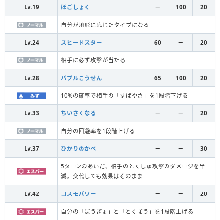
Lv.19
ほごしょく
－
100
20
自分が地形に応じたタイプになる
Lv.24
スピードスター
60
－
20
相手に必ず攻撃が当たる
Lv.28
バブルこうせん
65
100
20
10%の確率で相手の「すばやさ」を1段階下げる
Lv.33
ちいさくなる
－
－
20
自分の回避率を1段階上げる
Lv.37
ひかりのかべ
－
－
30
5ターンのあいだ、相手のとくしゅ攻撃のダメージを半
減。交代しても効果はそのまま
Lv.42
コスモパワー
－
－
20
自分の「ぼうぎょ」と「とくぼう」を1段階上げる