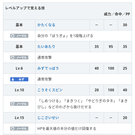
レベルアップで覚える技
威力／命中／PP
基本
かたくなる
－
－
30
自分の「ぼうぎょ」を1段階上げる
基本
たいあたり
35
95
35
通常攻撃
Lv.6
みずでっぽう
40
100
25
通常攻撃
Lv.10
こうそくスピン
20
100
40
「しめつける」「まきつく」「やどりぎのタネ」「まき
びし」などのわざから抜けだせる
Lv.15
じこさいせい
－
－
20
HPを最大値の半分の値だけ回復する