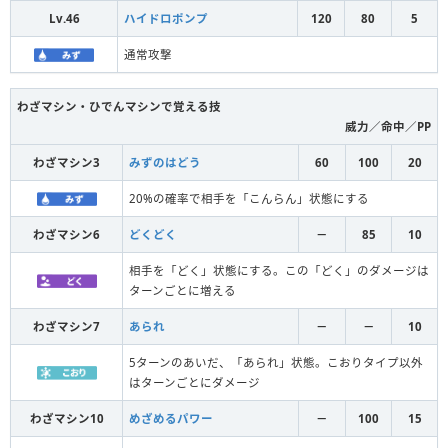
Lv.46
ハイドロポンプ
120
80
5
通常攻撃
わざマシン・ひでんマシンで覚える技
威力／命中／PP
わざマシン3
みずのはどう
60
100
20
20%の確率で相手を「こんらん」状態にする
わざマシン6
どくどく
－
85
10
相手を「どく」状態にする。この「どく」のダメージは
ターンごとに増える
わざマシン7
あられ
－
－
10
5ターンのあいだ、「あられ」状態。こおりタイプ以外
はターンごとにダメージ
わざマシン10
めざめるパワー
－
100
15