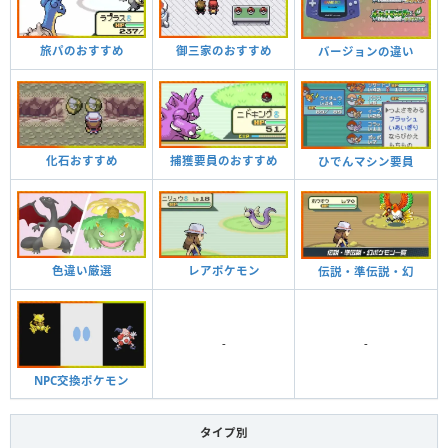
旅パのおすすめ
御三家のおすすめ
バージョンの違い
化石おすすめ
捕獲要員のおすすめ
ひでんマシン要員
色違い厳選
レアポケモン
伝説・準伝説・幻
-
-
NPC交換ポケモン
タイプ別