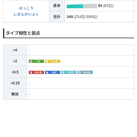
素早
85
(83位)
はっこう
しぜんかいふく
合計
340
(254位/386位)
タイプ相性と弱点
×4
-
×2
×0.5
×0.25
-
無効
-