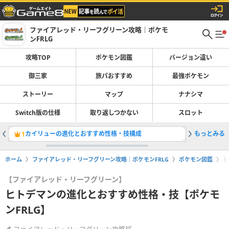
ファイアレッド・リーフグリーン攻略｜ポケモ
ンFRLG
攻略TOP
ポケモン図鑑
バージョン違い
御三家
旅パおすすめ
最強ポケモン
ストーリー
マップ
ナナシマ
Switch版の仕様
取り返しつかない
スロット
カイリューの進化とおすすめ性格・技構成
もっとみる
旅パのお
1
2
ホーム
ファイアレッド・リーフグリーン攻略｜ポケモンFRLG
ポケモン図鑑
ヒ
【ファイアレッド・リーフグリーン】
ヒトデマンの進化とおすすめ性格・技【ポケモ
ンFRLG】