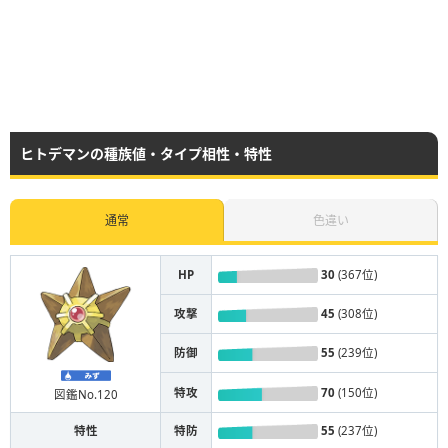
ヒトデマンの種族値・タイプ相性・特性
通常
色違い
HP
30
(367位)
攻撃
45
(308位)
防御
55
(239位)
特攻
70
(150位)
図鑑No.120
特性
特防
55
(237位)