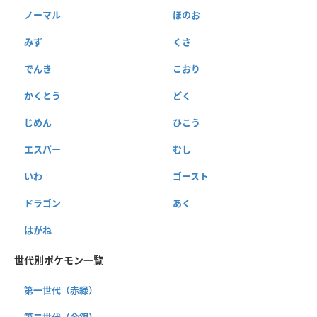
ノーマル
ほのお
みず
くさ
でんき
こおり
かくとう
どく
じめん
ひこう
エスパー
むし
いわ
ゴースト
ドラゴン
あく
はがね
世代別ポケモン一覧
第一世代（赤緑）
第二世代（金銀）