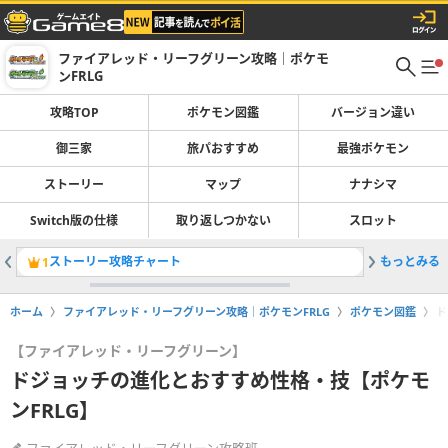
ファイアレッド・リーフグリーン攻略｜ポケモ
ンFRLG
攻略TOP
ポケモン図鑑
バージョン違い
御三家
旅パおすすめ
最強ポケモン
ストーリー
マップ
ナナシマ
Switch版の仕様
取り返しつかない
スロット
ストーリー攻略チャート
もっとみる
ポケモン
1
2
ホーム
ファイアレッド・リーフグリーン攻略｜ポケモンFRLG
ポケモン図鑑
ド
【ファイアレッド・リーフグリーン】
ドジョッチの進化とおすすめ性格・技【ポケモ
ンFRLG】