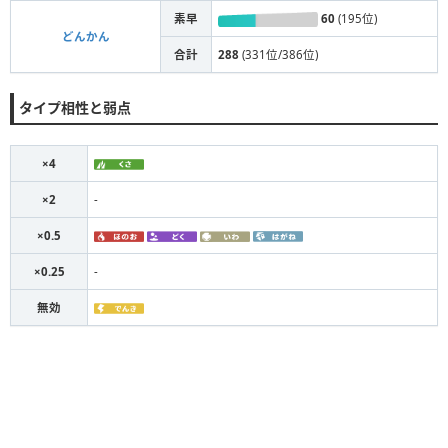
素早
60
(195位)
どんかん
合計
288
(331位/386位)
タイプ相性と弱点
×4
×2
-
×0.5
×0.25
-
無効