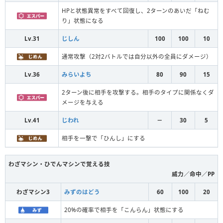
HPと状態異常をすべて回復し、2ターンのあいだ「ねむ
り」状態になる
Lv.31
じしん
100
100
10
通常攻撃（2対2バトルでは自分以外の全員にダメージ）
Lv.36
みらいよち
80
90
15
2ターン後に相手を攻撃する。相手のタイプに関係なくダ
メージを与える
Lv.41
じわれ
－
30
5
相手を一撃で「ひんし」にする
わざマシン・ひでんマシンで覚える技
威力／命中／PP
わざマシン3
みずのはどう
60
100
20
20%の確率で相手を「こんらん」状態にする