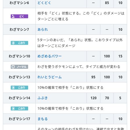
わざマシン6
どくどく
－
85
10
相手を「どく」状態にする。この「どく」のダメージは
ターンごとに増える
わざマシン7
あられ
－
－
10
5ターンのあいだ、「あられ」状態。こおりタイプ以外
はターンごとにダメージ
わざマシン10
めざめるパワー
－
100
15
わざを使うポケモンによって、タイプと威力が変わる
わざマシン13
れいとうビーム
95
100
10
10%の確率で相手を「こおり」状態にする
わざマシン14
ふぶき
120
70
5
10%の確率で相手を「こおり」状態にする
わざマシン17
まもる
－
－
10
そのターンの相手のわざを受けない。連続で出すと失敗