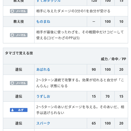
教え技
すてみタックル
120
100
15
相手に与えたダメージの3分の1を自分が受ける
教え技
ものまね
－
100
10
相手が最後に使ったわざを、その戦闘中だけコピーして
使える(コピーわざのPPは5)
タマゴで覚える技
威力／命中／PP
遺伝
あばれる
90
100
20
2～3ターン連続で攻撃する。効果が切れると自分が「こ
んらん」状態になる
遺伝
うずしお
15
70
15
2～5ターンのあいだダメージを与える。そのあいだ、相
手は逃げられない
遺伝
スパーク
65
100
20