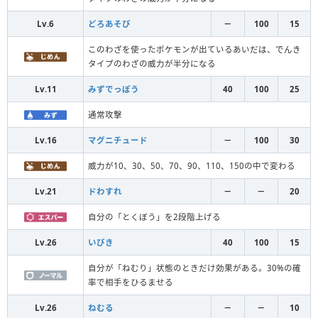
Lv.6
どろあそび
－
100
15
このわざを使ったポケモンが出ているあいだは、でんき
タイプのわざの威力が半分になる
Lv.11
みずでっぽう
40
100
25
通常攻撃
Lv.16
マグニチュード
－
100
30
威力が10、30、50、70、90、110、150の中で変わる
Lv.21
ドわすれ
－
－
20
自分の「とくぼう」を2段階上げる
Lv.26
いびき
40
100
15
自分が「ねむり」状態のときだけ効果がある。30%の確
率で相手をひるませる
Lv.26
ねむる
－
－
10