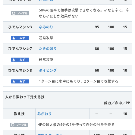
50%の確率で相手は攻撃できなくなる。♂なら♀に、♀
なら♂にしか効果がない
ひでんマシン3
なみのり
95
100
15
通常攻撃
ひでんマシン7
たきのぼり
80
100
15
通常攻撃
ひでんマシン8
ダイビング
60
100
10
1ターン目に水中にもぐり、2ターン目で攻撃する
人から教わって覚える技
威力／命中／PP
教え技
みがわり
－
－
10
HPの最大値の4分の1を使って自分の分身を作る