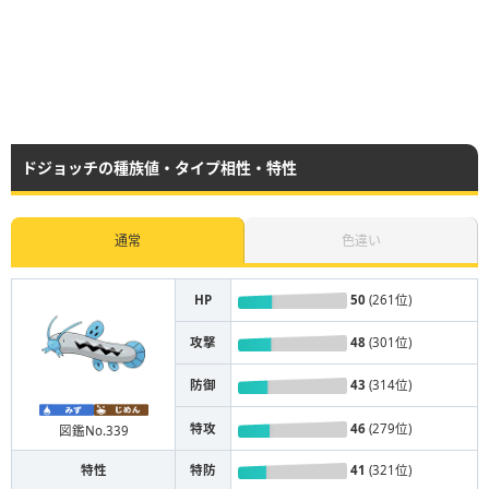
ドジョッチの種族値・タイプ相性・特性
通常
色違い
HP
50
(261位)
攻撃
48
(301位)
防御
43
(314位)
特攻
46
(279位)
図鑑No.339
特性
特防
41
(321位)