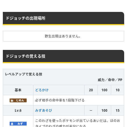
ドジョッチの出現場所
野生出現はありません。
ドジョッチの覚える技
レベルアップで覚える技
威力／命中／PP
基本
どろかけ
20
100
10
必ず相手の命中率を1段階下げる
Lv.6
みずあそび
－
100
15
このわざを使ったポケモンが出ているあいだは、ほのお
タイプのわざの威力が半分になる