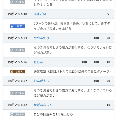
しやすくなる
わざマシン18
あまごい
－
－
5
5ターンのあいだ、天気を「あめ」状態にして、みずタ
イプのわざの威力を上げる
わざマシン21
やつあたり
－
100
20
なつき具合でわざの威力が変化する。なついていないほ
ど威力が高い
わざマシン26
じしん
100
100
10
通常攻撃（2対2バトルでは自分以外の全員にダメージ）
わざマシン27
おんがえし
－
100
20
なつき具合でわざの威力が変化する。よくなついている
ほど威力が高い
わざマシン32
かげぶんしん
－
－
15
自分の回避率を1段階上げる