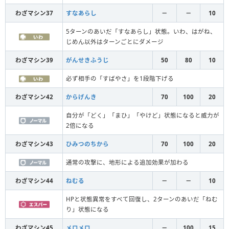
わざマシン37
すなあらし
－
－
10
5ターンのあいだ「すなあらし」状態。いわ、はがね、
じめん以外はターンごとにダメージ
わざマシン39
がんせきふうじ
50
80
10
必ず相手の「すばやさ」を1段階下げる
わざマシン42
からげんき
70
100
20
自分が「どく」「まひ」「やけど」状態になると威力が
2倍になる
わざマシン43
ひみつのちから
70
100
20
通常の攻撃に、地形による追加効果が加わる
わざマシン44
ねむる
－
－
10
HPと状態異常をすべて回復し、2ターンのあいだ「ねむ
り」状態になる
わざマシン45
メロメロ
－
100
15