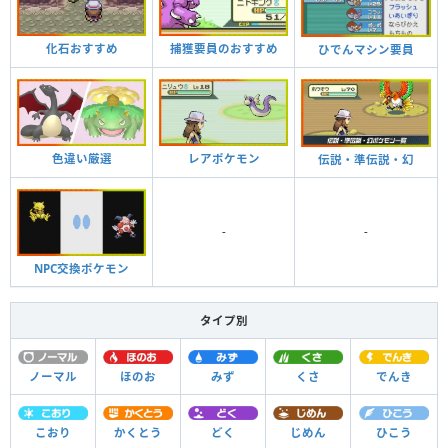
化石おすすめ
捕獲要員のおすすめ
ひでんマシン要員
色違い厳選
レアポケモン
伝説・準伝説・幻
-
-
NPC交換ポケモン
タイプ別
ノーマル
ほのお
みず
くさ
でんき
こおり
かくとう
どく
じめん
ひこう