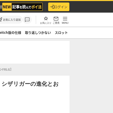
活
ログイン
お気に入り追加
ご意見
MENU
お気に入り
witch版の仕様
取り返しつかない
スロット
FRLG】
】シザリガーの進化とお