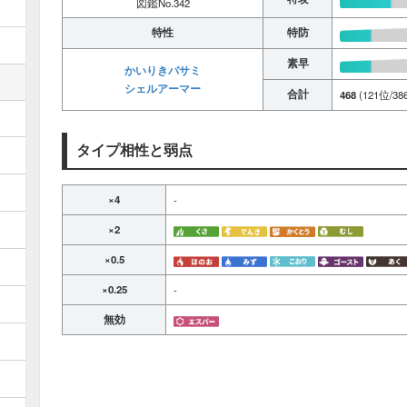
図鑑No.342
特性
特防
素早
かいりきバサミ
シェルアーマー
合計
468
(121位/38
タイプ相性と弱点
×4
-
×2
×0.5
×0.25
-
無効