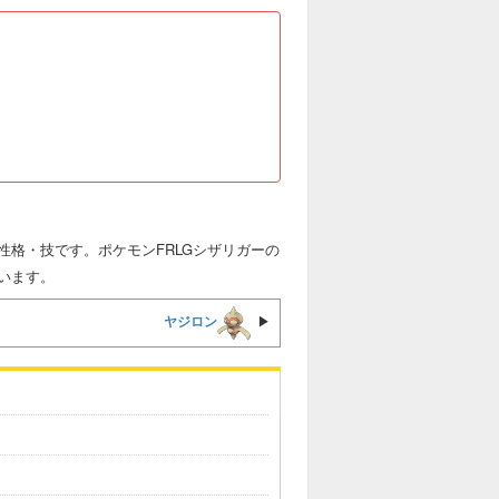
格・技です。ポケモンFRLGシザリガーの
います。
ヤジロン
▶︎