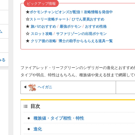
ピックアップ情報
★
ポケモンチャンピオンズが配信！攻略情報を発信中
☆
/
ストーリー攻略チャート
ひでん要員おすすめ
★
/
/
旅パのおすすめ
最強ポケモン
おすすめ性格
ム
☆
/
スロット攻略
サファリゾーンの出現ポケモン
★
/
クリア後の攻略
博士の助手からもらえる道具一覧
みる
ファイアレッド・リーフグリーンのシザリガーの進化とおすすめ性
タイプや弱点、特性はもちろん、種族値や覚える技まで網羅して
ヘイガニ
◀
目次
種族値・タイプ相性・特性
進化