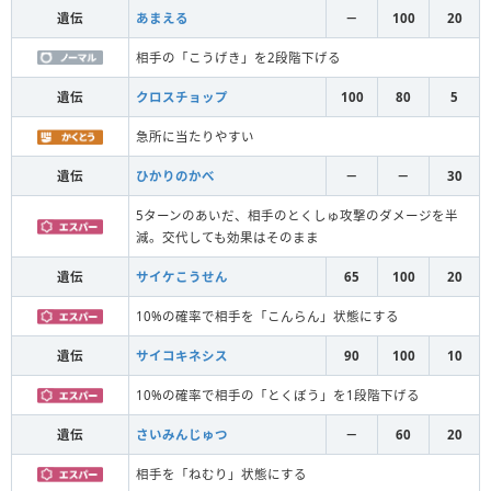
遺伝
あまえる
－
100
20
相手の「こうげき」を2段階下げる
遺伝
クロスチョップ
100
80
5
急所に当たりやすい
遺伝
ひかりのかべ
－
－
30
5ターンのあいだ、相手のとくしゅ攻撃のダメージを半
減。交代しても効果はそのまま
遺伝
サイケこうせん
65
100
20
10%の確率で相手を「こんらん」状態にする
遺伝
サイコキネシス
90
100
10
10%の確率で相手の「とくぼう」を1段階下げる
遺伝
さいみんじゅつ
－
60
20
相手を「ねむり」状態にする