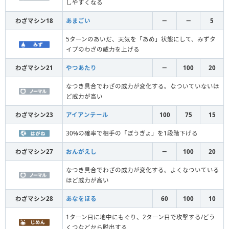
しやすくなる
わざマシン18
あまごい
－
－
5
5ターンのあいだ、天気を「あめ」状態にして、みずタ
イプのわざの威力を上げる
わざマシン21
やつあたり
－
100
20
なつき具合でわざの威力が変化する。なついていないほ
ど威力が高い
わざマシン23
アイアンテール
100
75
15
30%の確率で相手の「ぼうぎょ」を1段階下げる
わざマシン27
おんがえし
－
100
20
なつき具合でわざの威力が変化する。よくなついている
ほど威力が高い
わざマシン28
あなをほる
60
100
10
1ターン目に地中にもぐり、2ターン目で攻撃する/どう
くつなどから脱出する