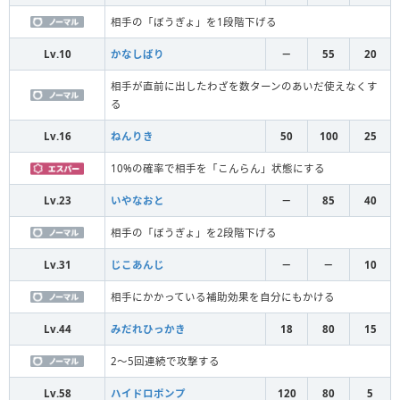
相手の「ぼうぎょ」を1段階下げる
Lv.10
かなしばり
－
55
20
相手が直前に出したわざを数ターンのあいだ使えなくす
る
Lv.16
ねんりき
50
100
25
10%の確率で相手を「こんらん」状態にする
Lv.23
いやなおと
－
85
40
相手の「ぼうぎょ」を2段階下げる
Lv.31
じこあんじ
－
－
10
相手にかかっている補助効果を自分にもかける
Lv.44
みだれひっかき
18
80
15
2～5回連続で攻撃する
Lv.58
ハイドロポンプ
120
80
5