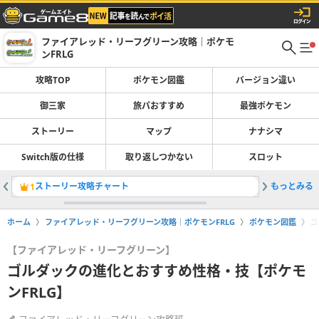
ファイアレッド・リーフグリーン攻略｜ポケモ
ンFRLG
攻略TOP
ポケモン図鑑
バージョン違い
御三家
旅パおすすめ
最強ポケモン
ストーリー
マップ
ナナシマ
Switch版の仕様
取り返しつかない
スロット
ストーリー攻略チャート
もっとみる
四天王の
1
2
ホーム
ファイアレッド・リーフグリーン攻略｜ポケモンFRLG
ポケモン図鑑
ゴ
【ファイアレッド・リーフグリーン】
ゴルダックの進化とおすすめ性格・技【ポケモ
ンFRLG】