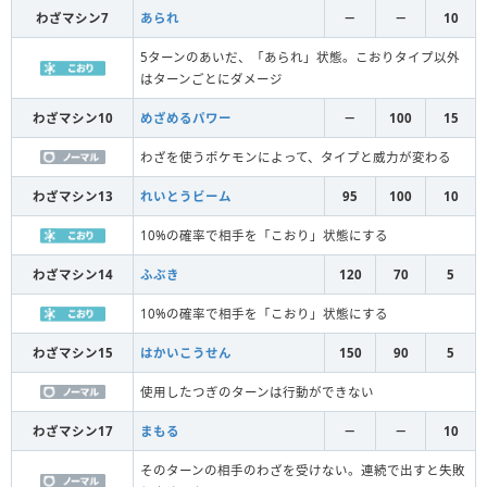
わざマシン7
あられ
－
－
10
5ターンのあいだ、「あられ」状態。こおりタイプ以外
はターンごとにダメージ
わざマシン10
めざめるパワー
－
100
15
わざを使うポケモンによって、タイプと威力が変わる
わざマシン13
れいとうビーム
95
100
10
10%の確率で相手を「こおり」状態にする
わざマシン14
ふぶき
120
70
5
10%の確率で相手を「こおり」状態にする
わざマシン15
はかいこうせん
150
90
5
使用したつぎのターンは行動ができない
わざマシン17
まもる
－
－
10
そのターンの相手のわざを受けない。連続で出すと失敗