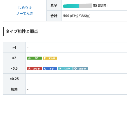
素早
85
(83位)
しめりけ
ノーてんき
合計
500
(63位/386位)
タイプ相性と弱点
×4
-
×2
×0.5
×0.25
-
無効
-