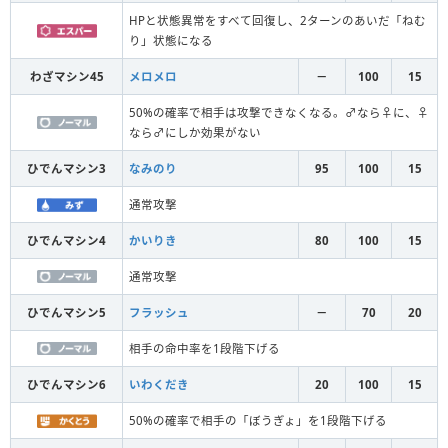
HPと状態異常をすべて回復し、2ターンのあいだ「ねむ
り」状態になる
わざマシン45
メロメロ
－
100
15
50%の確率で相手は攻撃できなくなる。♂なら♀に、♀
なら♂にしか効果がない
ひでんマシン3
なみのり
95
100
15
通常攻撃
ひでんマシン4
かいりき
80
100
15
通常攻撃
ひでんマシン5
フラッシュ
－
70
20
相手の命中率を1段階下げる
ひでんマシン6
いわくだき
20
100
15
50%の確率で相手の「ぼうぎょ」を1段階下げる