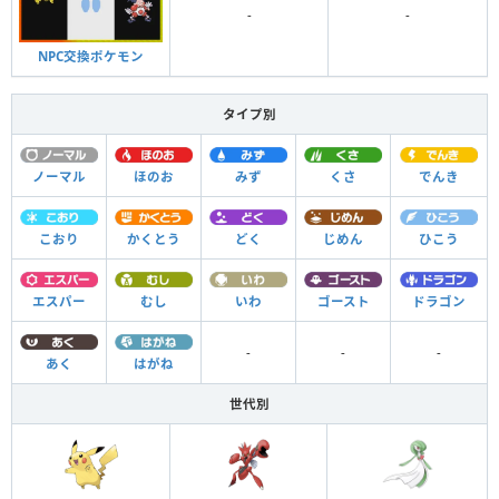
-
-
NPC交換ポケモン
タイプ別
ノーマル
ほのお
みず
くさ
でんき
こおり
かくとう
どく
じめん
ひこう
エスパー
むし
いわ
ゴースト
ドラゴン
-
-
-
あく
はがね
世代別