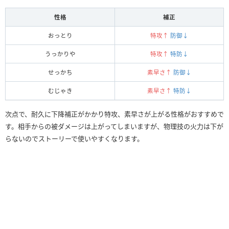
性格
補正
おっとり
特攻↑
防御↓
うっかりや
特攻↑
特防↓
せっかち
素早さ↑
防御↓
むじゃき
素早さ↑
特防↓
次点で、耐久に下降補正がかかり特攻、素早さが上がる性格がおすすめで
す。相手からの被ダメージは上がってしまいますが、物理技の火力は下が
らないのでストーリーで使いやすくなります。