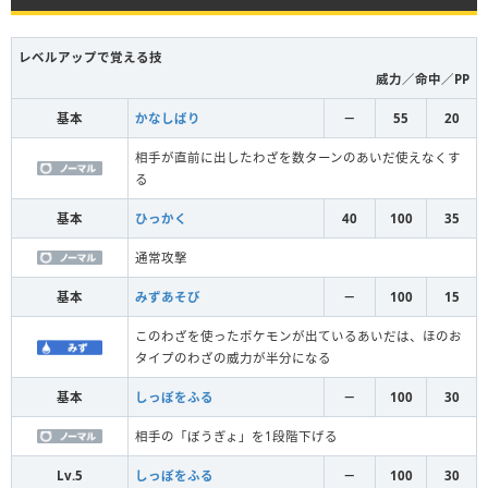
レベルアップで覚える技
威力／命中／PP
基本
かなしばり
－
55
20
相手が直前に出したわざを数ターンのあいだ使えなくす
る
基本
ひっかく
40
100
35
通常攻撃
基本
みずあそび
－
100
15
このわざを使ったポケモンが出ているあいだは、ほのお
タイプのわざの威力が半分になる
基本
しっぽをふる
－
100
30
相手の「ぼうぎょ」を1段階下げる
Lv.5
しっぽをふる
－
100
30