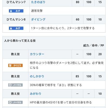
ひでんマシン7
たきのぼり
80
100
15
通常攻撃
ひでんマシン8
ダイビング
60
100
10
1ターン目に水中にもぐり、2ターン目で攻撃する
人から教わって覚える技
威力／命中／PP
教え技
カウンター
－
100
20
相手のぶつり攻撃のダメージを2倍にして返す。必ず後攻
になる
教え技
のしかかり
85
100
15
30%の確率で相手を「まひ」状態にする
教え技
みがわり
－
－
10
HPの最大値の4分の1を使って自分の分身を作る