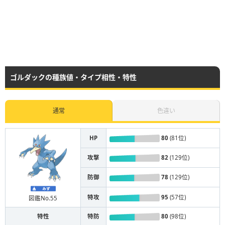
ゴルダックの種族値・タイプ相性・特性
通常
色違い
HP
80
(81位)
攻撃
82
(129位)
防御
78
(129位)
特攻
95
(57位)
図鑑No.55
特性
特防
80
(98位)