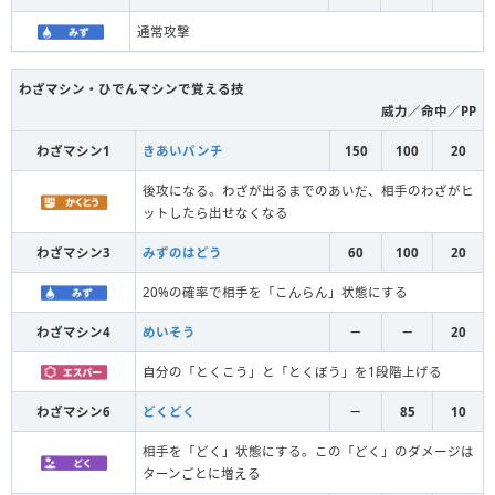
通常攻撃
わざマシン・ひでんマシンで覚える技
威力／命中／PP
わざマシン1
きあいパンチ
150
100
20
後攻になる。わざが出るまでのあいだ、相手のわざがヒ
ットしたら出せなくなる
わざマシン3
みずのはどう
60
100
20
20%の確率で相手を「こんらん」状態にする
わざマシン4
めいそう
－
－
20
自分の「とくこう」と「とくぼう」を1段階上げる
わざマシン6
どくどく
－
85
10
相手を「どく」状態にする。この「どく」のダメージは
ターンごとに増える