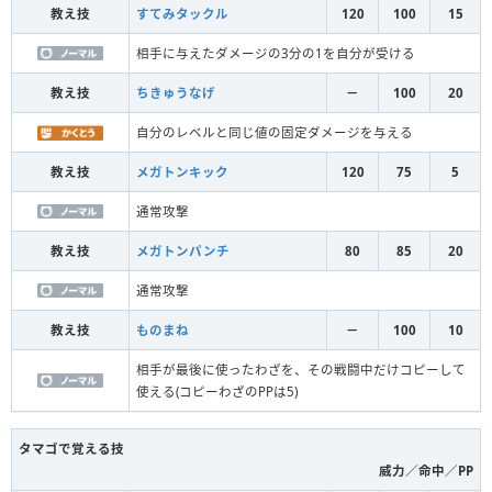
教え技
すてみタックル
120
100
15
相手に与えたダメージの3分の1を自分が受ける
教え技
ちきゅうなげ
－
100
20
自分のレベルと同じ値の固定ダメージを与える
教え技
メガトンキック
120
75
5
通常攻撃
教え技
メガトンパンチ
80
85
20
通常攻撃
教え技
ものまね
－
100
10
相手が最後に使ったわざを、その戦闘中だけコピーして
使える(コピーわざのPPは5)
タマゴで覚える技
威力／命中／PP