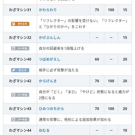
わざマシン31
かわらわり
75
100
15
「リフレクター」の影響を受けない。「リフレクター」
と「ひかりのかべ」をこわす
わざマシン32
かげぶんしん
－
－
15
自分の回避率を1段階上げる
わざマシン40
つばめがえし
60
－
20
相手に必ず攻撃が当たる
わざマシン42
からげんき
70
100
20
自分が「どく」「まひ」「やけど」状態になると威力が
2倍になる
わざマシン43
ひみつのちから
70
100
20
通常の攻撃に、地形による追加効果が加わる
わざマシン44
ねむる
－
－
10