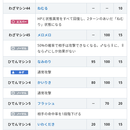
わざマシン44
ねむる
－
－
10
HPと状態異常をすべて回復し、2ターンのあいだ「ねむ
り」状態になる
わざマシン45
メロメロ
－
100
15
50%の確率で相手は攻撃できなくなる。♂なら♀に、♀
なら♂にしか効果がない
ひでんマシン3
なみのり
95
100
15
通常攻撃
ひでんマシン4
かいりき
80
100
15
通常攻撃
ひでんマシン5
フラッシュ
－
70
20
相手の命中率を1段階下げる
ひでんマシン6
いわくだき
20
100
15