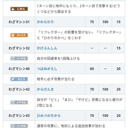
1ターン目に地中にもぐり、2ターン目で攻撃する/どう
くつなどから脱出する
わざマシン31
かわらわり
75
100
15
「リフレクター」の影響を受けない。「リフレクター」
と「ひかりのかべ」をこわす
わざマシン32
かげぶんしん
－
－
15
自分の回避率を1段階上げる
わざマシン40
つばめがえし
60
－
20
相手に必ず攻撃が当たる
わざマシン42
からげんき
70
100
20
自分が「どく」「まひ」「やけど」状態になると威力が
2倍になる
わざマシン43
ひみつのちから
70
100
20
通常の攻撃に、地形による追加効果が加わる