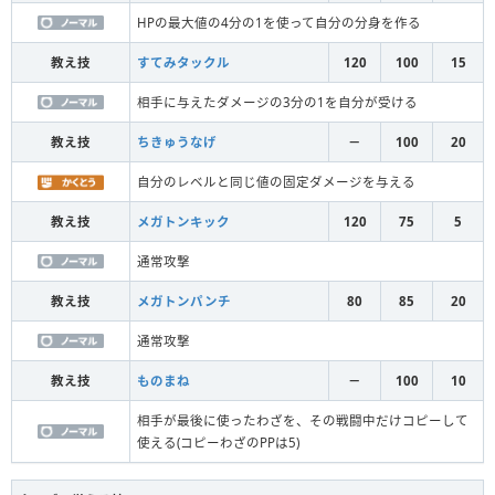
HPの最大値の4分の1を使って自分の分身を作る
教え技
すてみタックル
120
100
15
相手に与えたダメージの3分の1を自分が受ける
教え技
ちきゅうなげ
－
100
20
自分のレベルと同じ値の固定ダメージを与える
教え技
メガトンキック
120
75
5
通常攻撃
教え技
メガトンパンチ
80
85
20
通常攻撃
教え技
ものまね
－
100
10
相手が最後に使ったわざを、その戦闘中だけコピーして
使える(コピーわざのPPは5)