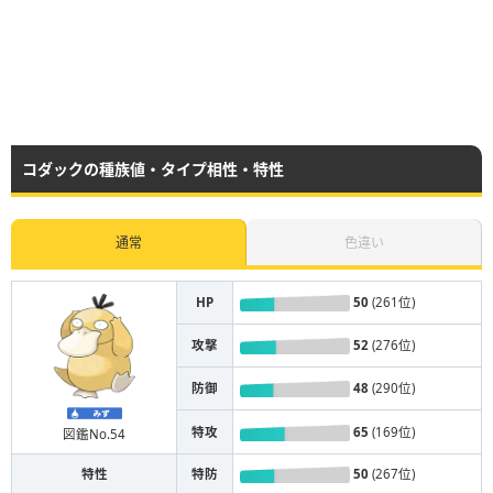
コダックの種族値・タイプ相性・特性
通常
色違い
HP
50
(261位)
攻撃
52
(276位)
防御
48
(290位)
特攻
65
(169位)
図鑑No.54
特性
特防
50
(267位)