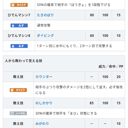
50%の確率で相手の「ぼうぎょ」を1段階下げる
ひでんマシン7
たきのぼり
80
100
15
通常攻撃
ひでんマシン8
ダイビング
60
100
10
1ターン目に水中にもぐり、2ターン目で攻撃する
人から教わって覚える技
威力／命中／PP
教え技
カウンター
－
100
20
相手のぶつり攻撃のダメージを2倍にして返す。必ず後攻
になる
教え技
のしかかり
85
100
15
30%の確率で相手を「まひ」状態にする
教え技
みがわり
－
－
10