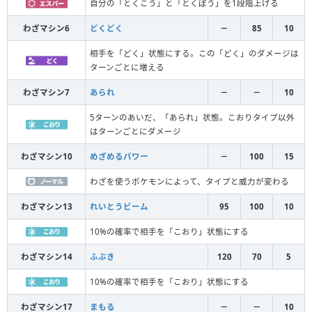
自分の「とくこう」と「とくぼう」を1段階上げる
わざマシン6
どくどく
－
85
10
相手を「どく」状態にする。この「どく」のダメージは
ターンごとに増える
わざマシン7
あられ
－
－
10
5ターンのあいだ、「あられ」状態。こおりタイプ以外
はターンごとにダメージ
わざマシン10
めざめるパワー
－
100
15
わざを使うポケモンによって、タイプと威力が変わる
わざマシン13
れいとうビーム
95
100
10
10%の確率で相手を「こおり」状態にする
わざマシン14
ふぶき
120
70
5
10%の確率で相手を「こおり」状態にする
わざマシン17
まもる
－
－
10