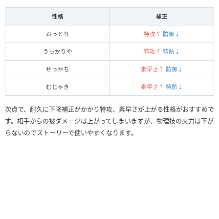
性格
補正
おっとり
特攻↑
防御↓
うっかりや
特攻↑
特防↓
せっかち
素早さ↑
防御↓
むじゃき
素早さ↑
特防↓
次点で、耐久に下降補正がかかり特攻、素早さが上がる性格がおすすめで
す。相手からの被ダメージは上がってしまいますが、物理技の火力は下が
らないのでストーリーで使いやすくなります。