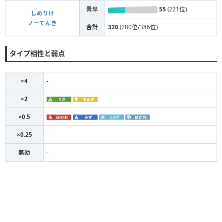
素早
55
(221位)
しめりけ
ノーてんき
合計
320
(280位/386位)
タイプ相性と弱点
×4
-
×2
×0.5
×0.25
-
無効
-