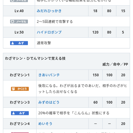
相手にかかっている補助効果を自分にもかける
Lv.40
みだれひっかき
18
80
15
2～5回連続で攻撃する
Lv.50
ハイドロポンプ
120
80
5
通常攻撃
わざマシン・ひでんマシンで覚える技
威力／命中／PP
わざマシン1
きあいパンチ
150
100
20
後攻になる。わざが出るまでのあいだ、相手のわざがヒ
ットしたら出せなくなる
わざマシン3
みずのはどう
60
100
20
20%の確率で相手を「こんらん」状態にする
わざマシン4
めいそう
－
－
20