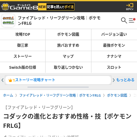
ファイアレッド・リーフグリーン攻略｜ポケモ
ンFRLG
攻略TOP
ポケモン図鑑
バージョン違い
御三家
旅パおすすめ
最強ポケモン
ストーリー
マップ
ナナシマ
Switch版の仕様
取り返しつかない
スロット
ストーリー攻略チャート
もっとみる
ポケモン
1
2
ホーム
ファイアレッド・リーフグリーン攻略｜ポケモンFRLG
ポケモン図鑑
コ
【ファイアレッド・リーフグリーン】
コダックの進化とおすすめ性格・技【ポケモン
FRLG】