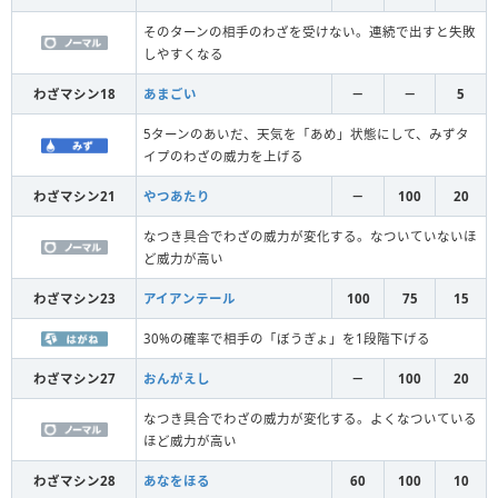
そのターンの相手のわざを受けない。連続で出すと失敗
しやすくなる
わざマシン18
あまごい
－
－
5
5ターンのあいだ、天気を「あめ」状態にして、みずタ
イプのわざの威力を上げる
わざマシン21
やつあたり
－
100
20
なつき具合でわざの威力が変化する。なついていないほ
ど威力が高い
わざマシン23
アイアンテール
100
75
15
30%の確率で相手の「ぼうぎょ」を1段階下げる
わざマシン27
おんがえし
－
100
20
なつき具合でわざの威力が変化する。よくなついている
ほど威力が高い
わざマシン28
あなをほる
60
100
10