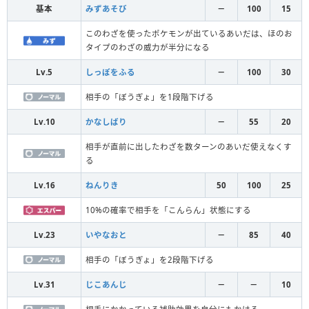
基本
みずあそび
－
100
15
このわざを使ったポケモンが出ているあいだは、ほのお
タイプのわざの威力が半分になる
Lv.5
しっぽをふる
－
100
30
相手の「ぼうぎょ」を1段階下げる
Lv.10
かなしばり
－
55
20
相手が直前に出したわざを数ターンのあいだ使えなくす
る
Lv.16
ねんりき
50
100
25
10%の確率で相手を「こんらん」状態にする
Lv.23
いやなおと
－
85
40
相手の「ぼうぎょ」を2段階下げる
Lv.31
じこあんじ
－
－
10