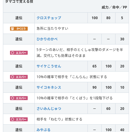
タマゴで覚える技
威力／命中／PP
遺伝
クロスチョップ
100
80
5
急所に当たりやすい
遺伝
ひかりのかべ
－
－
30
5ターンのあいだ、相手のとくしゅ攻撃のダメージを半
減。交代しても効果はそのまま
遺伝
サイケこうせん
65
100
20
10%の確率で相手を「こんらん」状態にする
遺伝
サイコキネシス
90
100
10
10%の確率で相手の「とくぼう」を1段階下げる
遺伝
さいみんじゅつ
－
60
20
相手を「ねむり」状態にする
遺伝
みやぶる
－
100
40