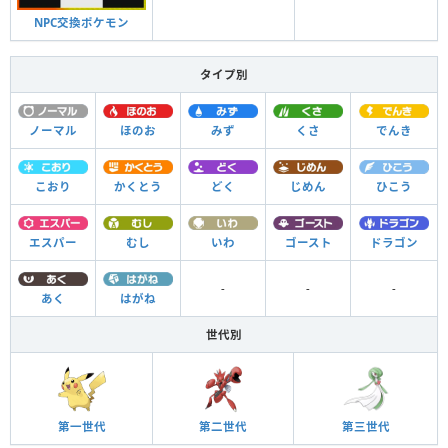
NPC交換ポケモン
タイプ別
ノーマル
ほのお
みず
くさ
でんき
こおり
かくとう
どく
じめん
ひこう
エスパー
むし
いわ
ゴースト
ドラゴン
-
-
-
あく
はがね
世代別
第一世代
第二世代
第三世代