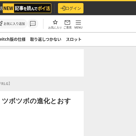
活
ログイン
お気に入り追加
ご意見
MENU
お気に入り
witch版の仕様
取り返しつかない
スロット
RLG】
】ツボツボの進化とおす