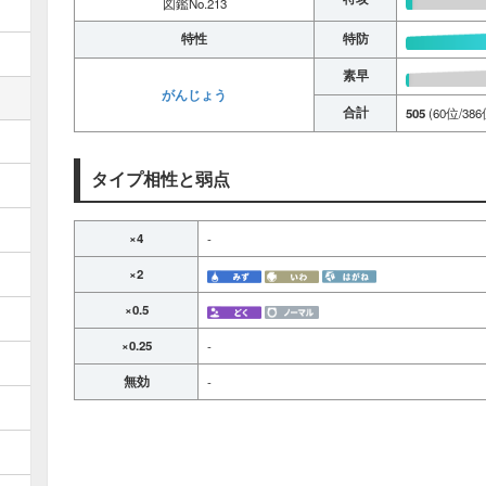
図鑑No.213
特性
特防
素早
がんじょう
合計
505
(60位/386
タイプ相性と弱点
×4
-
×2
×0.5
×0.25
-
無効
-