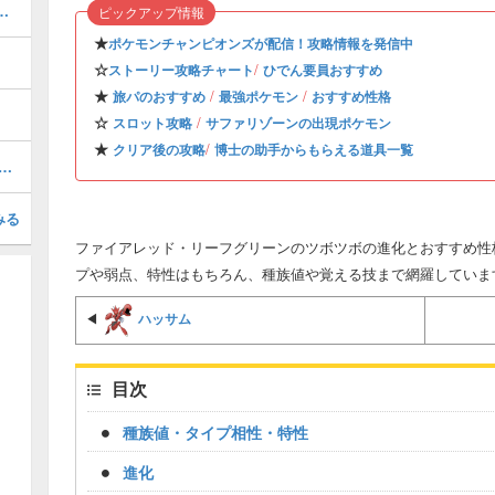
化とおすすめ性格・技構成
ピックアップ情報
★
ポケモンチャンピオンズが配信！攻略情報を発信中
☆
/
ストーリー攻略チャート
ひでん要員おすすめ
★
/
/
旅パのおすすめ
最強ポケモン
おすすめ性格
☆
/
スロット攻略
サファリゾーンの出現ポケモン
★
/
クリア後の攻略
博士の助手からもらえる道具一覧
h版ファイアレッド・リーフグリーンの仕様と最新世代との違い
みる
ファイアレッド・リーフグリーンのツボツボの進化とおすすめ性格
プや弱点、特性はもちろん、種族値や覚える技まで網羅していま
ハッサム
◀
目次
種族値・タイプ相性・特性
進化