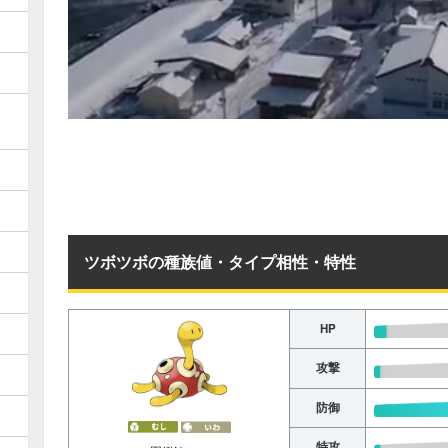
ツボツボの種族値・タイプ相性・特性
HP
攻撃
防御
特攻