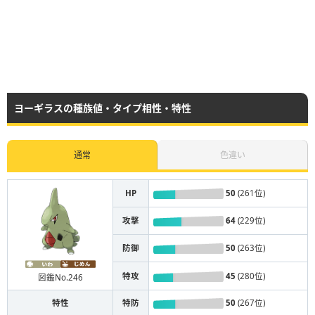
ヨーギラスの種族値・タイプ相性・特性
通常
色違い
HP
50
(261位)
攻撃
64
(229位)
防御
50
(263位)
特攻
45
(280位)
図鑑No.246
特性
特防
50
(267位)