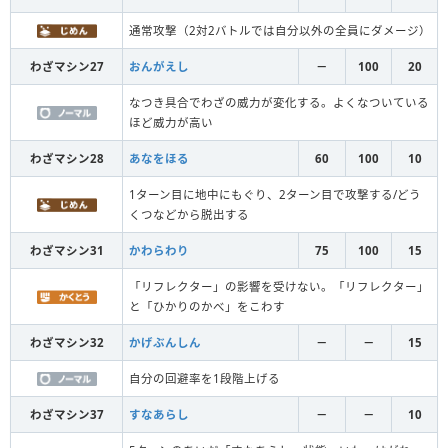
通常攻撃（2対2バトルでは自分以外の全員にダメージ）
わざマシン27
おんがえし
－
100
20
なつき具合でわざの威力が変化する。よくなついている
ほど威力が高い
わざマシン28
あなをほる
60
100
10
1ターン目に地中にもぐり、2ターン目で攻撃する/どう
くつなどから脱出する
わざマシン31
かわらわり
75
100
15
「リフレクター」の影響を受けない。「リフレクター」
と「ひかりのかべ」をこわす
わざマシン32
かげぶんしん
－
－
15
自分の回避率を1段階上げる
わざマシン37
すなあらし
－
－
10