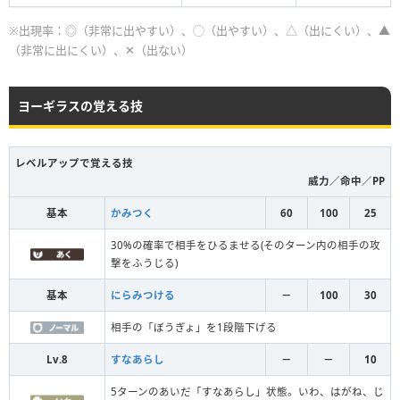
※出現率：◎（非常に出やすい）、◯（出やすい）、△（出にくい）、▲
（非常に出にくい）、✕（出ない）
ヨーギラスの覚える技
レベルアップで覚える技
威力／命中／PP
基本
かみつく
60
100
25
30%の確率で相手をひるませる(そのターン内の相手の攻
撃をふうじる)
基本
にらみつける
－
100
30
相手の「ぼうぎょ」を1段階下げる
Lv.8
すなあらし
－
－
10
5ターンのあいだ「すなあらし」状態。いわ、はがね、じ