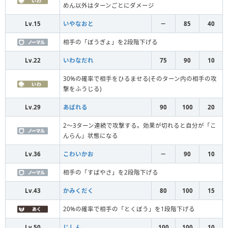
めん以外はターンごとにダメージ
Lv.15
いやなおと
－
85
40
相手の「ぼうぎょ」を2段階下げる
Lv.22
いわなだれ
75
90
10
30%の確率で相手をひるませる(そのターン内の相手の攻
撃をふうじる)
Lv.29
あばれる
90
100
20
2～3ターン連続で攻撃する。効果が切れると自分が「こ
んらん」状態になる
Lv.36
こわいかお
－
90
10
相手の「すばやさ」を2段階下げる
Lv.43
かみくだく
80
100
15
20%の確率で相手の「とくぼう」を1段階下げる
Lv.50
じしん
100
100
10