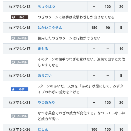
わざマシン12
ちょうはつ
－
100
20
つぎのターンに相手は攻撃わざしか出せなくなる
わざマシン15
はかいこうせん
150
90
5
使用したつぎのターンは行動ができない
わざマシン17
まもる
－
－
10
そのターンの相手のわざを受けない。連続で出すと失敗
しやすくなる
わざマシン18
あまごい
－
－
5
5ターンのあいだ、天気を「あめ」状態にして、みずタ
イプのわざの威力を上げる
わざマシン21
やつあたり
－
100
20
なつき具合でわざの威力が変化する。なついていないほ
ど威力が高い
わざマシン26
じしん
100
100
10