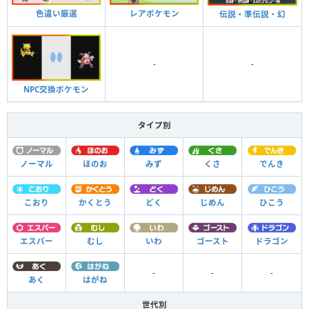
色違い厳選
レアポケモン
伝説・準伝説・幻
-
-
NPC交換ポケモン
タイプ別
ノーマル
ほのお
みず
くさ
でんき
こおり
かくとう
どく
じめん
ひこう
エスパー
むし
いわ
ゴースト
ドラゴン
-
-
-
あく
はがね
世代別