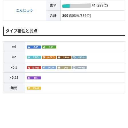
素早
41
(299位)
こんじょう
合計
300
(308位/386位)
タイプ相性と弱点
×4
×2
×0.5
×0.25
無効