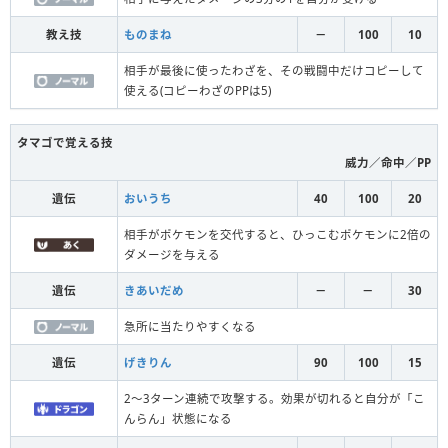
教え技
ものまね
－
100
10
相手が最後に使ったわざを、その戦闘中だけコピーして
使える(コピーわざのPPは5)
タマゴで覚える技
威力／命中／PP
遺伝
おいうち
40
100
20
相手がポケモンを交代すると、ひっこむポケモンに2倍の
ダメージを与える
遺伝
きあいだめ
－
－
30
急所に当たりやすくなる
遺伝
げきりん
90
100
15
2～3ターン連続で攻撃する。効果が切れると自分が「こ
んらん」状態になる