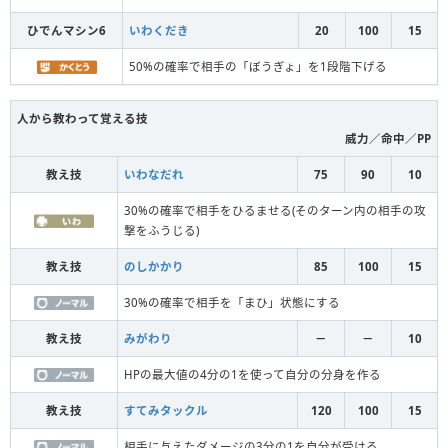
ひでんマシン6
いわくだき
20
100
15
50%の確率で相手の「ぼうぎょ」を1段階下げる
人から教わって覚える技
威力／命中／PP
教え技
いわなだれ
75
90
10
30%の確率で相手をひるませる(そのターン内の相手の攻
撃をふうじる)
教え技
のしかかり
85
100
15
30%の確率で相手を「まひ」状態にする
教え技
みがわり
－
－
10
HPの最大値の4分の1を使って自分の分身を作る
教え技
すてみタックル
120
100
15
相手に与えたダメージの3分の1を自分が受ける