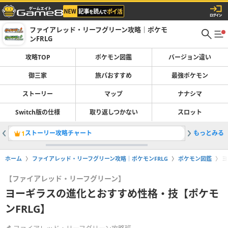
ファイアレッド・リーフグリーン攻略｜ポケモ
ンFRLG
攻略TOP
ポケモン図鑑
バージョン違い
御三家
旅パおすすめ
最強ポケモン
ストーリー
マップ
ナナシマ
Switch版の仕様
取り返しつかない
スロット
ストーリー攻略チャート
もっとみる
ポケモン
1
2
ホーム
ファイアレッド・リーフグリーン攻略｜ポケモンFRLG
ポケモン図鑑
ヨ
【ファイアレッド・リーフグリーン】
ヨーギラスの進化とおすすめ性格・技【ポケモ
ンFRLG】