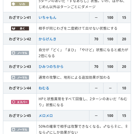
5ターンのあいだ「すなあらし」状態。いわ、はがね、
じめん以外はターンごとにダメージ
わざマシン41
いちゃもん
－
100
15
相手が同じわざを二度続けて出せない状態にする
わざマシン42
からげんき
70
100
20
自分が「どく」「まひ」「やけど」状態になると威力が
2倍になる
わざマシン43
ひみつのちから
70
100
20
通常の攻撃に、地形による追加効果が加わる
わざマシン44
ねむる
－
－
10
HPと状態異常をすべて回復し、2ターンのあいだ「ねむ
り」状態になる
わざマシン45
メロメロ
－
100
15
50%の確率で相手は攻撃できなくなる。♂なら♀に、♀
なら♂にしか効果がない