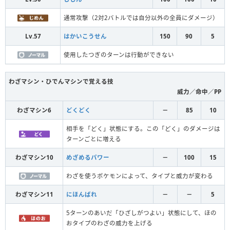
通常攻撃（2対2バトルでは自分以外の全員にダメージ）
Lv.57
はかいこうせん
150
90
5
使用したつぎのターンは行動ができない
わざマシン・ひでんマシンで覚える技
威力／命中／PP
わざマシン6
どくどく
－
85
10
相手を「どく」状態にする。この「どく」のダメージは
ターンごとに増える
わざマシン10
めざめるパワー
－
100
15
わざを使うポケモンによって、タイプと威力が変わる
わざマシン11
にほんばれ
－
－
5
5ターンのあいだ「ひざしがつよい」状態にして、ほの
おタイプのわざの威力を上げる