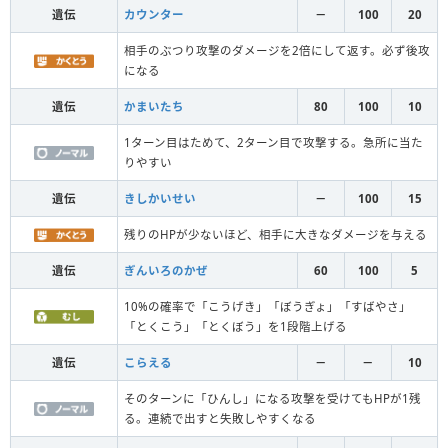
遺伝
カウンター
－
100
20
相手のぶつり攻撃のダメージを2倍にして返す。必ず後攻
になる
遺伝
かまいたち
80
100
10
1ターン目はためて、2ターン目で攻撃する。急所に当た
りやすい
遺伝
きしかいせい
－
100
15
残りのHPが少ないほど、相手に大きなダメージを与える
遺伝
ぎんいろのかぜ
60
100
5
10%の確率で「こうげき」「ぼうぎょ」「すばやさ」
「とくこう」「とくぼう」を1段階上げる
遺伝
こらえる
－
－
10
そのターンに「ひんし」になる攻撃を受けてもHPが1残
る。連続で出すと失敗しやすくなる