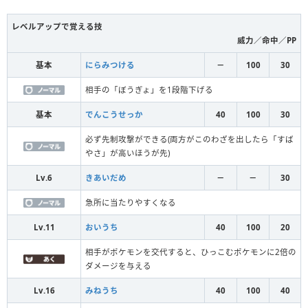
レベルアップで覚える技
威力／命中／PP
基本
にらみつける
－
100
30
相手の「ぼうぎょ」を1段階下げる
基本
でんこうせっか
40
100
30
必ず先制攻撃ができる(両方がこのわざを出したら「すば
やさ」が高いほうが先)
Lv.6
きあいだめ
－
－
30
急所に当たりやすくなる
Lv.11
おいうち
40
100
20
相手がポケモンを交代すると、ひっこむポケモンに2倍の
ダメージを与える
Lv.16
みねうち
40
100
40