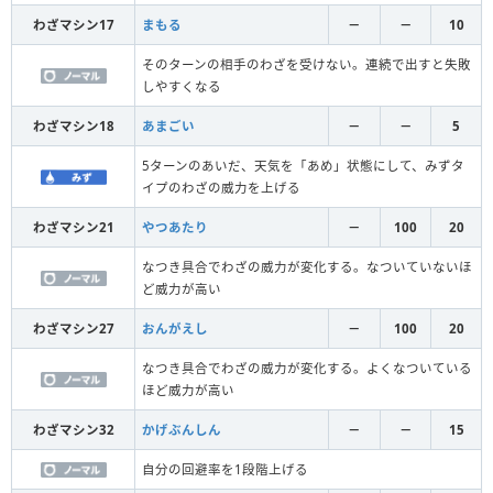
わざマシン17
まもる
－
－
10
そのターンの相手のわざを受けない。連続で出すと失敗
しやすくなる
わざマシン18
あまごい
－
－
5
5ターンのあいだ、天気を「あめ」状態にして、みずタ
イプのわざの威力を上げる
わざマシン21
やつあたり
－
100
20
なつき具合でわざの威力が変化する。なついていないほ
ど威力が高い
わざマシン27
おんがえし
－
100
20
なつき具合でわざの威力が変化する。よくなついている
ほど威力が高い
わざマシン32
かげぶんしん
－
－
15
自分の回避率を1段階上げる