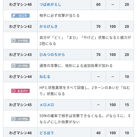
わざマシン40
つばめがえし
60
－
20
相手に必ず攻撃が当たる
わざマシン42
からげんき
70
100
20
自分が「どく」「まひ」「やけど」状態になると威力が
2倍になる
わざマシン43
ひみつのちから
70
100
20
通常の攻撃に、地形による追加効果が加わる
わざマシン44
ねむる
－
－
10
HPと状態異常をすべて回復し、2ターンのあいだ「ねむ
り」状態になる
わざマシン45
メロメロ
－
100
15
50%の確率で相手は攻撃できなくなる。♂なら♀に、♀
なら♂にしか効果がない
わざマシン46
どろぼう
40
100
10