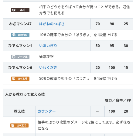
相手のどうぐをうばって自分が持つことができる。通信
対戦でも使える
わざマシン47
はがねのつばさ
70
90
25
10%の確率で自分の「ぼうぎょ」を1段階上げる
ひでんマシン1
いあいぎり
50
95
30
通常攻撃
ひでんマシン6
いわくだき
20
100
15
50%の確率で相手の「ぼうぎょ」を1段階下げる
人から教わって覚える技
威力／命中／PP
教え技
カウンター
－
100
20
相手のぶつり攻撃のダメージを2倍にして返す。必ず後攻
になる