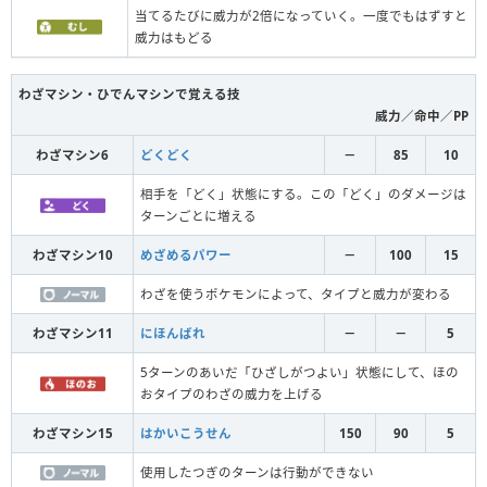
当てるたびに威力が2倍になっていく。一度でもはずすと
威力はもどる
わざマシン・ひでんマシンで覚える技
威力／命中／PP
わざマシン6
どくどく
－
85
10
相手を「どく」状態にする。この「どく」のダメージは
ターンごとに増える
わざマシン10
めざめるパワー
－
100
15
わざを使うポケモンによって、タイプと威力が変わる
わざマシン11
にほんばれ
－
－
5
5ターンのあいだ「ひざしがつよい」状態にして、ほの
おタイプのわざの威力を上げる
わざマシン15
はかいこうせん
150
90
5
使用したつぎのターンは行動ができない