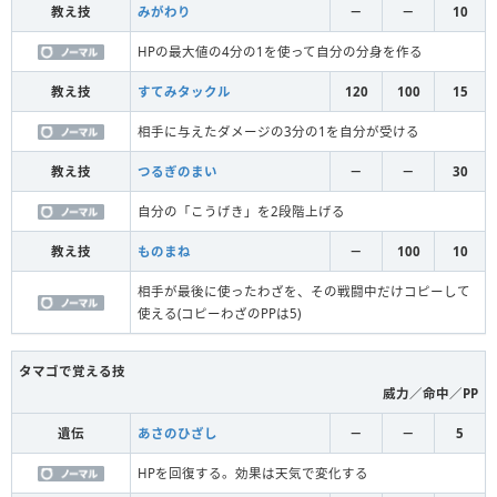
教え技
みがわり
－
－
10
HPの最大値の4分の1を使って自分の分身を作る
教え技
すてみタックル
120
100
15
相手に与えたダメージの3分の1を自分が受ける
教え技
つるぎのまい
－
－
30
自分の「こうげき」を2段階上げる
教え技
ものまね
－
100
10
相手が最後に使ったわざを、その戦闘中だけコピーして
使える(コピーわざのPPは5)
タマゴで覚える技
威力／命中／PP
遺伝
あさのひざし
－
－
5
HPを回復する。効果は天気で変化する