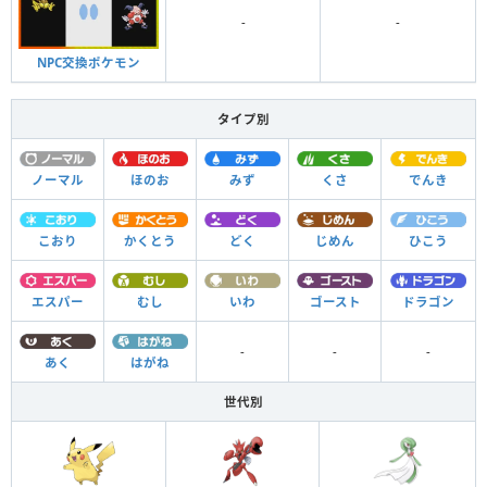
-
-
NPC交換ポケモン
タイプ別
ノーマル
ほのお
みず
くさ
でんき
こおり
かくとう
どく
じめん
ひこう
エスパー
むし
いわ
ゴースト
ドラゴン
-
-
-
あく
はがね
世代別