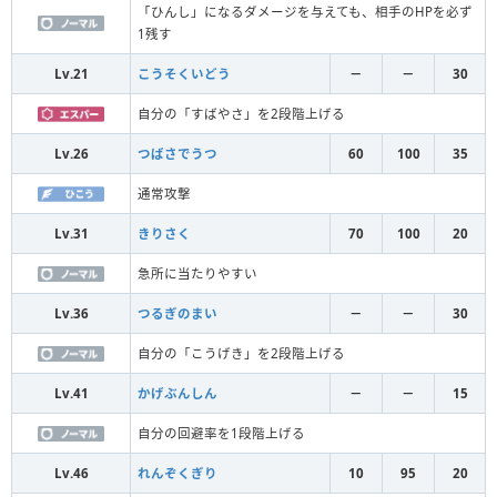
「ひんし」になるダメージを与えても、相手のHPを必ず
1残す
Lv.21
こうそくいどう
－
－
30
自分の「すばやさ」を2段階上げる
Lv.26
つばさでうつ
60
100
35
通常攻撃
Lv.31
きりさく
70
100
20
急所に当たりやすい
Lv.36
つるぎのまい
－
－
30
自分の「こうげき」を2段階上げる
Lv.41
かげぶんしん
－
－
15
自分の回避率を1段階上げる
Lv.46
れんぞくぎり
10
95
20