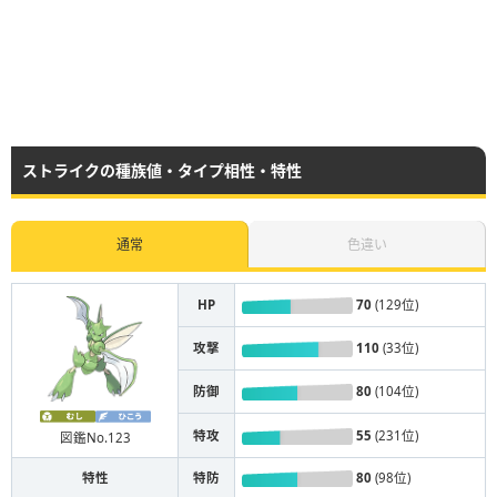
ストライクの種族値・タイプ相性・特性
通常
色違い
HP
70
(129位)
攻撃
110
(33位)
防御
80
(104位)
特攻
55
(231位)
図鑑No.123
特性
特防
80
(98位)