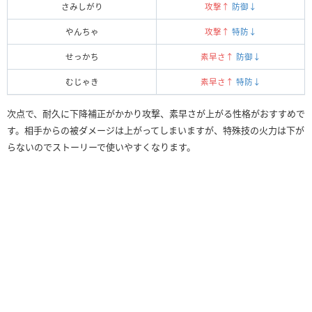
さみしがり
攻撃↑
防御↓
やんちゃ
攻撃↑
特防↓
せっかち
素早さ↑
防御↓
むじゃき
素早さ↑
特防↓
次点で、耐久に下降補正がかかり攻撃、素早さが上がる性格がおすすめで
す。相手からの被ダメージは上がってしまいますが、特殊技の火力は下が
らないのでストーリーで使いやすくなります。