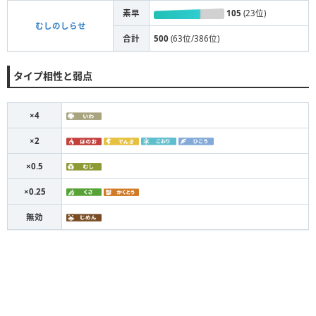
素早
105
(23位)
むしのしらせ
合計
500
(63位/386位)
タイプ相性と弱点
×4
×2
×0.5
×0.25
無効