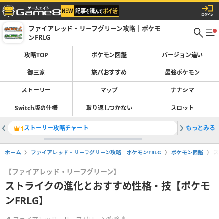
ファイアレッド・リーフグリーン攻略｜ポケモ
ンFRLG
攻略TOP
ポケモン図鑑
バージョン違い
御三家
旅パおすすめ
最強ポケモン
ストーリー
マップ
ナナシマ
Switch版の仕様
取り返しつかない
スロット
ストーリー攻略チャート
もっとみる
サファリ
1
2
ホーム
ファイアレッド・リーフグリーン攻略｜ポケモンFRLG
ポケモン図鑑
ス
【ファイアレッド・リーフグリーン】
ストライクの進化とおすすめ性格・技【ポケモ
ンFRLG】