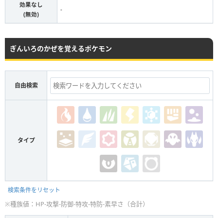
効果なし
-
(無効)
ぎんいろのかぜを覚えるポケモン
自由検索
タイプ
検索条件をリセット
※種族値：HP-攻撃-防御-特攻-特防-素早さ（合計）