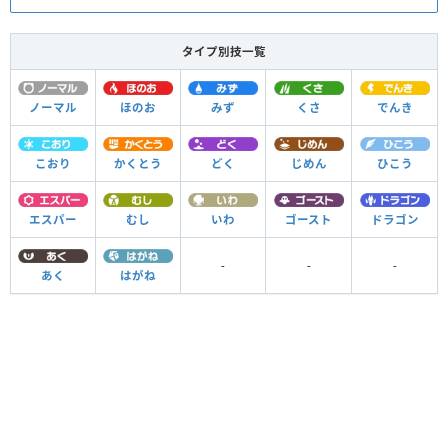
タイプ別技一覧
ノーマル
ほのお
みず
くさ
でんき
こおり
かくとう
どく
じめん
ひこう
エスパー
むし
いわ
ゴースト
ドラゴン
-
-
-
あく
はがね