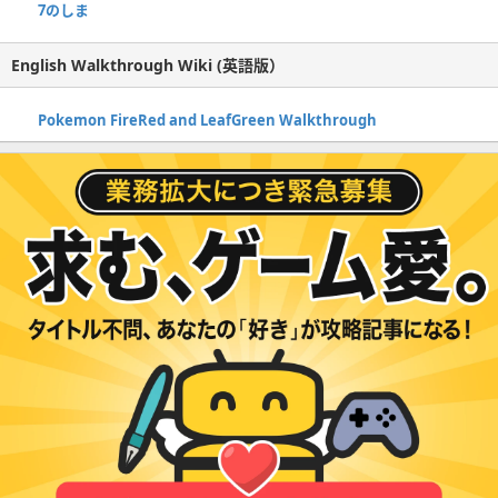
7のしま
English Walkthrough Wiki (英語版）
Pokemon FireRed and LeafGreen Walkthrough