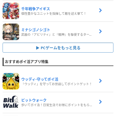
千年戦争アイギス
個性豊かなユニットを指揮して敵を迎え撃て！
ミナシゴノシゴト
武器の『アビリティ』と『戦神』を駆使するターン制コマンドバトルRPG！
PCゲームをもっと見る
おすすめポイ活アプリ特集
ウッディ‐守ってポイ活
「ウッディ」を守ってお世話してポイントゲット！
ビットウォーク
歩いてポイ活！日常生活でお得にポイントをもらおう