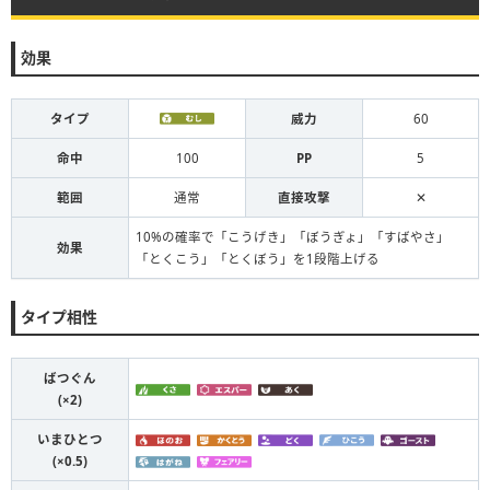
効果
タイプ
威力
60
命中
100
PP
5
範囲
通常
直接攻撃
✕
10%の確率で「こうげき」「ぼうぎょ」「すばやさ」
効果
「とくこう」「とくぼう」を1段階上げる
タイプ相性
ばつぐん
(×2)
いまひとつ
(×0.5)