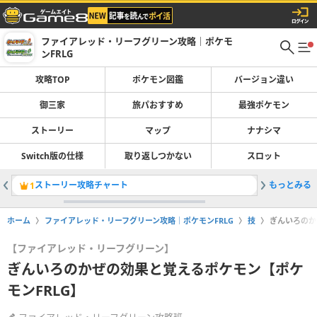
ファイアレッド・リーフグリーン攻略｜ポケモ
ンFRLG
攻略TOP
ポケモン図鑑
バージョン違い
御三家
旅パおすすめ
最強ポケモン
ストーリー
マップ
ナナシマ
Switch版の仕様
取り返しつかない
スロット
ストーリー攻略チャート
もっとみる
旅パのお
1
2
ホーム
ファイアレッド・リーフグリーン攻略｜ポケモンFRLG
技
ぎんいろのか
【ファイアレッド・リーフグリーン】
ぎんいろのかぜの効果と覚えるポケモン【ポケ
モンFRLG】