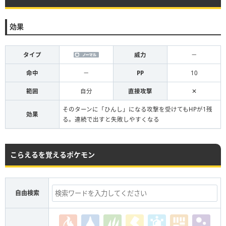
効果
タイプ
威力
－
命中
－
PP
10
範囲
自分
直接攻撃
✕
そのターンに「ひんし」になる攻撃を受けてもHPが1残
効果
る。連続で出すと失敗しやすくなる
こらえるを覚えるポケモン
自由検索