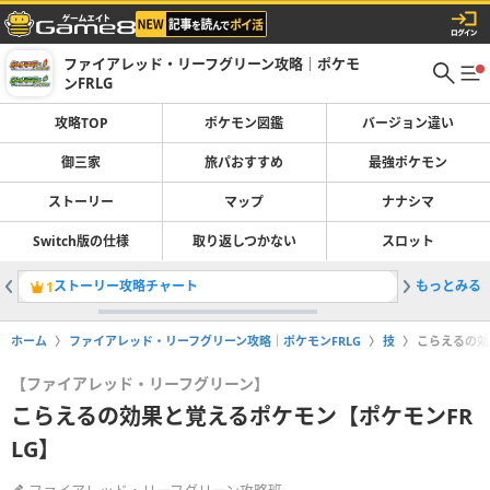
ファイアレッド・リーフグリーン攻略｜ポケモ
ンFRLG
攻略TOP
ポケモン図鑑
バージョン違い
御三家
旅パおすすめ
最強ポケモン
ストーリー
マップ
ナナシマ
Switch版の仕様
取り返しつかない
スロット
ストーリー攻略チャート
もっとみる
旅パのお
1
2
ホーム
ファイアレッド・リーフグリーン攻略｜ポケモンFRLG
技
こらえるの効
【ファイアレッド・リーフグリーン】
こらえるの効果と覚えるポケモン【ポケモンFR
LG】