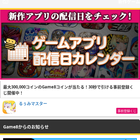
新作ゲーム
最大300,000コインのGame8コインが当たる！30秒で引ける事前登録く
じ開催中！
るぅみマスター
事前登録くじ
Game8からのお知らせ