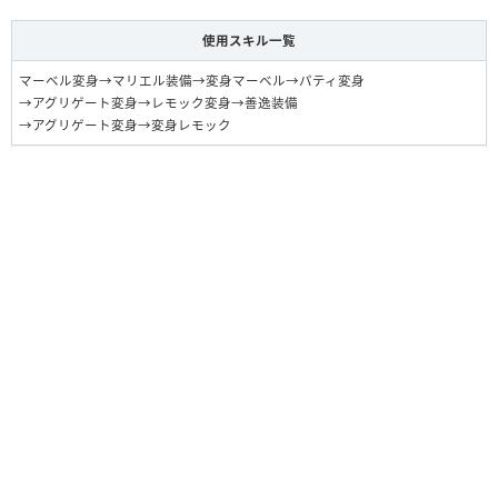
使用スキル一覧
マーベル変身→マリエル装備→変身マーベル→パティ変身
→アグリゲート変身→レモック変身→善逸装備
→アグリゲート変身→変身レモック