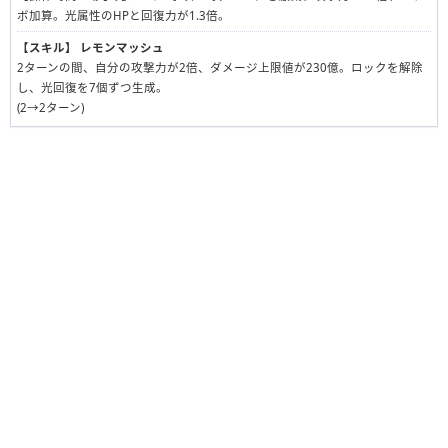
ボ加算。光属性のHPと回復力が1.3倍。
【スキル】
レモンマッシュ
2ターンの間、自分の攻撃力が2倍、ダメージ上限値が230億。ロックを解除
し、光回復を7個ずつ生成。
(2→2ターン)