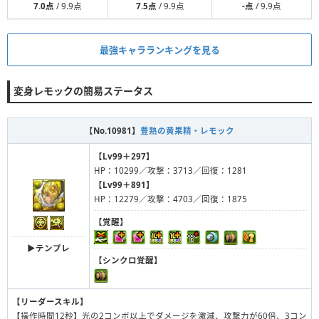
7.0点
/ 9.9点
7.5点
/ 9.9点
-点
/ 9.9点
最強キャラランキングを見る
変身レモックの簡易ステータス
【No.10981】
豊熟の黄果精・レモック
【Lv99＋297】
HP：10299／攻撃：3713／回復：1281
【Lv99＋891】
HP：12279／攻撃：4703／回復：1875
【覚醒】
▶︎テンプレ
【シンクロ覚醒】
【リーダースキル】
【操作時間12秒】光の2コンボ以上でダメージを激減、攻撃力が60倍、3コン