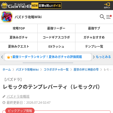
パズドラ攻略Wiki
攻略TOP
最強リーダー
最強サブ
夏休みガチャ
コードギアスコラボ
ガチャおすすめ
夏休みクエスト
EXラッシュ
テンプレ一覧
最強リーダーランキング！夏休みガチャの評価掲載
もっとみる
コードギ
1
2
ホーム
パズドラ攻略Wiki
コラボガチャの一覧
歴世の杯と神創の雫
レモッ
【パズドラ】
レモックのテンプレパーティ（レモックパ）
パズドラ攻略班
最終更新日：2026.07.24 02:47
ピックアップ情報