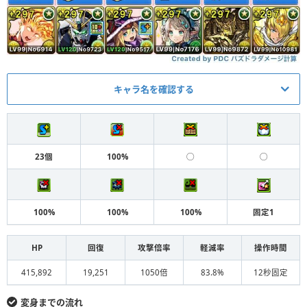
キャラ名を確認する
メイン
アシスト
バーマスターオーディン装
キャプテンマーベル
L
23個
100%
◯
◯
備
νガンダム
善逸装備（刀）
S
100%
100%
100%
固定1
クリスマスファスカ
マリエル装備（CD）
S
変身パティ
木ゼローグCORE装備
S
HP
回復
攻撃倍率
軽減率
操作時間
変身レモック
玉壺装備
S
415,892
19,251
1050倍
83.8%
12秒固定
変身レモック
黒デク装備
F
変身までの流れ