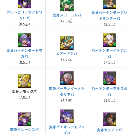
クロトビ（ラウンドワ
変身バーテンダーアレ
変身メローラムパ
ン）パ
キサンダーパ
（7.5点）
（8.5点）
（8.5点）
変身バーテンダートウ
バーテンダーイデアル
ビアードンパ
カパ
パ
（7.0点）
（8.5点）
（7.5点）
バーテンダーワルりん
変身バーテンダーノク
変身レモックパ
パ
タリアパ
（7.0点）
（8.0点）
（8.5点）
変身バイオレットフィ
変身グレーシスパ
変身カシアンパ
ズパ