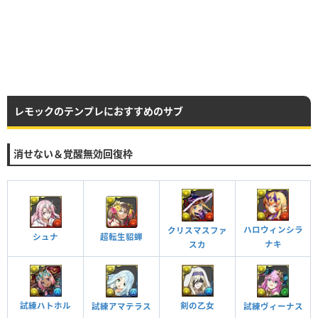
レモックのテンプレにおすすめのサブ
消せない＆覚醒無効回復枠
ハロウィンシラ
クリスマスファ
シュナ
超転生貂蝉
ナキ
スカ
試練ハトホル
剣の乙女
試練ヴィーナス
試練アマテラス