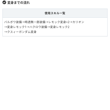
変身までの流れ
使用スキル一覧
バルボワ装備→時透無一郎装備→レモック変身×2→カリオン
→変身レモック1→ハクロウ装備→変身レモック2
→クスィーガンダム変身