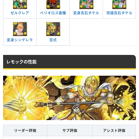
ゼルクレア
ベリオロス亜種
変身高石タケル
究極高石タケル
百式
変身シンデレラ
レモックの性能
リーダー評価
サブ評価
アシスト評価