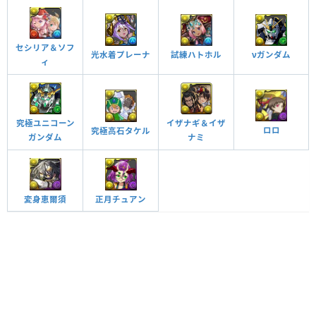
セシリア＆ソフ
光水着プレーナ
試練ハトホル
νガンダム
ィ
究極ユニコーン
イザナギ＆イザ
ロロ
究極高石タケル
ガンダム
ナミ
変身恵爾須
正月チュアン