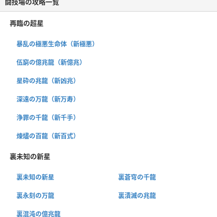
闘技場の攻略一覧
再臨の超星
暴乱の極悪生命体（新極悪）
伍窮の億兆龍（新億兆）
星砕の兆龍（新凶兆）
深遠の万龍（新万寿）
浄罪の千龍（新千手）
煉燼の百龍（新百式）
裏未知の新星
裏未知の新星
裏蒼穹の千龍
裏永刻の万龍
裏潰滅の兆龍
裏混沌の億兆龍