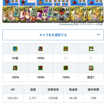
キャラ名を確認する
メイン
アシスト
カリオン
時透無一郎装備
L
23個
100%
◯
◯
ハロウィンシラナキ
バルボワ装備（首飾り）
S
正月チュアン
ハクロウ装備
S
100%
100%
100%
固定1
変身クスィーガンダム
憎珀天装備
S
HP
回復
攻撃倍率
軽減率
操作時間
変身レモック
エピオン装備
S
339,563
5,751
2500倍
96.0%
10秒
変身レモック
ミュウラン装備
F