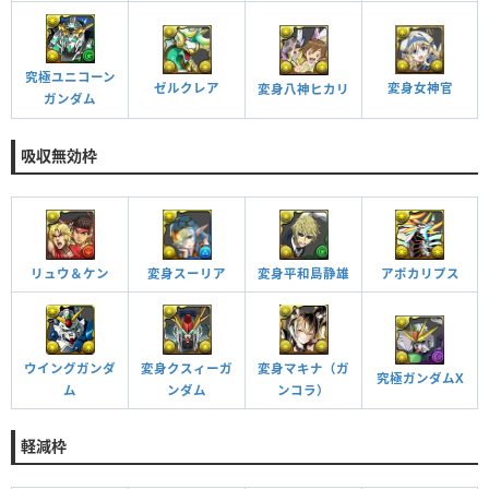
究極ユニコーン
ゼルクレア
変身女神官
変身八神ヒカリ
ガンダム
吸収無効枠
変身スーリア
アポカリプス
リュウ＆ケン
変身平和島静雄
ウイングガンダ
変身クスィーガ
変身マキナ（ガ
究極ガンダムX
ム
ンダム
ンコラ）
軽減枠