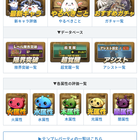
新キャラ評価
やるべきこと
ガチャ一覧
▼データベース
限界突破一覧
超覚醒一覧
アシスト一覧
▼各属性の評価一覧
木属性
光属性
闇属性
火属性
水属性
▶︎テンプレパーティの一覧はこちら