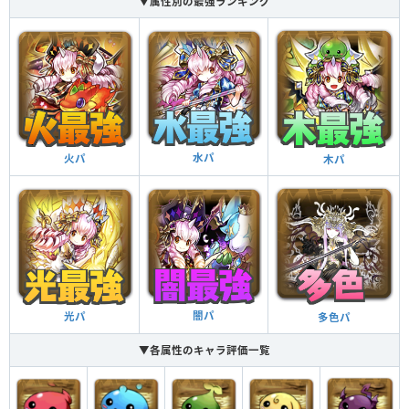
▼属性別の最強ランキング
水パ
火パ
木パ
闇パ
光パ
多色パ
▼各属性のキャラ評価一覧