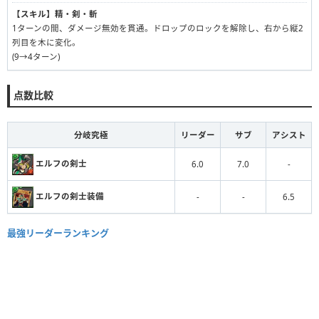
【スキル】
精・剣・斬
1ターンの間、ダメージ無効を貫通。ドロップのロックを解除し、右から縦2
列目を木に変化。
(9→4ターン)
点数比較
分岐究極
リーダー
サブ
アシスト
エルフの剣士
6.0
7.0
-
エルフの剣士装備
-
-
6.5
最強リーダーランキング