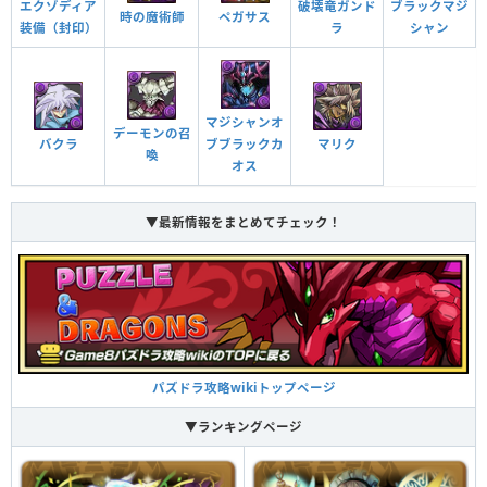
破壊竜ガンド
ブラックマジ
エクゾディア
ペガサス
時の魔術師
ラ
シャン
装備（封印）
スキル封印攻撃を無効化することがある
封印耐性
自分と同じ属性のドロップ5個を十字型に消すと攻撃
力がアップ（3倍）し、超暗闇目覚めを3ターン回復
マジシャンオ
デーモンの召
十字消し攻撃
する
バクラ
ブブラックカ
マリク
喚
オス
強化された木ドロップの出現率（40％）とダメージ
がかなりアップする（1.1449倍）
木ドロップ強化＋
▼最新情報をまとめてチェック！
パズドラ攻略wikiトップページ
▼ランキングページ