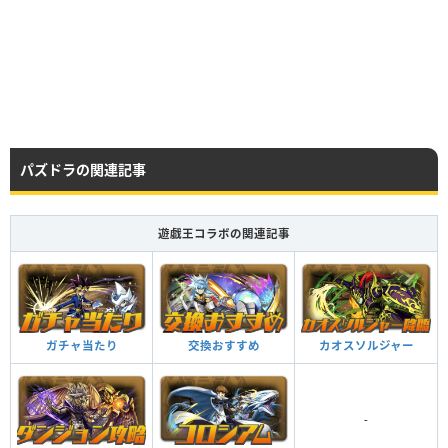
レア度
コスト
属性
タイプ
★6
60
木
攻撃
HP
攻撃力
回復力
パズドラの関連記事
Lv99
3259
3146
0
遊戯王コラボの関連記事
HP
攻撃力
回復力
Lv99
4249
3641
297
ガチャ当たり
交換おすすめ
カオスソルジャー
つけられる潜在キラー
-