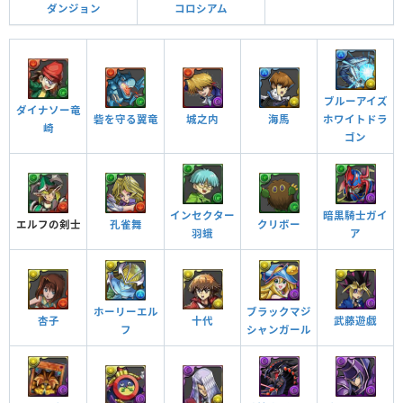
ダンジョン
コロシアム
精・剣・斬 ターン数：9→4
ブルーアイズ
ダイナソー竜
砦を守る翼竜
城之内
海馬
ホワイトドラ
1ターンの間、ダメージ無効を貫通。ドロップのロックを解除し、右から縦2
崎
ゴン
列目を木に変化。
インセクター
暗黒騎士ガイ
覚醒スキル
効果
孔雀舞
クリボー
エルフの剣士
羽蛾
ア
他のモンスターにアシストすると自分の覚醒スキル
が付与される
覚醒アシスト
ホーリーエル
ブラックマジ
杏子
十代
武藤遊戯
ダンジョン潜入中、攻撃タイプが追加される
フ
シャンガール
攻撃タイプ追加
スキル封印攻撃を無効化することがある
封印耐性