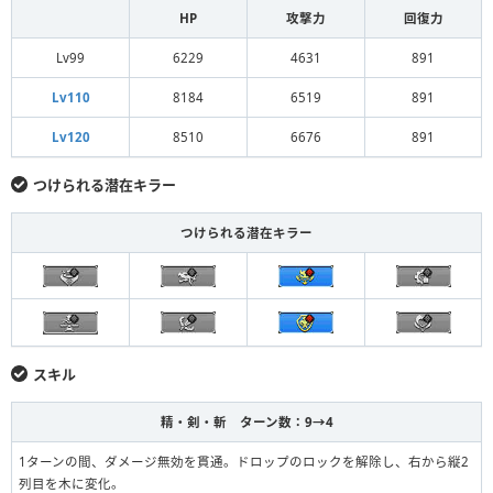
HP
攻撃力
回復力
Lv99
6229
4631
891
Lv110
8184
6519
891
Lv120
8510
6676
891
つけられる潜在キラー
つけられる潜在キラー
スキル
精・剣・斬 ターン数：9→4
1ターンの間、ダメージ無効を貫通。ドロップのロックを解除し、右から縦2
列目を木に変化。