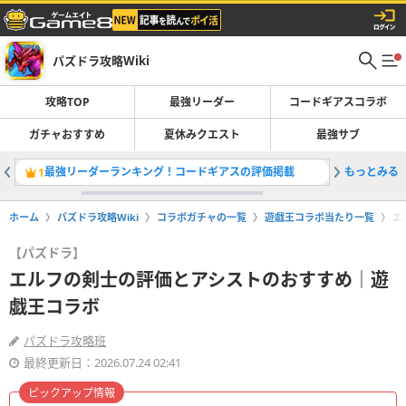
パズドラ攻略Wiki
攻略TOP
最強リーダー
コードギアスコラボ
ガチャおすすめ
夏休みクエスト
最強サブ
最強リーダーランキング！コードギアスの評価掲載
もっとみる
コードギ
1
2
ホーム
パズドラ攻略Wiki
コラボガチャの一覧
遊戯王コラボ当たり一覧
エ
【パズドラ】
エルフの剣士の評価とアシストのおすすめ｜遊
戯王コラボ
パズドラ攻略班
最終更新日：2026.07.24 02:41
ピックアップ情報