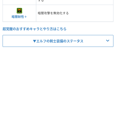
する
暗闇攻撃を無効化する
暗闇耐性＋
超覚醒のおすすめキャラとやり方はこちら
▼エルフの剣士装備のステータス
【No.9881】エルフの剣士のカード