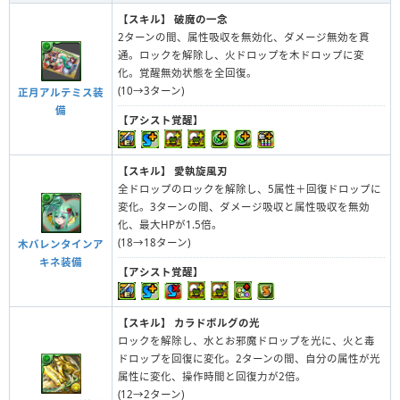
【スキル】
破魔の一念
2ターンの間、属性吸収を無効化、ダメージ無効を貫
通。ロックを解除し、火ドロップを木ドロップに変
化。覚醒無効状態を全回復。
(10→3ターン)
正月アルテミス装
備
【アシスト覚醒】
【スキル】
愛執旋風刃
全ドロップのロックを解除し、5属性＋回復ドロップに
変化。3ターンの間、ダメージ吸収と属性吸収を無効
化、最大HPが1.5倍。
(18→18ターン)
木バレンタインア
キネ装備
【アシスト覚醒】
【スキル】
カラドボルグの光
ロックを解除し、水とお邪魔ドロップを光に、火と毒
ドロップを回復に変化。2ターンの間、自分の属性が光
属性に変化、操作時間と回復力が2倍。
(12→2ターン)