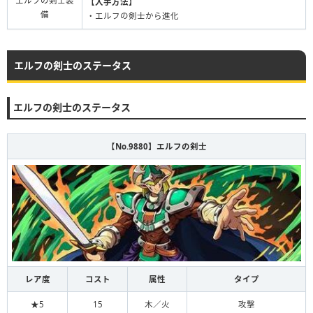
エルフの剣士装
【入手方法】
備
・エルフの剣士から進化
エルフの剣士のステータス
エルフの剣士のステータス
【No.9880】エルフの剣士
レア度
コスト
属性
タイプ
★5
15
木／火
攻撃