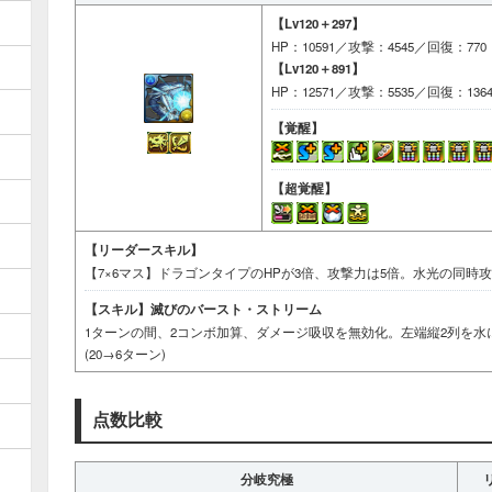
【Lv120＋297】
HP：10591／攻撃：4545／回復：770
【Lv120＋891】
HP：12571／攻撃：5535／回復：136
【覚醒】
【超覚醒】
【リーダースキル】
【7×6マス】ドラゴンタイプのHPが3倍、攻撃力は5倍。水光の同時
【スキル】
滅びのバースト・ストリーム
1ターンの間、2コンボ加算、ダメージ吸収を無効化。左端縦2列を水
(20→6ターン)
点数比較
分岐究極