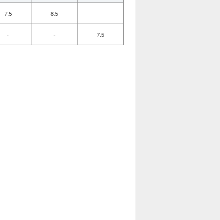
7.5
8.5
-
-
-
7.5