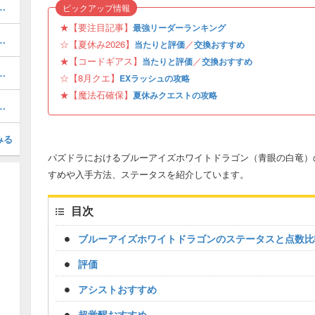
当たりと評価・引くべき？
ピックアップ情報
★【要注目記事】
最強リーダーランキング
ボの当たりと評価・引くべき？
☆【夏休み2026】
／
当たりと評価
交換おすすめ
★【コードギアス】
／
当たりと評価
交換おすすめ
と当たり・どれを引くべき？
☆【8月クエ】
EXラッシュの攻略
★【魔法石確保】
夏休みクエストの攻略
の評価と確保すべき数｜夏休み
みる
パズドラにおけるブルーアイズホワイトドラゴン（青眼の白竜）
すめや入手方法、ステータスを紹介しています。
目次
ブルーアイズホワイトドラゴンのステータスと点数比
評価
アシストおすすめ
超覚醒おすすめ