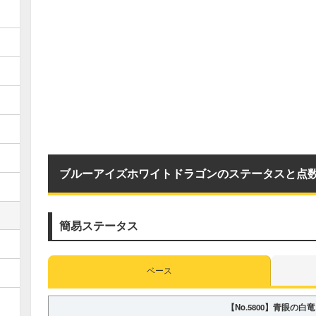
ブルーアイズホワイトドラゴンのステータスと点
簡易ステータス
ベース
【No.5800】
青眼の白竜