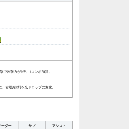
4
攻撃で攻撃力が3倍、4コンボ加算。
に、右端縦2列を光ドロップに変化。
リーダー
サブ
アシスト