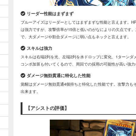
リーダー性能はまずまず
ブルーアイズはリーダーとしてはまずまずな性能と言えます。HP
は強力ですが、攻撃倍率が15倍と低いのがなによりの欠点です
で、大ダメージや割合ダメージに弱い点もネックと言えます。
スキルは強力
スキルは右端2列を光、左端2列を水ドロップに変化、1ターンダ
コンボ加算も付いてくるので、周回での採用の可能性が高い強力
ダメージ無効貫通に特化した性能
覚醒はダメージ無効貫通4個持ちと特化した性能です。攻撃力も
出来ます。
【アシストの評価】