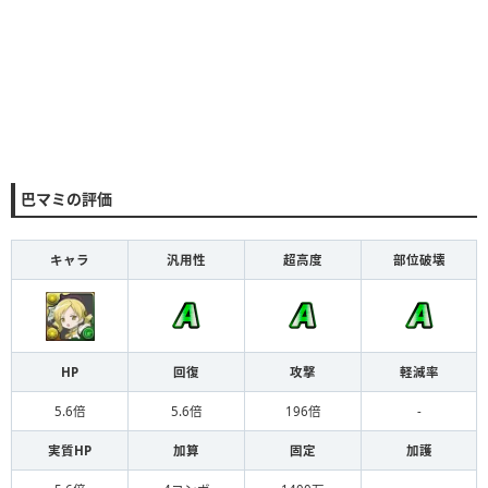
巴マミの評価
キャラ
汎用性
超高度
部位破壊
HP
回復
攻撃
軽減率
5.6倍
5.6倍
196倍
-
実質HP
加算
固定
加護