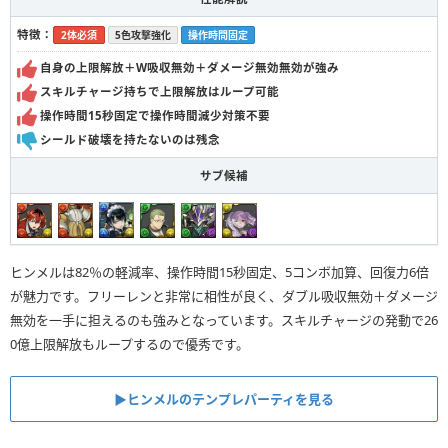
特徴：
2体必須
5色攻撃強化
操作時間固定
自身の上限解放＋W吸収無効＋ダメージ無効無効が強み
スキルチャージ持ちで上限解放はループ可能
操作時間15秒固定で操作時間減少対策不要
シールド破壊を持たないのは残念
サブ候補
ヒンメルは82％の軽減率、操作時間15秒固定、5コンボ加算、回復力6倍
が魅力です。フリーレンと非常に相性が良く、ダブル吸収無効＋ダメージ
無効を一手に担えるのも強みとなっています。スキルチャージの発動で26
0億上限解放もループするので優秀です。
▶︎ヒンメルのテンプレパーティを見る