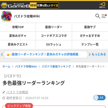
パズドラ攻略Wiki
攻略TOP
最強リーダー
最強サブ
夏休みガチャ
コードギアスコラボ
ガチャおすすめ
夏休みクエスト
EXラッシュ
テンプレ一覧
最強リーダーランキング！夏休みガチャの評価掲載
もっとみる
夏休みガ
1
2
ホーム
パズドラ攻略Wiki
パズドラ最強ランキング
多色最強リーダーランキン
【パズドラ】
多色最強リーダーランキング
パズドラ攻略班
44
最終更新日：2026.07.07 16:33
ピックアップ情報