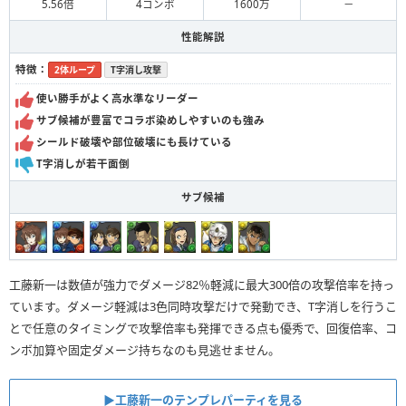
5.56倍
4コンボ
1600万
－
性能解説
特徴：
2体ループ
T字消し攻撃
使い勝手がよく高水準なリーダー
サブ候補が豊富でコラボ染めしやすいのも強み
シールド破壊や部位破壊にも長けている
T字消しが若干面倒
サブ候補
工藤新一は数値が強力でダメージ82％軽減に最大300倍の攻撃倍率を持っ
ています。ダメージ軽減は3色同時攻撃だけで発動でき、T字消しを行うこ
とで任意のタイミングで攻撃倍率も発揮できる点も優秀で、回復倍率、コ
ンボ加算や固定ダメージ持ちなのも見逃せません。
▶︎工藤新一のテンプレパーティを見る