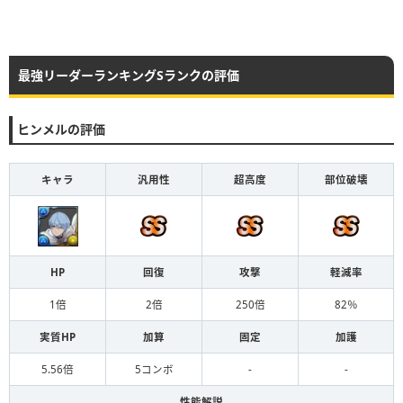
最強リーダーランキングSランクの評価
ヒンメルの評価
キャラ
汎用性
超高度
部位破壊
HP
回復
攻撃
軽減率
1倍
2倍
250倍
82％
実質HP
加算
固定
加護
5.56倍
5コンボ
-
-
性能解説