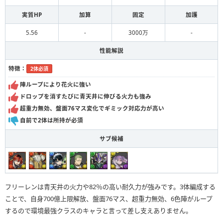
実質HP
加算
固定
加護
5.56
-
3000万
-
性能解説
特徴：
2体必須
陣ループにより花火に強い
ドロップを消すたびに青天井に伸びる火力も強み
超重力無効、盤面76マス変化でギミック対応力が高い
自前で2体は所持が必須
サブ候補
フリーレンは青天井の火力や82％の高い耐久力が強みです。3体編成する
ことで、自身700億上限解放、盤面76マス、超重力無効、6色陣がループ
するので環境最強クラスのキャラと言って差し支えありません。