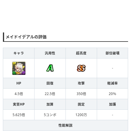
メイドイデアルの評価
キャラ
汎用性
超高度
部位破壊
-
HP
回復
攻撃
軽減率
4.5倍
22.5倍
350倍
20％
実質HP
加算
固定
加護
5.625倍
5コンボ
1200万
-
性能解説