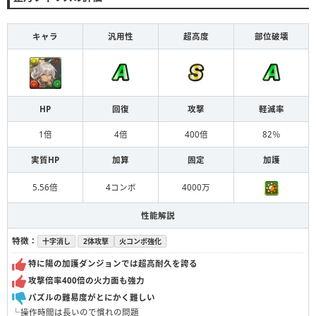
キャラ
汎用性
超高度
部位破壊
HP
回復
攻撃
軽減率
1倍
4倍
400倍
82％
実質HP
加算
固定
加護
5.56倍
4コンボ
4000万
性能解説
特徴：
十字消し
2体攻撃
火コンボ強化
特に陽の加護ダンジョンでは超高耐久を誇る
攻撃倍率400倍の火力面も強力
パズルの難易度がとにかく難しい
└操作時間は長いので慣れの問題