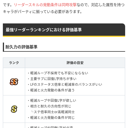
です。
リーダースキルの発動条件は同時攻撃
なので、対応した属性を持つ
キャラがパーティに揃っている必要があります。
最強リーダーランキングにおける評価基準
耐久力の評価基準
ランク
評価の目安
・軽減ループ不採用でも不安にならない
・主要サブに回復L字持ちが多い
・LFのステータス倍率と軽減率のバランスがいい
・軽減と火力発動の条件が違う
・軽減ループや回復L字が欲しい
・相方と耐久の方向性が同じ
└ステ倍率同士or高軽減同士
・軽減と火力発動の条件が同じ
・軽減ループや回復L字が必須