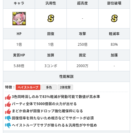
キャラ
汎用性
超高度
部位破壊
-
HP
回復
攻撃
軽減率
1倍
1倍
250倍
83%
実質HP
加算
固定
加護
5.88倍
3コンボ
2000万
-
性能解説
特徴：
ヘイストループ
多色
2体攻撃
3色同時消しのみで83％軽減が発動可能で数値が高水準
パーティ全体で5000億弱の火力が出せる
まどか自身が回復ドロップ強化確保枠になる
回復倍率を持たないため相方などでサポートが必須
ヘイストループでサブが限られる＆汎用性がやや低め