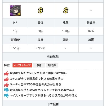
-
HP
回復
攻撃
軽減率
1倍
3倍
150倍
82%
実質HP
加算
固定
加護
5.56倍
5コンボ
-
-
性能解説
特徴：
ヘイストループ
多色
2体攻撃
数値は平均だが5コンボ加算と回復3倍が偉い
スキルが全て高難易度で刺さる効果を持つ
パーティ全体で5000億弱の火力が出せる
固定追撃を持たないためフレンドで補う必要がある
ヘイストループでサブが限られる＆汎用性がやや低め
サブ候補