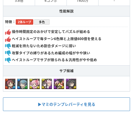
5.6倍
4コンボ
1400万
-
性能解説
特徴：
2体ループ
多色
操作時間固定のおかげで安定してパズルが組める
ヘイストループで毎ターン6色陣と上限値600億を使える
軽減を持たないため割合ダメージに弱い
攻撃タイプの縛りがあるため編成の幅がやや狭い
ヘイストループでサブが限られる＆汎用性がやや低め
サブ候補
▶︎マミのテンプレパーティを見る