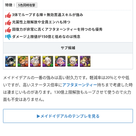
特徴：
5色同時攻撃
3体でループする陣＋無効貫通スキルが強み
光属性上限解放や全員エンハも持つ
回復力が非常に高くアフタヌーンティーを持つのも優秀
ダメージ上限値が150億と低めなのは残念
サブ候補
メイドイデアルの一番の強みは高い耐久力です。軽減率は20％とやや低
いですが、高いステータス倍率に
アフタヌーンティー
持ちまで考慮した時
は凄まじいものがあります。130億上限解放もループさせて使うので火力
面も不安はありません。
▶︎メイドイデアルのテンプレを見る