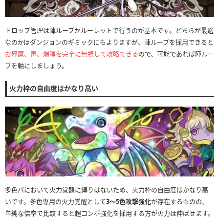
ドロップ管理は陣ループかルーレットで行うのが基本です。どちらが最適
なのかはダンジョンのギミックにもよりますが、陣ループを採用できると
お邪魔、毒、爆弾を完全に無視して攻略できる
ので、可能であれば陣ルー
プを軸にしましょう。
火力枠の自由度はかなり高い
多色パにおいて火力覚醒に縛りはないため、火力枠の自由度はかなり高
いです。多色専用の火力覚醒として
3〜5色攻撃強化
が存在するものの、
単純な倍率で比較すると超コンボ強化を採用する方が火力は伸ばせます。