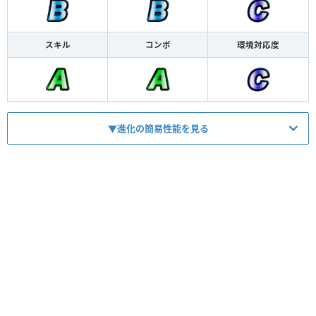
スキル
コンボ
環境対応度
▼進化の簡易性能を見る
HP
1920
ATK
1223
【
デバフ
】
スキル
2ターンの間40％デバフ
【
ダメージ
】
コンボ
2枚以上返しで1.4倍の追加特殊