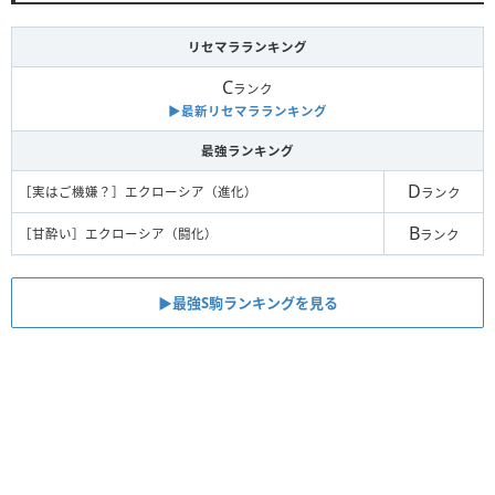
【
ダメージ
】
スキル
魔単で相手最大HP12％特殊ダメ
リセマラランキング
【
ダメージ
】
コンボ
C
ランク
魔単で相手最大HP12％特殊ダメ
▶︎最新リセマラランキング
最強ランキング
D
［実はご機嫌？］エクローシア（進化）
ランク
B
［甘酔い］エクローシア（闘化）
ランク
▶︎最強S駒ランキングを見る