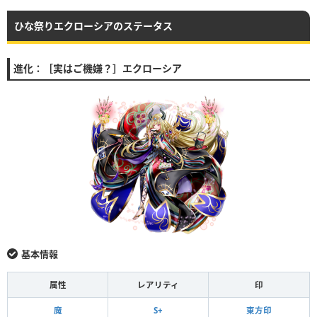
ひな祭りエクローシアのステータス
進化：［実はご機嫌？］エクローシア
基本情報
属性
レアリティ
印
魔
S+
東方印