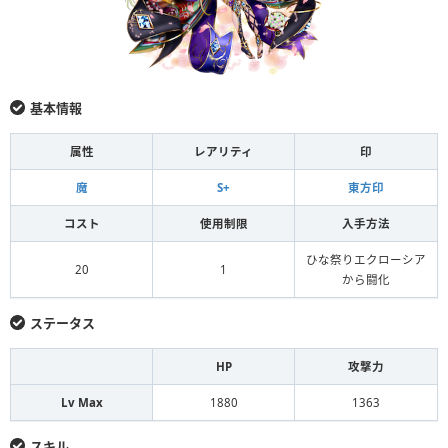
基本情報
属性
レアリティ
印
魔
S+
東方印
コスト
使用制限
入手方法
ひな祭りエクローシア
20
1
から闘化
ステータス
HP
攻撃力
Lv Max
1880
1363
スキル