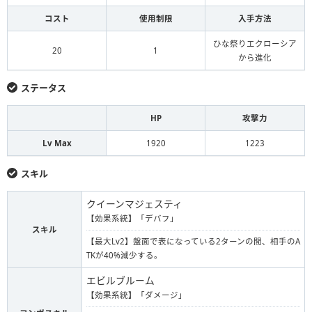
コスト
使用制限
入手方法
ひな祭りエクローシア
20
1
から進化
ステータス
HP
攻撃力
Lv Max
1920
1223
スキル
クイーンマジェスティ
【効果系統】「デバフ」
スキル
【最大Lv2】盤面で表になっている2ターンの間、相手のA
TKが40%減少する。
エビルブルーム
【効果系統】「ダメージ」