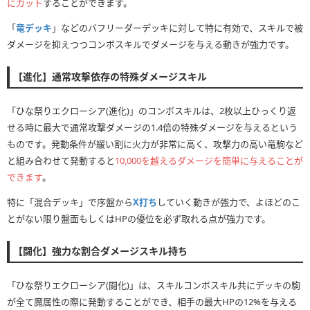
にカット
することができます。
「
竜デッキ
」などのバフリーダーデッキに対して特に有効で、スキルで被
ダメージを抑えつつコンボスキルでダメージを与える動きが強力です。
【進化】通常攻撃依存の特殊ダメージスキル
「ひな祭りエクローシア(進化)」のコンボスキルは、2枚以上ひっくり返
せる時に最大で通常攻撃ダメージの1.4倍の特殊ダメージを与えるという
ものです。発動条件が緩い割に火力が非常に高く、攻撃力の高い竜駒など
と組み合わせて発動すると
10,000を越えるダメージを簡単に与えることが
できます
。
特に「混合デッキ」で序盤から
X打ち
していく動きが強力で、よほどのこ
とがない限り盤面もしくはHPの優位を必ず取れる点が強力です。
【闘化】強力な割合ダメージスキル持ち
「ひな祭りエクローシア(闘化)」は、スキルコンボスキル共にデッキの駒
が全て魔属性の際に発動することができ、相手の最大HPの12%を与える