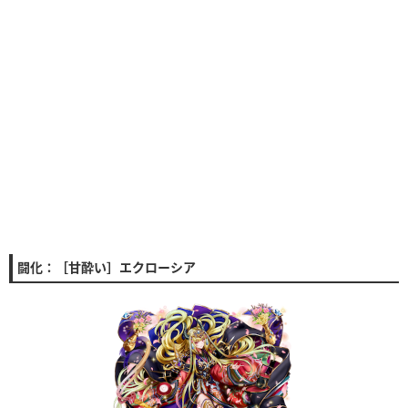
闘化：［甘酔い］エクローシア