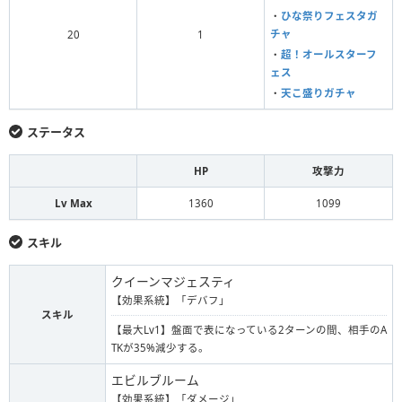
・
ひな祭りフェスタガ
チャ
20
1
・
超！オールスターフ
ェス
・
天こ盛りガチャ
ステータス
HP
攻撃力
Lv Max
1360
1099
スキル
クイーンマジェスティ
【効果系統】「デバフ」
スキル
【最大Lv1】盤面で表になっている2ターンの間、相手のA
TKが35%減少する。
エビルブルーム
【効果系統】「ダメージ」