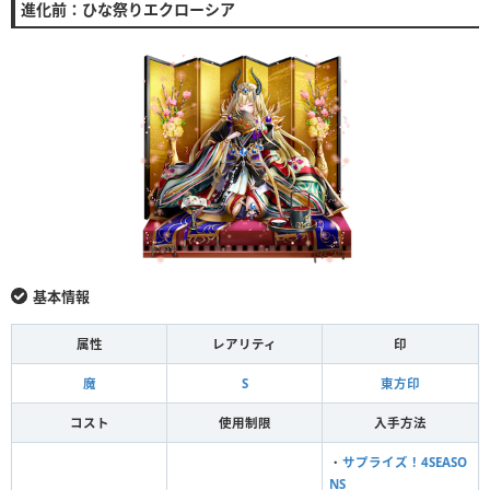
進化前：ひな祭りエクローシア
基本情報
属性
レアリティ
印
魔
S
東方印
コスト
使用制限
入手方法
・
サプライズ！4SEASO
NS