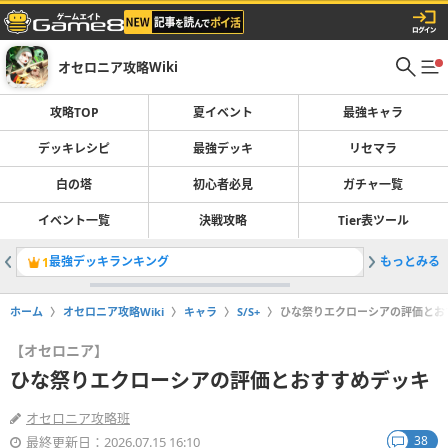
オセロニア攻略Wiki
攻略TOP
夏イベント
最強キャラ
デッキレシピ
最強デッキ
リセマラ
白の塔
初心者必見
ガチャ一覧
イベント一覧
決戦攻略
Tier表ツール
最強デッキランキング
もっとみる
1
2
ホーム
オセロニア攻略Wiki
キャラ
S/S+
ひな祭りエクローシアの評価とお
【オセロニア】
ひな祭りエクローシアの評価とおすすめデッキ
オセロニア攻略班
38
最終更新日：2026.07.15 16:10