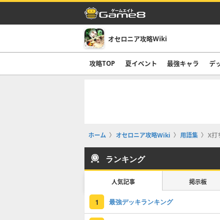
オセロニア攻略Wiki
攻略TOP
夏イベント
最強キャラ
デ
ホーム
オセロニア攻略Wiki
用語集
X打
ランキング
人気記事
掲示板
最強デッキランキング
1