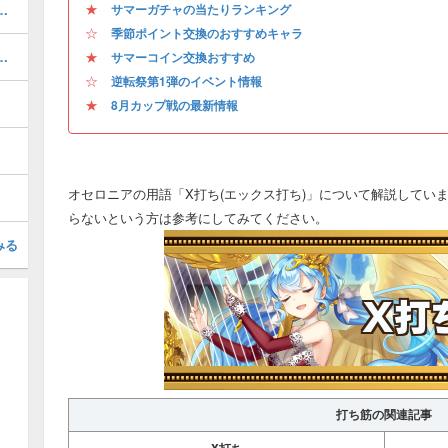
★
適正デッキとギミック一覧
サマーガチャの当たりランキング
☆
季節ポイント交換のおすすめキャラ
ャ）の当たりキャラとイベント情報
★
サマーコイン交換おすすめ
☆
逆転祭第1弾のイベント情報
★
8月カップ戦の最新情報
オセロニアの用語「X打ち(エックス打ち)」について解説していま
らないという方は参考にしてみてください。
みる
打ち筋の関連記事