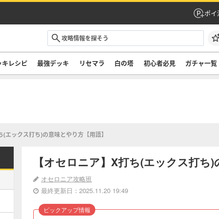
ポイ
ッキレシピ
最強デッキ
リセマラ
白の塔
初心者必見
ガチャ一覧
ち(エックス打ち)の意味とやり方【用語】
【オセロニア】X打ち(エックス打ち
オセロニア攻略班
最終更新日：2025.11.20 19:49
ピックアップ情報