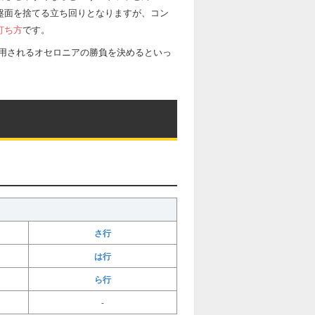
盤面を捨てる立ち回りとなりますが、コン
打ち方
です。
用されるオセロニアの勝負を決めるといっ
さ行
は行
ら行
‐