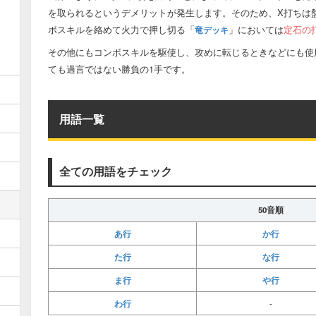
を取られるというデメリットが発生します。そのため、X打ちは
ボスキルを絡めて火力で押し切る「
」においては
定石の
竜デッキ
その他にもコンボスキルを駆使し、攻めに転じるときなどにも使
ても過言ではない勝負の1手です。
用語一覧
全ての用語をチェック
50音順
あ行
か行
た行
な行
ま行
や行
わ行
‐