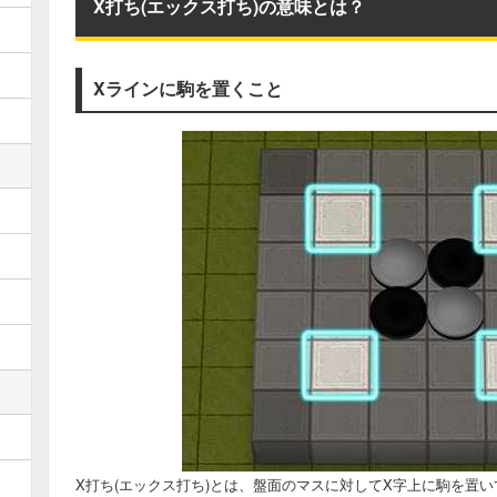
X打ち(エックス打ち)の意味とは？
Xラインに駒を置くこと
X打ち(エックス打ち)とは、盤面のマスに対してX字上に駒を置