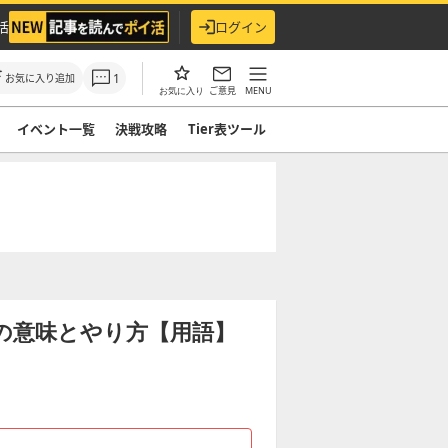
活
ログイン
1
お気に入り追加
ご意見
MENU
お気に入り
イベント一覧
決戦攻略
Tier表ツール
)の意味とやり方【用語】