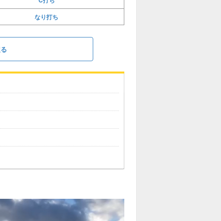
C打ち
なり打ち
戻る