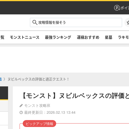
ポイ
一覧
モンストニュース
最強ランキング
運極おすすめ
星墓
ラキ
臨
ヌビルベックスの評価と適正クエスト！
【モンスト】ヌビルベックスの評価
モンスト攻略班
最終更新日：2026.02.13 13:44
ピックアップ情報