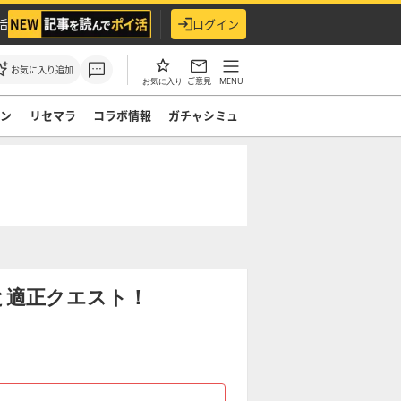
活
ログイン
お気に入り追加
ご意見
MENU
お気に入り
モン
リセマラ
コラボ情報
ガチャシミュ
と適正クエスト！