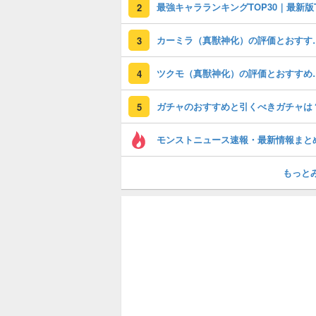
2
カーミラ（真獣神化
3
ツクモ（真獣神化）
4
ガチャのおすすめと引くべきガチャは
5
モンストニュース速報・最新情報まと
もっと