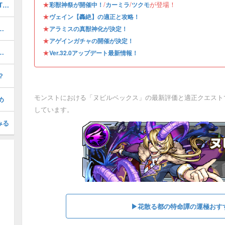
★
/
/
が登場！
最強キャラランキングTOP30｜最新版Tier
彩獣神祭が開催中！
カーミラ
ツクモ
★
ヴェイン【轟絶】の適正と攻略！
）の評価とおすすめのわくわくの実
★
アラミスの真獣神化が決定！
★
アゲインガチャの開催が決定！
の評価とおすすめのわくわくの実
★
Ver.32.0アップデート最新情報！
？
モンストにおける「ヌビルベックス」の最新評価と適正クエスト
め
しています。
みる
▶︎花散る都の特命譚の運極おす