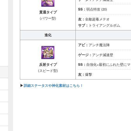
SS：
弱点特攻 (20)
貫通タイプ
(パワー型)
友：
全敵超毒メテオ
サブ：
トライアングルボム
進化
アビ：
アンチ魔法陣
ゲージ：
アンチ減速壁
反射タイプ
SS：
自強化+最初にふれた壁にマシ
(スピード型)
友：
爆撃
▶
詳細ステータスや神化素材はこちら！