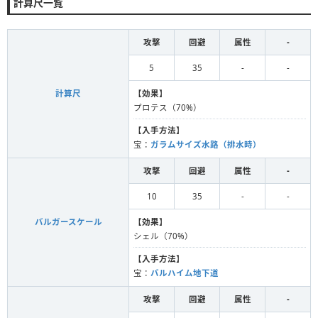
計算尺一覧
攻撃
回避
属性
-
5
35
-
-
計算尺
【
効果
】
プロテス（70%）
【
入手方法
】
宝：
ガラムサイズ水路（排水時）
攻撃
回避
属性
-
10
35
-
-
バルガースケール
【
効果
】
シェル（70%）
【
入手方法
】
宝：
バルハイム地下道
攻撃
回避
属性
-