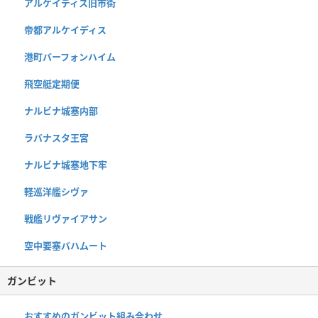
アルケイディス旧市街
帝都アルケイディス
港町バーフォンハイム
飛空艇定期便
ナルビナ城塞内部
ラバナスタ王宮
ナルビナ城塞地下牢
軽巡洋艦シヴァ
戦艦リヴァイアサン
空中要塞バハムート
ガンビット
おすすめのガンビット組み合わせ