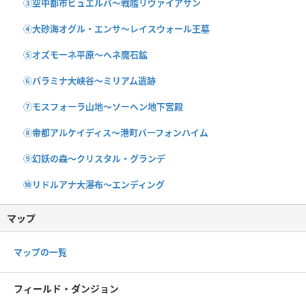
③空中都市ビュエルバ〜戦艦リヴァイアサン
④大砂海オグル・エンサ〜レイスウォール王墓
⑤オズモーネ平原〜ヘネ魔石鉱
⑥パラミナ大峡谷〜ミリアム遺跡
⑦モスフォーラ山地〜ソーヘン地下宮殿
⑧帝都アルケイディス〜港町バーフォンハイム
⑨幻妖の森〜クリスタル・グランデ
⑩リドルアナ大瀑布〜エンディング
マップ
マップの一覧
フィールド・ダンジョン