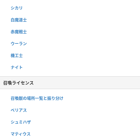
シカリ
白魔道士
赤魔戦士
ウーラン
機工士
ナイト
召喚ライセンス
召喚獣の場所一覧と振り分け
ベリアス
シュミハザ
マティウス