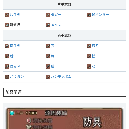
片手武器
片手剣
ダガー
斧ハンマー
計算尺
メイス
-
両手武器
両手剣
刀
忍刀
槍
棒
杖
ロッド
銃
弓
ボウガン
ハンディボム
-
防具関連