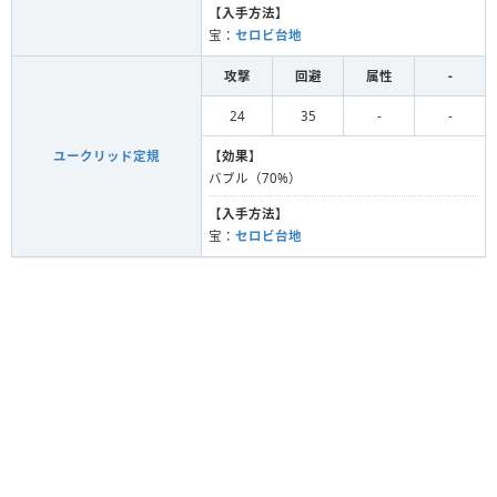
【
入手方法
】
宝：
セロビ台地
攻撃
回避
属性
-
24
35
-
-
ユークリッド定規
【
効果
】
バブル（70%）
【
入手方法
】
宝：
セロビ台地