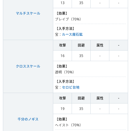
13
35
-
-
マルチスケール
【
効果
】
ブレイブ（70%）
【
入手方法
】
宝：
ルース魔石鉱
攻撃
回避
属性
-
16
35
-
-
クロススケール
【
効果
】
透明（70%）
【
入手方法
】
宝：
セロビ台地
攻撃
回避
属性
-
19
35
-
-
千分のノギス
【
効果
】
ヘイスト（70%）