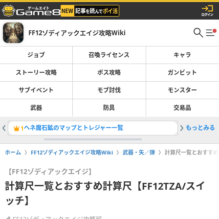
FF12ゾディアックエイジ攻略Wiki
ジョブ
召喚ライセンス
キャラ
ストーリー攻略
ボス攻略
ガンビット
サブイベント
モブ討伐
モンスター
武器
防具
交易品
ヘネ魔石鉱のマップとトレジャー一覧
もっとみる
おたから
1
2
ホーム
FF12ゾディアックエイジ攻略Wiki
武器・矢／弾
計算尺一覧とおすすめ計
【FF12ゾディアックエイジ】
計算尺一覧とおすすめ計算尺【FF12TZA/スイ
ッチ】