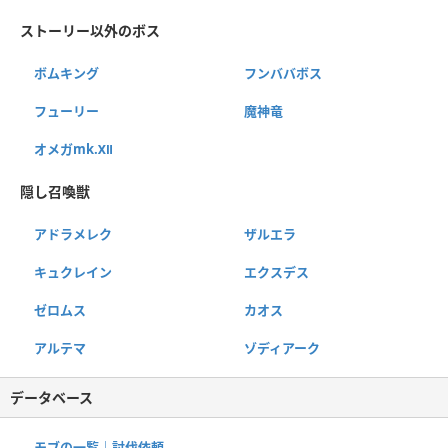
ストーリー以外のボス
ボムキング
フンババボス
フューリー
魔神竜
オメガmk.Ⅻ
隠し召喚獣
アドラメレク
ザルエラ
キュクレイン
エクスデス
ゼロムス
カオス
アルテマ
ゾディアーク
データベース
モブの一覧｜討伐依頼