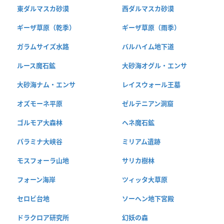
東ダルマスカ砂漠
西ダルマスカ砂漠
ギーザ草原（乾季）
ギーザ草原（雨季）
ガラムサイズ水路
バルハイム地下道
ルース魔石鉱
大砂海オグル・エンサ
大砂海ナム・エンサ
レイスウォール王墓
オズモーネ平原
ゼルテニアン洞窟
ゴルモア大森林
ヘネ魔石鉱
パラミナ大峡谷
ミリアム遺跡
モスフォーラ山地
サリカ樹林
フォーン海岸
ツィッタ大草原
セロビ台地
ソーヘン地下宮殿
ドラクロア研究所
幻妖の森