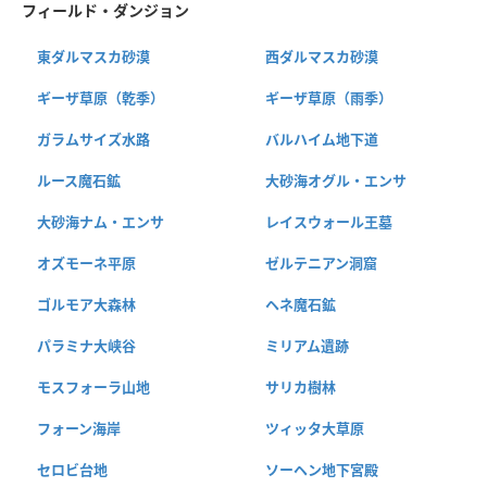
フィールド・ダンジョン
東ダルマスカ砂漠
西ダルマスカ砂漠
ギーザ草原（乾季）
ギーザ草原（雨季）
ガラムサイズ水路
バルハイム地下道
ルース魔石鉱
大砂海オグル・エンサ
大砂海ナム・エンサ
レイスウォール王墓
オズモーネ平原
ゼルテニアン洞窟
ゴルモア大森林
ヘネ魔石鉱
パラミナ大峡谷
ミリアム遺跡
モスフォーラ山地
サリカ樹林
フォーン海岸
ツィッタ大草原
セロビ台地
ソーヘン地下宮殿