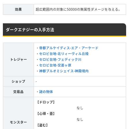
効果
超広範囲内の対象に50000の無属性ダメージを与える。
ダークエナジーの入手方法
・
帝都アルケイディス-エア・アーケード
・
セロビ台地-北リィーヴィル丘陵
トレジャー
・
セロビ台地-フェディック川
・
セロビ台地-交差ヶ原
・
神都ブルオミシェイス-神殿境内
ショップ
-
交易品
・
謎の物体
【ドロップ】
なし
【心得・壺】
なし
モンスター
【盗む】