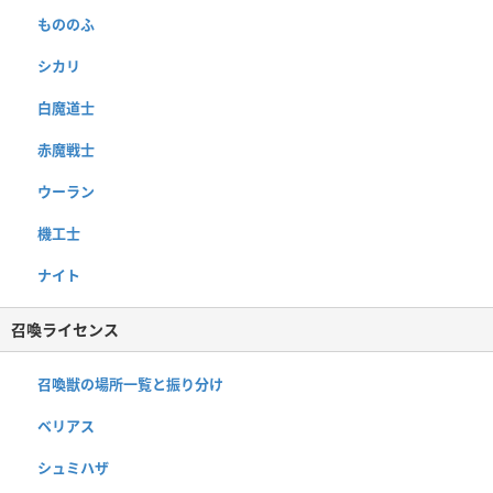
もののふ
シカリ
白魔道士
赤魔戦士
ウーラン
機工士
ナイト
召喚ライセンス
召喚獣の場所一覧と振り分け
ベリアス
シュミハザ