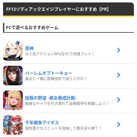
FF12ゾディアックエイジプレイヤーにおすすめ【PR】
PCで遊べるおすすめゲーム
原神
大人気アクションRPGをPCで快適プレイ！
ハーレムオブトーキョー
美女と一緒に歌舞伎町で成り上がれ！
総裁の野望 -美女養成計画-
美麗なキャラを引き連れて金融戦争を制覇しよう！
千年戦争アイギス
個性豊かなユニットを指揮して敵を迎え撃て！