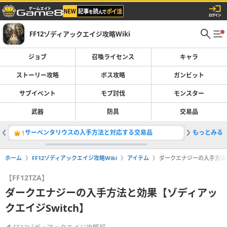
FF12ゾディアックエイジ攻略Wiki
ジョブ
召喚ライセンス
キャラ
ストーリー攻略
ボス攻略
ガンビット
サブイベント
モブ討伐
モンスター
武器
防具
交易品
サーペンタリウスの入手方法と対応する交易品
もっとみる
モンスタ
1
2
ホーム
FF12ゾディアックエイジ攻略Wiki
アイテム
ダークエナジーの入手方法と
【FF12TZA】
ダークエナジーの入手方法と効果【ゾディアッ
クエイジSwitch】