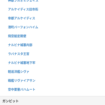
神都ブルオミシェイス
アルケイディス旧市街
帝都アルケイディス
港町バーフォンハイム
飛空艇定期便
ナルビナ城塞内部
ラバナスタ王宮
ナルビナ城塞地下牢
軽巡洋艦シヴァ
戦艦リヴァイアサン
空中要塞バハムート
ガンビット