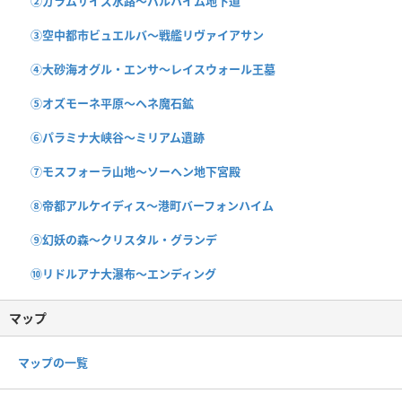
②ガラムサイズ水路〜バルハイム地下道
③空中都市ビュエルバ〜戦艦リヴァイアサン
④大砂海オグル・エンサ〜レイスウォール王墓
⑤オズモーネ平原〜ヘネ魔石鉱
⑥パラミナ大峡谷〜ミリアム遺跡
⑦モスフォーラ山地〜ソーヘン地下宮殿
⑧帝都アルケイディス〜港町バーフォンハイム
⑨幻妖の森〜クリスタル・グランデ
⑩リドルアナ大瀑布〜エンディング
マップ
マップの一覧