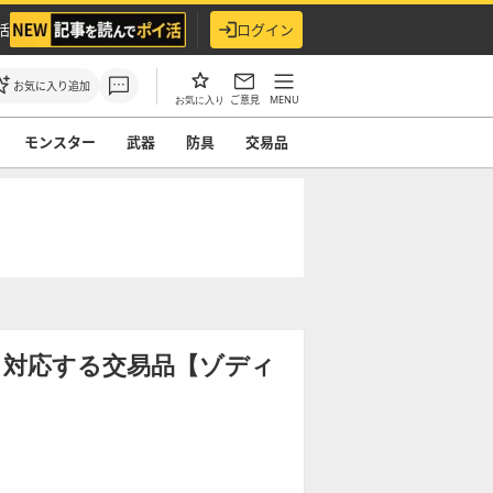
活
ログイン
お気に入り追加
ご意見
MENU
お気に入り
モンスター
武器
防具
交易品
】
法と対応する交易品【ゾディ