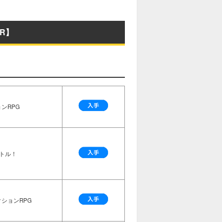
R】
ンRPG
トル！
ションRPG