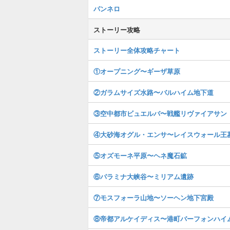
パンネロ
ストーリー攻略
ストーリー全体攻略チャート
①オープニング〜ギーザ草原
②ガラムサイズ水路〜バルハイム地下道
③空中都市ビュエルバ〜戦艦リヴァイアサン
④大砂海オグル・エンサ〜レイスウォール王
⑤オズモーネ平原〜ヘネ魔石鉱
⑥パラミナ大峡谷〜ミリアム遺跡
⑦モスフォーラ山地〜ソーヘン地下宮殿
⑧帝都アルケイディス〜港町バーフォンハイ