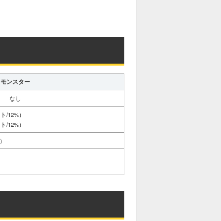
モンスター
なし
イト/12%）
イト/12%）
%）
）
）