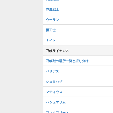
赤魔戦士
ウーラン
機工士
ナイト
召喚ライセンス
召喚獣の場所一覧と振り分け
ベリアス
シュミハザ
マティウス
ハシュマリム
ファムフリート