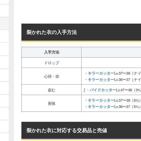
裂かれた衣の入手方法
入手方法
ドロップ
キラーカッター
・
Lv.37〜39（ナ
心得・壺
キラーカッター
・
Lv.36〜37（ナ
バイドカッター
盗む
[ ・
Lv.47〜48（3
キラーカッター
・
Lv.37〜39（5%
密猟
キラーカッター
・
Lv.36〜37（5%
裂かれた衣に対応する交易品と売値