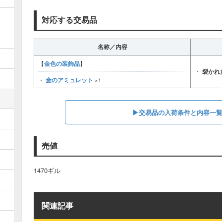
対応する交易品
名称／内容
金色の装飾品
【
】
・
裂かれ
金のアミュレット
・
×1
▶交易品の入荷条件と内容一
売値
1470ギル
関連記事