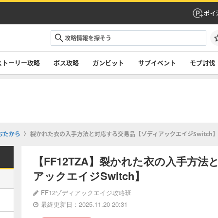
ポイ
ストーリー攻略
ボス攻略
ガンビット
サブイベント
モブ討伐
おたから
裂かれた衣の入手方法と対応する交易品【ゾディアックエイジSwitch
【FF12TZA】裂かれた衣の入手方
アックエイジSwitch】
FF12ゾディアックエイジ攻略班
最終更新日：2025.11.20 20:31