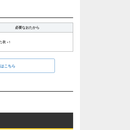
必要なおたから
た衣
×1
覧はこちら