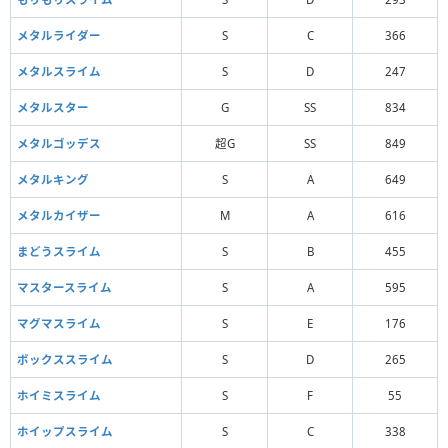
メタルライダー
S
C
366
メタルスライム
S
D
247
メタルスター
G
SS
834
メタルゴッデス
超G
SS
849
メタルキング
S
A
649
メタルカイザー
M
A
616
まどうスライム
S
B
455
マスタースライム
S
A
595
マグマスライム
S
E
176
ボックススライム
S
D
265
ホイミスライム
S
F
55
ホイップスライム
S
C
338