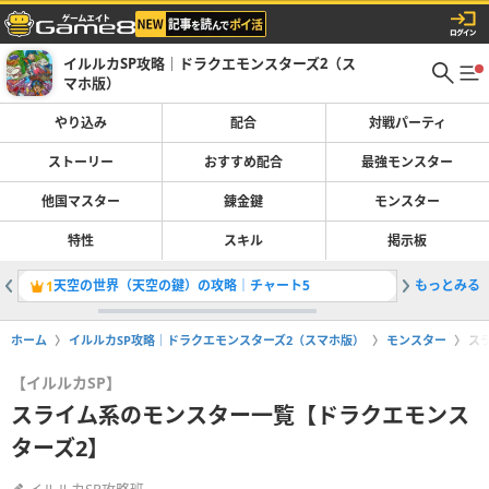
イルルカSP攻略｜ドラクエモンスターズ2（ス
マホ版）
やり込み
配合
対戦パーティ
ストーリー
おすすめ配合
最強モンスター
他国マスター
錬金鍵
モンスター
特性
スキル
掲示板
天空の世界（天空の鍵）の攻略｜チャート5
もっとみる
序盤にお
1
2
ホーム
イルルカSP攻略｜ドラクエモンスターズ2（スマホ版）
モンスター
ス
【イルルカSP】
スライム系のモンスター一覧【ドラクエモンス
ターズ2】