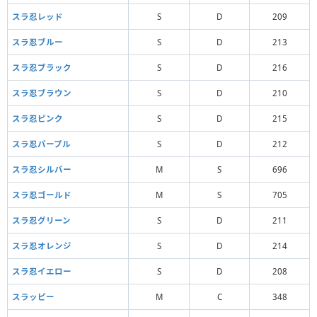
スラ忍レッド
S
D
209
スラ忍ブルー
S
D
213
スラ忍ブラック
S
D
216
スラ忍ブラウン
S
D
210
スラ忍ピンク
S
D
215
スラ忍パープル
S
D
212
スラ忍シルバー
M
S
696
スラ忍ゴールド
M
S
705
スラ忍グリーン
S
D
211
スラ忍オレンジ
S
D
214
スラ忍イエロー
S
D
208
スラッピー
M
C
348