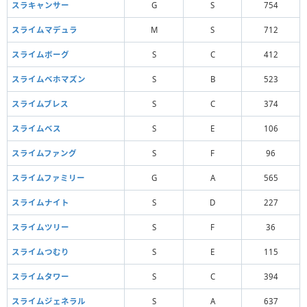
スラキャンサー
G
S
754
スライムマデュラ
M
S
712
スライムボーグ
S
C
412
スライムベホマズン
S
B
523
スライムブレス
S
C
374
スライムベス
S
E
106
スライムファング
S
F
96
スライムファミリー
G
A
565
スライムナイト
S
D
227
スライムツリー
S
F
36
スライムつむり
S
E
115
スライムタワー
S
C
394
スライムジェネラル
S
A
637