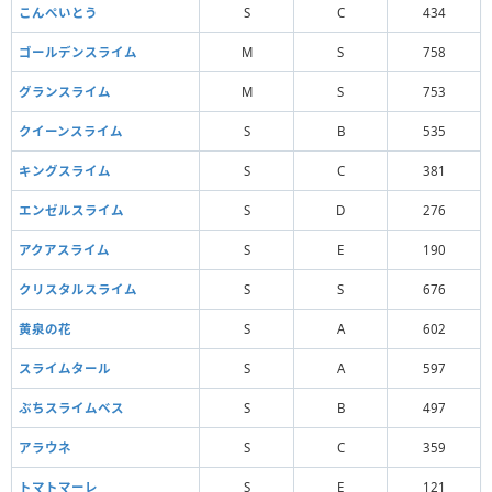
こんぺいとう
S
C
434
ゴールデンスライム
M
S
758
グランスライム
M
S
753
クイーンスライム
S
B
535
キングスライム
S
C
381
エンゼルスライム
S
D
276
アクアスライム
S
E
190
クリスタルスライム
S
S
676
黄泉の花
S
A
602
スライムタール
S
A
597
ぶちスライムベス
S
B
497
アラウネ
S
C
359
トマトマーレ
S
E
121