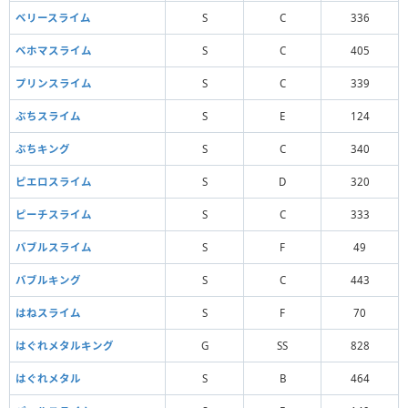
ベリースライム
S
C
336
ベホマスライム
S
C
405
プリンスライム
S
C
339
ぶちスライム
S
E
124
ぶちキング
S
C
340
ピエロスライム
S
D
320
ピーチスライム
S
C
333
バブルスライム
S
F
49
バブルキング
S
C
443
はねスライム
S
F
70
はぐれメタルキング
G
SS
828
はぐれメタル
S
B
464