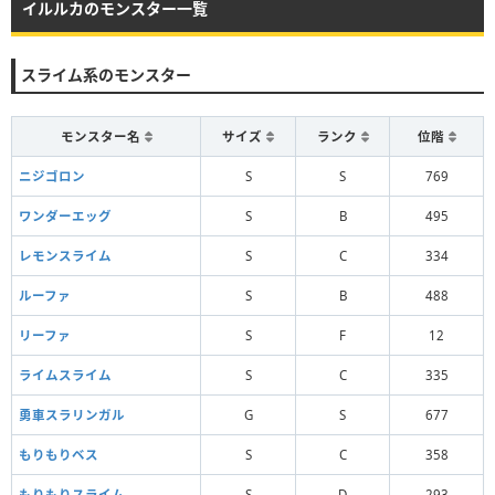
イルルカのモンスター一覧
スライム系のモンスター
モンスター名
サイズ
ランク
位階
ニジゴロン
S
S
769
ワンダーエッグ
S
B
495
レモンスライム
S
C
334
ルーファ
S
B
488
リーファ
S
F
12
ライムスライム
S
C
335
勇車スラリンガル
G
S
677
もりもりベス
S
C
358
もりもりスライム
S
D
293