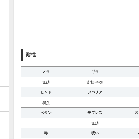
耐性
メラ
ギラ
無効
普/軽/半/無
ヒャド
ジバリア
弱点
-
ベタン
炎ブレス
吹
-
無効
毒
呪い