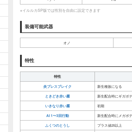
※イルルカSP版では性別を自由に設定できます
装備可能武器
オノ
特性
特性
炎ブレスブレイク
新生種族になる
ときどき赤い霧
新生配合時にギガボ
いきなり赤い霧
初期
AI 1〜3回行動
新生配合時にメガボ
ふくつのとうし
プラス値25以上