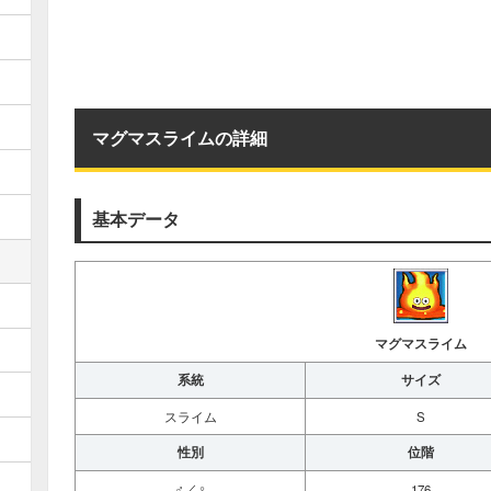
マグマスライムの詳細
基本データ
マグマスライム
系統
サイズ
スライム
S
性別
位階
♂／♀
176