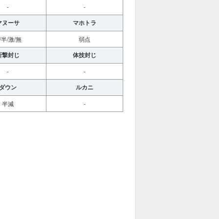
-
-
マヌーサ
マホトラ
/半/激/無
弱点
斬撃封じ
体技封じ
-
-
ダウン
ルカニ
半減
-