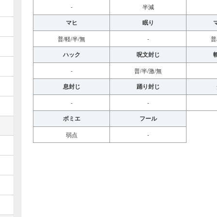
-
半減
マヒ
眠り
普/軽/半/無
-
普
ハック
呪文封じ
-
普/半/激/無
息封じ
踊り封じ
-
-
ボミエ
フール
弱点
-