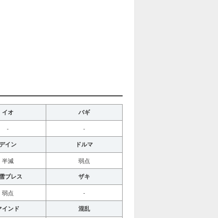
イオ
バギ
-
-
デイン
ドルマ
半減
弱点
雪ブレス
ザキ
弱点
-
マインド
混乱