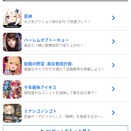
原神
大人気アクションRPGをPCで快適プレイ！
ハーレムオブトーキョー
美女と一緒に歌舞伎町で成り上がれ！
総裁の野望 -美女養成計画-
美麗なキャラを引き連れて金融戦争を制覇しよう！
千年戦争アイギス
個性豊かなユニットを指揮して敵を迎え撃て！
ミナシゴノシゴト
武器の『アビリティ』と『戦神』を駆使するターン制コマンドバトルRPG！