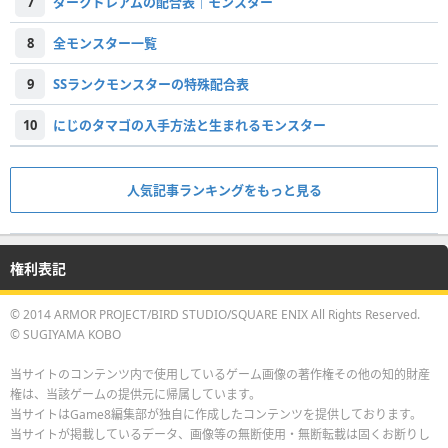
7
ダークドレアムの配合表｜モンスター
8
全モンスター一覧
9
SSランクモンスターの特殊配合表
10
にじのタマゴの入手方法と生まれるモンスター
人気記事ランキングをもっと見る
権利表記
© 2014 ARMOR PROJECT/BIRD STUDIO/SQUARE ENIX All Rights Reserved.
© SUGIYAMA KOBO
当サイトのコンテンツ内で使用しているゲーム画像の著作権その他の知的財産
権は、当該ゲームの提供元に帰属しています。
当サイトはGame8編集部が独自に作成したコンテンツを提供しております。
当サイトが掲載しているデータ、画像等の無断使用・無断転載は固くお断りし